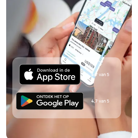
4,7
van 5
4,7
van 5