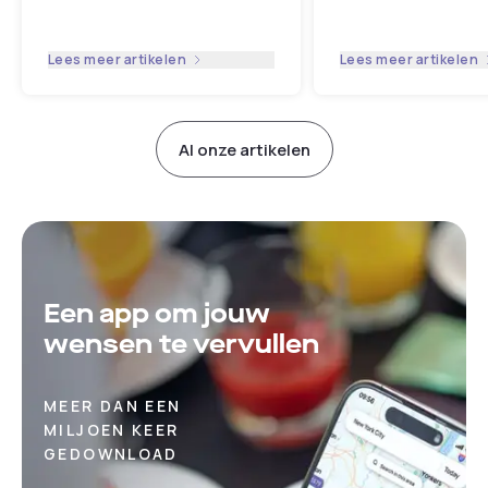
reserveer je een hotel voor
Dayuse.nl
...
een dag
...
Lees meer artikelen
Lees meer artikelen
Al onze artikelen
Een app om jouw
wensen te vervullen
MEER DAN EEN
MILJOEN KEER
GEDOWNLOAD