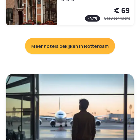
€ 69
-
47
%
€ 130
per nacht
Meer hotels bekijken in Rotterdam