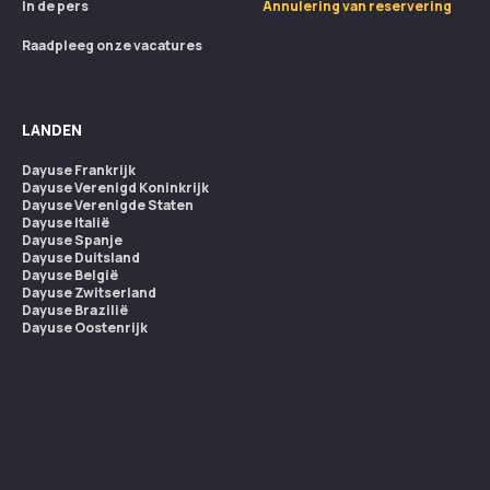
In de pers
Annulering van reservering
Raadpleeg onze vacatures
LANDEN
Dayuse
Frankrijk
Dayuse
Verenigd Koninkrijk
Dayuse
Verenigde Staten
Dayuse
Italië
Dayuse
Spanje
Dayuse
Duitsland
Dayuse
België
Dayuse
Zwitserland
Dayuse
Brazilië
Dayuse
Oostenrijk
Dayuse
Australië
Dayuse
Ierland
Dayuse
Hongkong
Dayuse
Canada
Dayuse
Singapore
Dayuse
Zweden
Dayuse
Thailand
Dayuse
Portugal
Dayuse
Korea