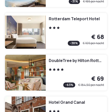
-
31
%
€ 165
per nacht
Rotterdam Teleport Hotel
€ 68
-
38
%
€ 109
per nacht
DoubleTree by Hilton Rotterdam Centre
€ 69
-
63
%
€ 184,50
per nacht
Hotel Grand Canal