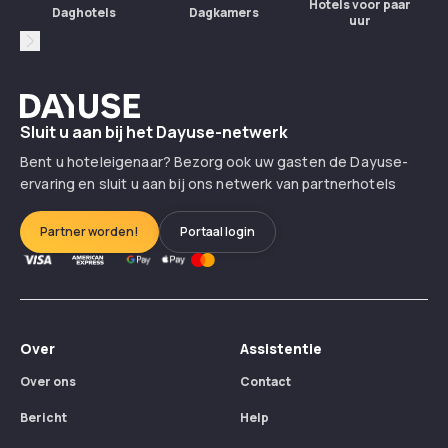
Hotels voor paar
Daghotels
Dagkamers
uur
Suivant
In welke landen kan je hotels boeken met
Dayuse?
Dayuse
Sluit u aan bij het Dayuse-netwerk
Hoe wordt u een partnerhotel van Dayuse?
Bent u hoteleigenaar? Bezorg ook uw gasten de Dayuse-
ervaring en sluit u aan bij ons netwerk van partnerhotels
Partner worden!
Portaal login
Over
Assistentie
Over ons
Contact
Bericht
Help