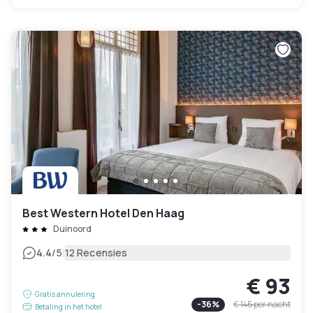
Best Western Hotel Den Haag
Duinoord
|
4.4
/5
12 Recensies
€ 93
Gratis annulering
-
36
%
€ 145
per nacht
Betaling in het hotel