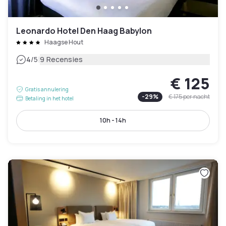
Leonardo Hotel Den Haag Babylon
Haagse Hout
|
4
/5
9 Recensies
€ 125
Gratis annulering
-
29
%
€ 175
per nacht
Betaling in het hotel
10h - 14h