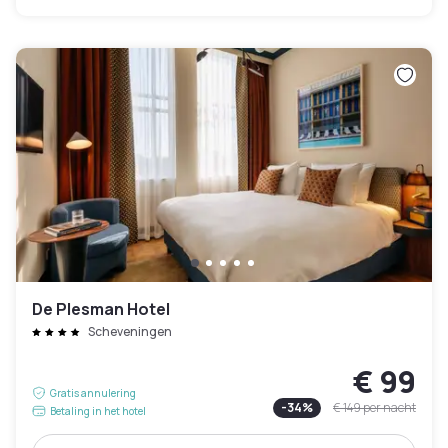
De Plesman Hotel
Scheveningen
€ 99
Gratis annulering
-
34
%
€ 149
per nacht
Betaling in het hotel