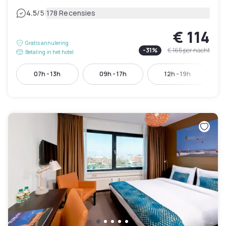
|
4.5
/5
178 Recensies
€ 114
Gratis annulering
-
31
%
€ 165
per nacht
Betaling in het hotel
07h - 13h
09h - 17h
12h - 19h