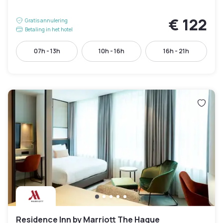
€ 122
Gratis annulering
Betaling in het hotel
07h - 13h
10h - 16h
16h - 21h
Residence Inn by Marriott The Hague