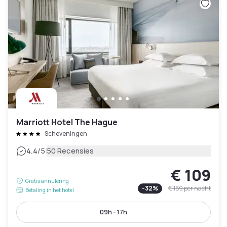
Marriott Hotel The Hague
Scheveningen
|
4.4
/5
50 Recensies
€ 109
Gratis annulering
-
32
%
€ 159
per nacht
Betaling in het hotel
09h - 17h