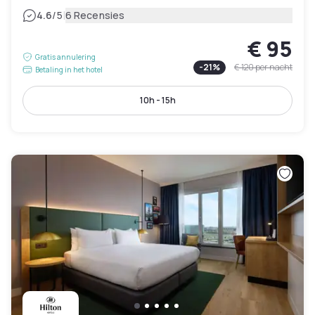
|
4.6
/5
6 Recensies
€ 95
Gratis annulering
-
21
%
€ 120
per nacht
Betaling in het hotel
10h - 15h