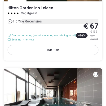
Hilton Garden Inn Leiden
Oegstgeest
|
4.6
/5
4 Recensies
€ 67
€ 183
-
64
%
per
Gratis annulering (met uitzondering van betaling vooraf)
nacht
Betaling in het hotel
10h - 15h