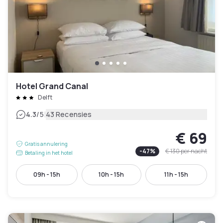
Hotel Grand Canal
Delft
|
4.3
/5
43 Recensies
€ 69
Gratis annulering
-
47
%
€ 130
per nacht
Betaling in het hotel
09h - 15h
10h - 15h
11h - 15h