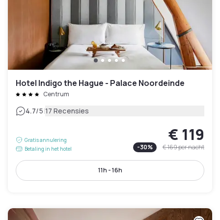
Hotel Indigo the Hague - Palace Noordeinde
Centrum
|
4.7
/5
17 Recensies
€ 119
Gratis annulering
-
30
%
€ 169
per nacht
Betaling in het hotel
11h - 16h