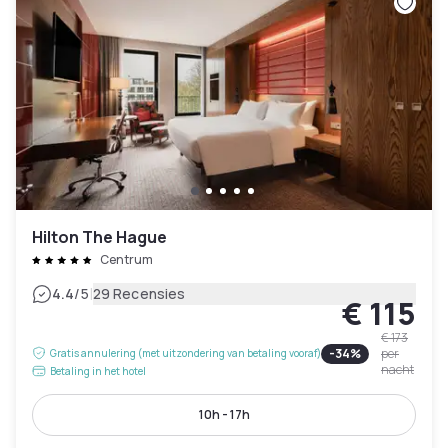
Hilton The Hague
Centrum
|
4.4
/5
29 Recensies
€ 115
€ 173
-
34
%
per
Gratis annulering (met uitzondering van betaling vooraf)
nacht
Betaling in het hotel
10h - 17h