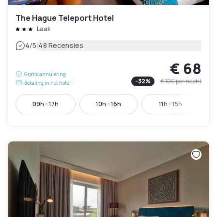
The Hague Teleport Hotel
Laak
|
4
/5
48 Recensies
€ 68
Gratis annulering
-
32
%
€ 100
per nacht
Betaling in het hotel
09h - 17h
10h - 16h
11h - 15h