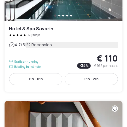
Hotel & Spa Savarin
Rijswijk
|
4.7
/5
22 Recensies
€ 110
Gratis annulering
-
34
%
€ 165
per nacht
Betaling in het hotel
11h - 16h
15h - 21h