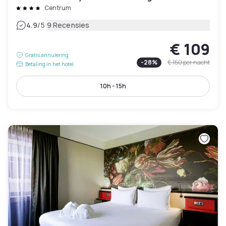
Centrum
|
4.9
/5
9 Recensies
€ 109
Gratis annulering
-
28
%
€ 150
per nacht
Betaling in het hotel
10h - 15h