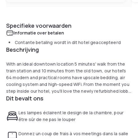
Specifieke voorwaarden
Informatie over betalen
Contante betaling wordt in dit hotel geaccepteerd
Beschrijving
With an ideal downtown location 5 minutes' walk from the
train station and 10 minutes from the old town, our hotel's
64 modern and practical rooms have upscale bedding, air
cooling system and high-speed WiFi. From the moment you
step inside our hotel, you'll love the newly refurbished lobby
Dit bevalt ons
and warm, laid-back setting with an original, self-service
check-in. Can't wait to see you!
Les lampes éclairent le design de la chambre, pour
être sûr de ne pas le louper
Donnez un coup de frais à vos meetings dans la salle