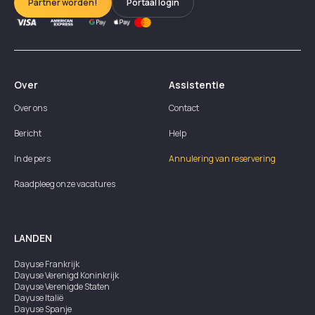
Partner worden!
Portaal login
Over
Assistentie
Over ons
Contact
Bericht
Help
In de pers
Annulering van reservering
Raadpleeg onze vacatures
LANDEN
Dayuse
Frankrijk
Dayuse
Verenigd Koninkrijk
Dayuse
Verenigde Staten
Dayuse
Italië
Dayuse
Spanje