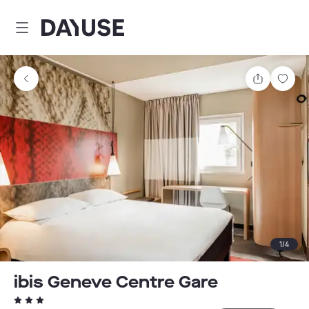
Dayuse
Delen
Wink
1
/
4
ibis Geneve Centre Gare