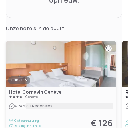
Onze hotels in de buurt
09h - 18h
Hotel Cornavin Genève
R
Genève
|
4.5
/5
80 Recensies
€ 126
Gratis annulering
Betaling in het hotel