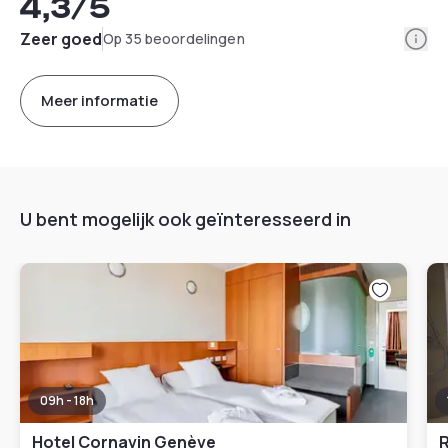
4,3
/5
Info
Zeer goed
Op 35 beoordelingen
Meer informatie
U bent mogelijk ook geïnteresseerd in
09h - 18h
Hotel Cornavin Genève
R