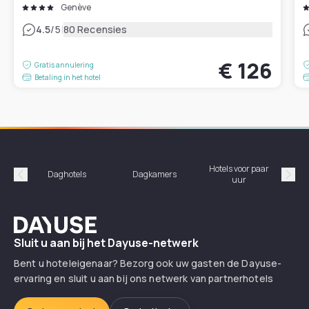
Genève
|
4.5
/5
80 Recensies
€ 126
Gratis annulering
Betaling in het hotel
Hotels voor paar
Daghotels
Dagkamers
Ho
uur
Précédent
Suiv
Dayuse
Sluit u aan bij het Dayuse-netwerk
Bent u hoteleigenaar? Bezorg ook uw gasten de Dayuse-
ervaring en sluit u aan bij ons netwerk van partnerhotels