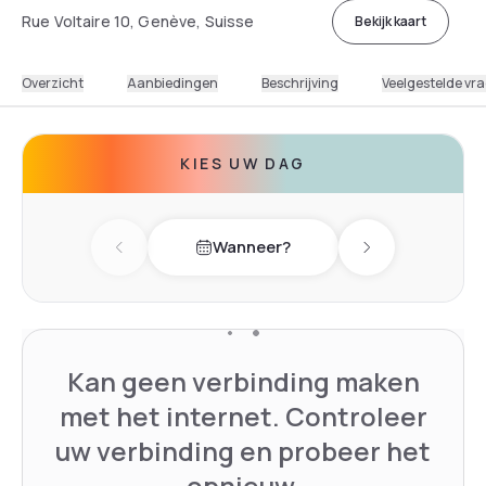
Rue Voltaire 10, Genève, Suisse
Bekijk kaart
Overzicht
Aanbiedingen
Beschrijving
Veelgestelde vr
KIES UW DAG
Wanneer?
Previous day
Next day
Kan geen verbinding maken
met het internet. Controleer
uw verbinding en probeer het
opnieuw.