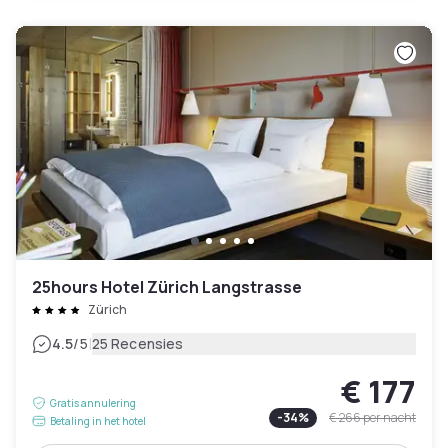
25hours Hotel Zürich Langstrasse
Zürich
|
4.5
/5
25 Recensies
€ 177
Gratis annulering
-
34
%
€ 266
per nacht
Betaling in het hotel