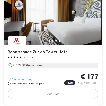
Renaissance Zurich Tower Hotel
Zürich
|
4.6
/5
31 Recensies
€ 177
Gratis annulering
-
53
%
€ 376
per nacht
rate-plan-card.label-prepaid
09h - 17h