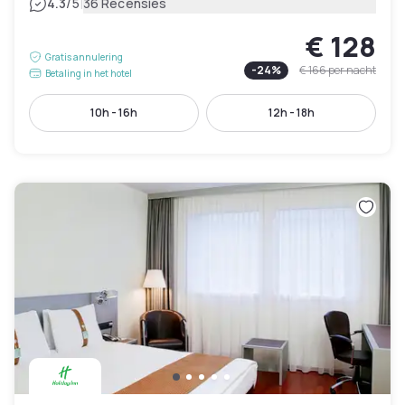
|
4.3
/5
36 Recensies
€ 128
Gratis annulering
-
24
%
€ 166
per nacht
Betaling in het hotel
10h - 16h
12h - 18h