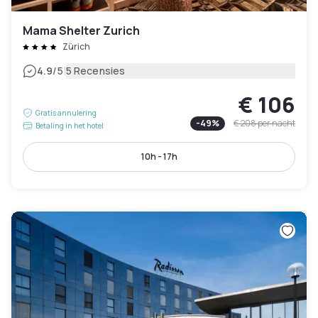
Mama Shelter Zurich
Zürich
|
4.9
/5
5 Recensies
€ 106
Gratis annulering
-
49
%
€ 208
per nacht
Betaling in het hotel
10h - 17h