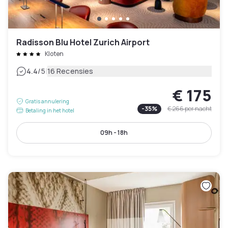
Radisson Blu Hotel Zurich Airport
Kloten
|
4.4
/5
16 Recensies
€ 175
Gratis annulering
-
35
%
€ 266
per nacht
Betaling in het hotel
09h - 18h