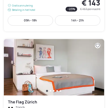
€ 143
Gratis annulering
-
23
%
€ 183
per nacht
Betaling in het hotel
09h - 18h
14h - 21h
The Flag Zürich
Zürich