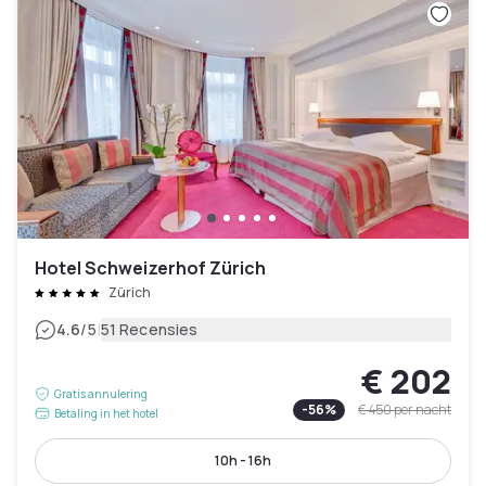
Hotel Schweizerhof Zürich
Zürich
|
4.6
/5
51 Recensies
€ 202
Gratis annulering
-
56
%
€ 450
per nacht
Betaling in het hotel
10h - 16h