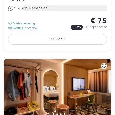
|
4.6
/5
99 Recensies
€ 75
Gratis annulering
-
57
%
€ 172
per nacht
Betaling in het hotel
09h - 14h