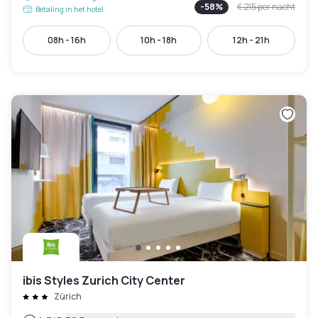
-
58
%
€ 215
per nacht
Betaling in het hotel
08h - 16h
10h - 18h
12h - 21h
ibis Styles Zurich City Center
Zürich