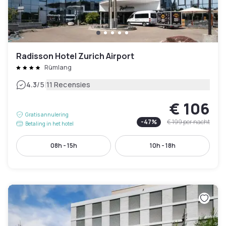
Radisson Hotel Zurich Airport
Rümlang
|
4.3
/5
11 Recensies
€ 106
Gratis annulering
-
47
%
€ 199
per nacht
Betaling in het hotel
08h - 15h
10h - 18h