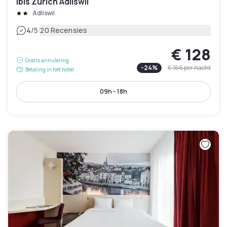
ibis Zurich Adliswil
Adliswil
|
4
/5
20 Recensies
€ 128
Gratis annulering
-
24
%
€ 166
per nacht
Betaling in het hotel
09h - 18h