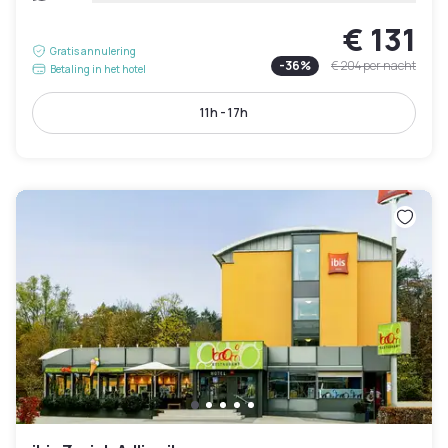
€ 131
Gratis annulering
-
36
%
€ 204
per nacht
Betaling in het hotel
11h - 17h