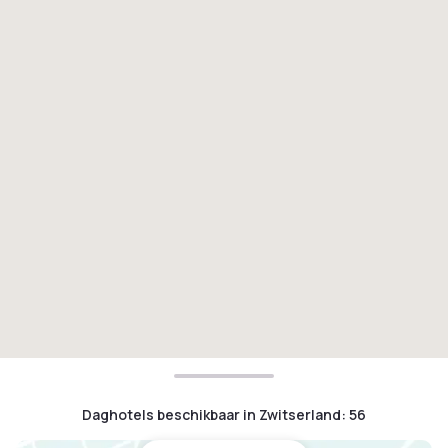
Daghotels beschikbaar in Zwitserland
:
56