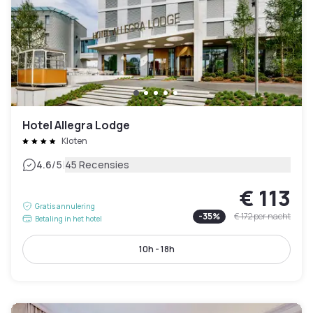
Hotel Allegra Lodge
Kloten
|
4.6
/5
45 Recensies
€ 113
Gratis annulering
-
35
%
€ 172
per nacht
Betaling in het hotel
10h - 18h