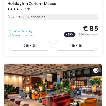
Holiday Inn Zürich - Messe
Zürich
|
4.6
/5
106 Recensies
€ 85
Gratis annulering
-
59
%
€ 204
per nacht
Betaling in het hotel
09h - 18h
13h - 18h