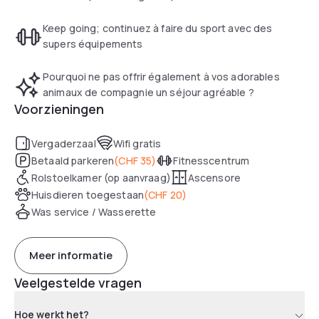
bathroom.
Keep going; continuez à faire du sport avec des
Guests at Hotel D Geneva can enjoy a continental or a
supers équipements
buffet breakfast.
Pourquoi ne pas offrir également à vos adorables
animaux de compagnie un séjour agréable ?
Voorzieningen
Vergaderzaal
Wifi gratis
Betaald parkeren
(
CHF 35
)
Fitnesscentrum
Rolstoelkamer (op aanvraag)
Ascensore
Huisdieren toegestaan
(
CHF 20
)
Was service / Wasserette
Meer informatie
Veelgestelde vragen
Hoe werkt het?