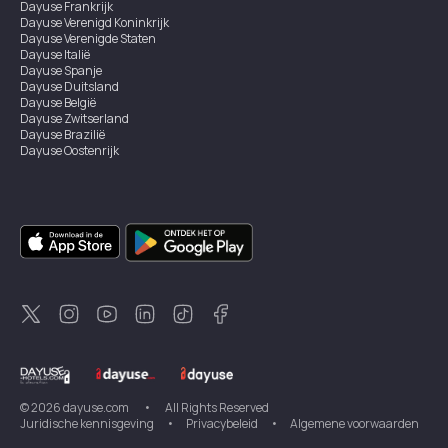
Dayuse
Frankrijk
Dayuse
Verenigd Koninkrijk
Dayuse
Verenigde Staten
Dayuse
Italië
Dayuse
Spanje
Dayuse
Duitsland
Dayuse
België
Dayuse
Zwitserland
Dayuse
Brazilië
Dayuse
Oostenrijk
Dayuse
Australië
Dayuse
Ierland
Dayuse
Hongkong
Dayuse
Canada
Dayuse
Singapore
Dayuse
Zweden
Dayuse
Thailand
Dayuse
Portugal
Dayuse
Korea
Dayuse
Nieuw-Zeeland
Dayuse
Turkiye
©
2026
dayuse.com
•
All Rights Reserved
Juridische kennisgeving
•
Privacybeleid
•
Algemene voorwaarden