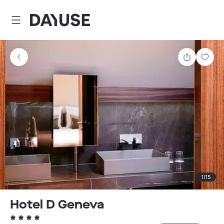
Dayuse
Delen
Wink
1
/
15
Hotel D Geneva