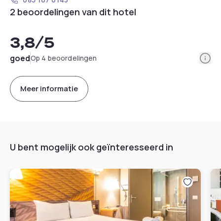
2 beoordelingen van dit hotel
3,8
/5
Info
goed
Op 4 beoordelingen
Meer informatie
U bent mogelijk ook geïnteresseerd in