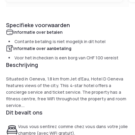
Specifieke voorwaarden
Informatie over betalen
Contante betaling is niet mogelijk in dit hotel
Informatie over aanbetaling
Voor het inchecken is een borg van
CHF 100
vereist
Beschrijving
Situated in Geneva, 1.8 km from Jet d'Eau, Hotel D Geneva
features views of the city. This 4-star hotel offers a
concierge service and ticket service. The property has a
fitness centre, free WiFi throughout the property and room
service.
Dit bevalt ons
All rooms are fitted with air conditioning, a flat-screen TV
with satellite channels, a kettle, a shower, a hairdryer and a
Vous vous sentirez comme chez vous dans votre jolie
desk. At the hotel the rooms have a wardrobe and a private
chambre (avec WiFi gratuit).