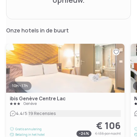
Onze hotels in de buurt
10h - 17h
ibis Genève Centre Lac
N
Genève
|
4.4
/5
19 Recensies
€ 106
Gratis annulering
-
24
%
€ 138
per nacht
Betaling in het hotel