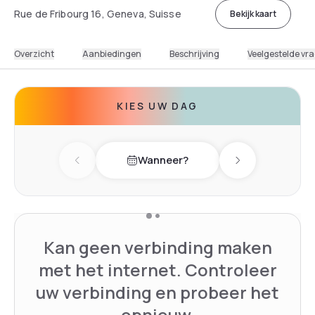
Rue de Fribourg 16, Geneva, Suisse
Bekijk kaart
Overzicht
Aanbiedingen
Beschrijving
Veelgestelde vr
KIES UW DAG
Wanneer?
Previous day
Next day
Kan geen verbinding maken
met het internet. Controleer
uw verbinding en probeer het
opnieuw.