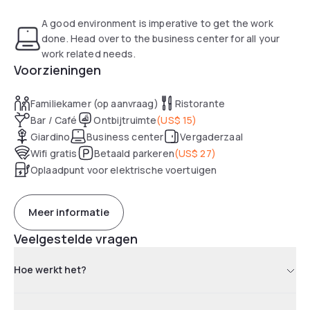
A good environment is imperative to get the work
done. Head over to the business center for all your
work related needs.
Voorzieningen
Familiekamer (op aanvraag)
Ristorante
Bar / Café
Ontbijtruimte
(
US$ 15
)
Giardino
Business center
Vergaderzaal
Wifi gratis
Betaald parkeren
(
US$ 27
)
Oplaadpunt voor elektrische voertuigen
Meer informatie
Veelgestelde vragen
Hoe werkt het?