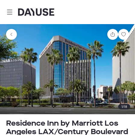
Dayuse
Delen
Wink
1
/
18
Residence Inn by Marriott Los
Angeles LAX/Century Boulevard