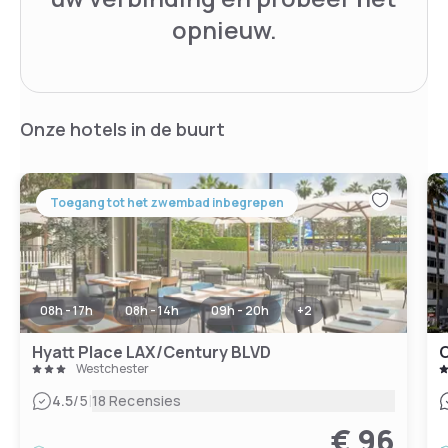
opnieuw.
Onze hotels in de buurt
Toegang tot het zwembad inbegrepen
08h - 17h
08h - 14h
09h - 20h
+
2
Hyatt Place LAX/Century BLVD
Westchester
|
4.5
/5
18 Recensies
€ 96