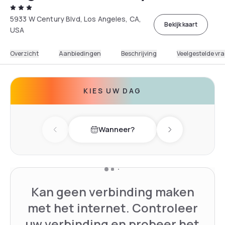
5933 W Century Blvd, Los Angeles, CA,
Bekijk kaart
USA
Overzicht
Aanbiedingen
Beschrijving
Veelgestelde vr
KIES UW DAG
Wanneer?
Previous day
Next day
Kan geen verbinding maken
met het internet. Controleer
uw verbinding en probeer het