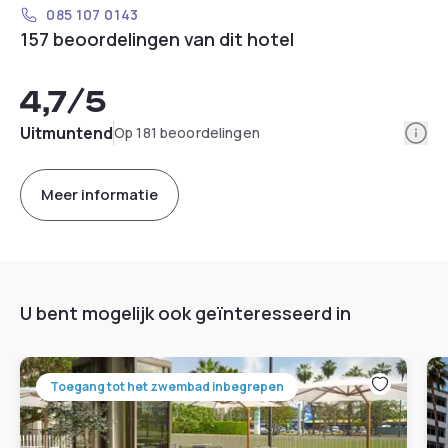
085 107 0143
157 beoordelingen van dit hotel
4,7
/5
Info
Uitmuntend
Op 181 beoordelingen
Meer informatie
U bent mogelijk ook geïnteresseerd in
Toegang tot het zwembad inbegrepen