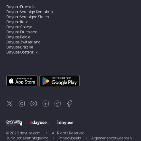
Dayuse
Frankrijk
Dayuse
Verenigd Koninkrijk
Dayuse
Verenigde Staten
Dayuse
Italië
Dayuse
Spanje
Dayuse
Duitsland
Dayuse
België
Dayuse
Zwitserland
Dayuse
Brazilië
Dayuse
Oostenrijk
Dayuse
Australië
Dayuse
Ierland
Dayuse
Hongkong
Dayuse
Canada
Dayuse
Singapore
Dayuse
Zweden
Dayuse
Thailand
Dayuse
Portugal
Dayuse
Korea
Dayuse
Nieuw-Zeeland
Dayuse
Turkiye
©
2026
dayuse.com
•
All Rights Reserved
Juridische kennisgeving
•
Privacybeleid
•
Algemene voorwaarden