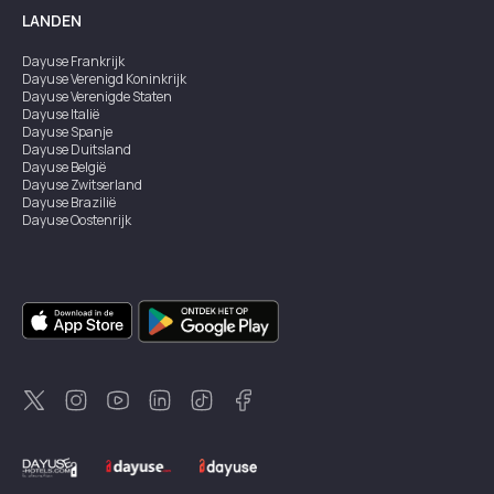
LANDEN
Dayuse
Frankrijk
Dayuse
Verenigd Koninkrijk
Dayuse
Verenigde Staten
Dayuse
Italië
Dayuse
Spanje
Dayuse
Duitsland
Dayuse
België
Dayuse
Zwitserland
Dayuse
Brazilië
Dayuse
Oostenrijk
Dayuse
Australië
Dayuse
Ierland
Dayuse
Hongkong
Dayuse
Canada
Dayuse
Singapore
Dayuse
Zweden
Dayuse
Thailand
Dayuse
Portugal
Dayuse
Korea
Dayuse
Nieuw-Zeeland
Dayuse
Turkiye