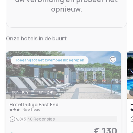
opnieuw.
Onze hotels in de buurt
Toegang tot het zwembad inbegrepen
08h - 16h
16h - 23h
Hotel Indigo East End
H
Riverhead
|
4.8
/5
40 Recensies
€ 130