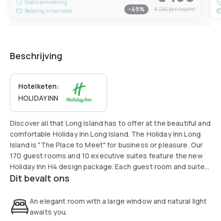
Gratis annulering
-
49
%
€ 251
per nacht
Betaling in het hotel
Beschrijving
Hotelketen:
HOLIDAY INN
Discover all that Long Island has to offer at the beautiful and
comfortable Holiday Inn Long Island. The Holiday Inn Long
Island is "The Place to Meet" for business or pleasure. Our
170 guest rooms and 10 executive suites feature the new
Holiday Inn H4 design package. Each guest room and suite
Dit bevalt ons
offers all the amenities you have come to expect from
Holiday Inn such as high-speed Internet access with a
mobile work desk, ergonomic chairs and 55" flat-screen
An elegant room with a large window and natural light
TVs.
awaits you.