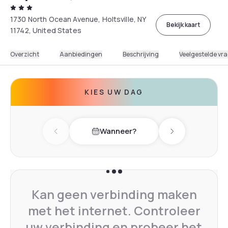
1730 North Ocean Avenue, Holtsville, NY
Bekijk kaart
11742, United States
Overzicht
Aanbiedingen
Beschrijving
Veelgestelde vr
KIES UW DAG
Wanneer?
Previous day
Next day
Kan geen verbinding maken
met het internet. Controleer
uw verbinding en probeer het