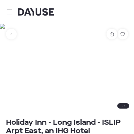
Dayuse
Delen
Wink
1
/
8
Holiday Inn - Long Island - ISLIP
Arpt East, an IHG Hotel