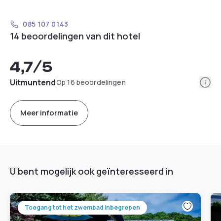
085 107 0143
14 beoordelingen van dit hotel
4,7
/5
Info
Uitmuntend
Op 16 beoordelingen
Meer informatie
U bent mogelijk ook geïnteresseerd in
Toegang tot het zwembad inbegrepen