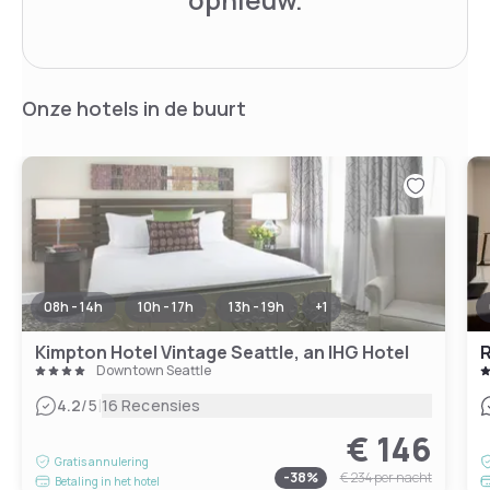
Onze hotels in de buurt
08h - 14h
10h - 17h
13h - 19h
+
1
Kimpton Hotel Vintage Seattle, an IHG Hotel
R
Downtown Seattle
|
4.2
/5
16 Recensies
€ 146
Gratis annulering
-
38
%
€ 234
per nacht
Betaling in het hotel