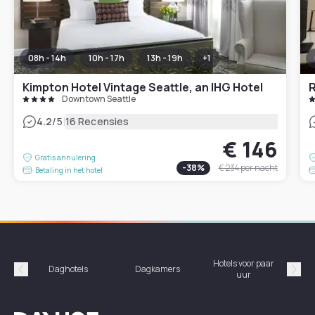
08h - 14h
10h - 17h
13h - 19h
+
1
Kimpton Hotel Vintage Seattle, an IHG Hotel
R
Downtown Seattle
|
4.2
/5
16 Recensies
€ 146
Gratis annulering
-
38
%
€ 234
per nacht
Betaling in het hotel
Hotels voor paar
Daghotels
Dagkamers
Ho
uur
Précédent
Suiv