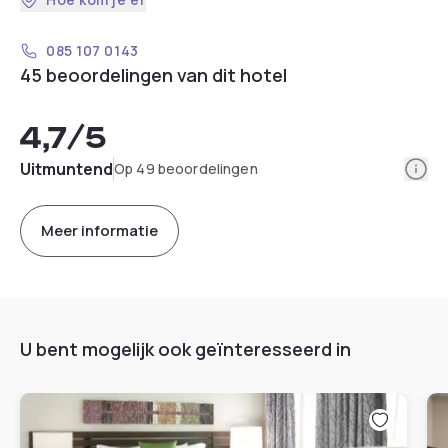
085 107 0143
45 beoordelingen van dit hotel
4,7
/5
Info
Uitmuntend
Op 49 beoordelingen
Meer informatie
U bent mogelijk ook geïnteresseerd in