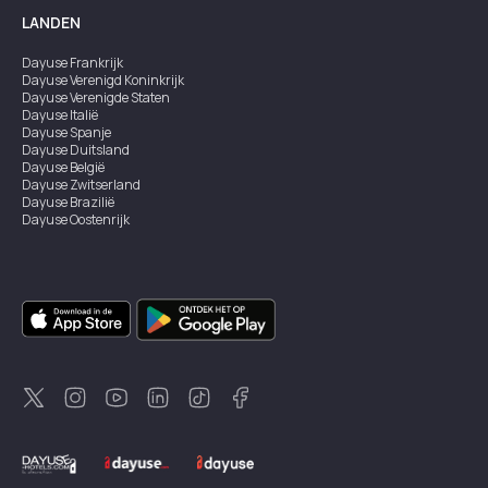
LANDEN
Dayuse
Frankrijk
Dayuse
Verenigd Koninkrijk
Dayuse
Verenigde Staten
Dayuse
Italië
Dayuse
Spanje
Dayuse
Duitsland
Dayuse
België
Dayuse
Zwitserland
Dayuse
Brazilië
Dayuse
Oostenrijk
Dayuse
Australië
Dayuse
Ierland
Dayuse
Hongkong
Dayuse
Canada
Dayuse
Singapore
Dayuse
Zweden
Dayuse
Thailand
Dayuse
Portugal
Dayuse
Korea
Dayuse
Nieuw-Zeeland
Dayuse
Turkiye