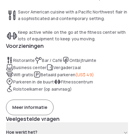
Savor American cuisine with a Pacific Northwest flair in
a sophisticated and contemporary setting.
Keep active while on the go at the fitness center with
lots of equipment to keep you moving.
Voorzieningen
Ristorante
Bar / Café
Ontbijtruimte
Business center
Vergaderzaal
Wifi gratis
Betaald parkeren
(
US$ 49
)
Parkeren in de buurt
Fitnesscentrum
Rolstoelkamer (op aanvraag)
Meer informatie
Veelgestelde vragen
Hoe werkt het?