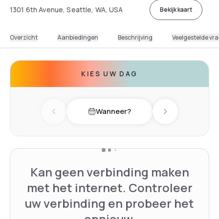
1301 6th Avenue, Seattle, WA, USA
Bekijk kaart
Overzicht
Aanbiedingen
Beschrijving
Veelgestelde vr
KIES UW DAG
Wanneer?
Previous day
Next day
Kan geen verbinding maken
met het internet. Controleer
uw verbinding en probeer het
opnieuw.