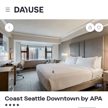
Dayuse
Delen
Wink
1
/
20
Coast Seattle Downtown by APA