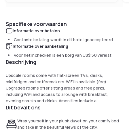
Specifieke voorwaarden
Informatie over betalen
Contante betaling wordt in dit hotel geaccepteerd
Informatie over aanbetaling
Voor het inchecken is een borg van
US$ 50
vereist
Beschrijving
Upscale rooms come with flat-screen TVs, desks,
minifridges and coffeemakers. WiFi is available (fee).
Upgraded rooms offer sitting areas and free perks,
including WiFi and access to a lounge with breakfast,
evening snacks and drinks. Amenities include a
Dit bevalt ons
restaurant/bar with city views, plus fitness and business
centers, and 6 lobby-level meeting rooms. Event space on
the 29th floor offer panoramic area views. Parking is
Wrap yourself in your plush duvet on your comfy bed
available (fee).
and take in the beautiful views of the city.