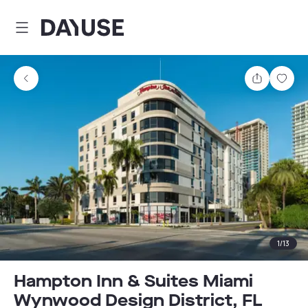
Dayuse
Delen
Wink
1
/
13
Hampton Inn & Suites Miami
Wynwood Design District, FL