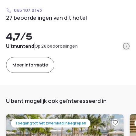
085 107 0143
27 beoordelingen van dit hotel
4,7
/5
Info
Uitmuntend
Op 28 beoordelingen
Meer informatie
U bent mogelijk ook geïnteresseerd in
Toegang tot het zwembad inbegrepen