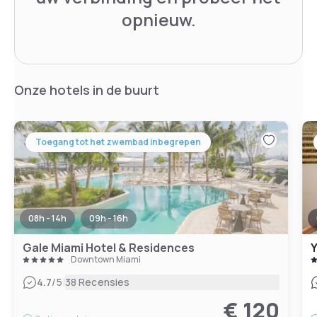
opnieuw.
Onze hotels in de buurt
Toegang tot het zwembad inbegrepen
08h - 14h
09h - 16h
Gale Miami Hotel & Residences
Y
Downtown Miami
|
4.7
/5
38 Recensies
€ 120