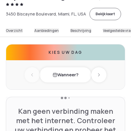
3450 Biscayne Boulevard, Miami, FL, USA
Bekijk kaart
Overzicht
Aanbiedingen
Beschrijving
Veelgestelde vr
KIES UW DAG
Wanneer?
Previous day
Next day
Kan geen verbinding maken
met het internet. Controleer
uw verbinding en probeer het