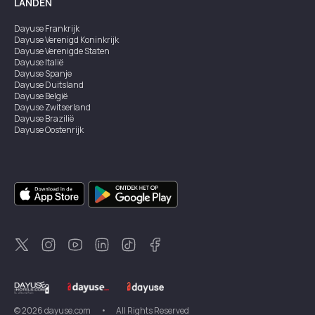
LANDEN
Dayuse
Frankrijk
Dayuse
Verenigd Koninkrijk
Dayuse
Verenigde Staten
Dayuse
Italië
Dayuse
Spanje
Dayuse
Duitsland
Dayuse
België
Dayuse
Zwitserland
Dayuse
Brazilië
Dayuse
Oostenrijk
Dayuse
Australië
Dayuse
Ierland
Dayuse
Hongkong
Dayuse
Canada
Dayuse
Singapore
Dayuse
Zweden
Dayuse
Thailand
Dayuse
Portugal
Dayuse
Korea
Dayuse
Nieuw-Zeeland
Dayuse
Turkiye
©
2026
dayuse.com
•
All Rights Reserved