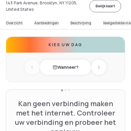
143 Park Avenue, Brooklyn, NY 11205,
Bekijk kaart
United States
Overzicht
Aanbiedingen
Beschrijving
Veelgestelde vr
KIES UW DAG
Wanneer?
Previous day
Next day
Kan geen verbinding maken
met het internet. Controleer
uw verbinding en probeer het