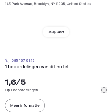
143 Park Avenue, Brooklyn, NY 11205, United States
Bekijk kaart
085 107 0143
1 beoordelingen van dit hotel
1,6
/5
Info
Op 1 beoordelingen
Meer informatie