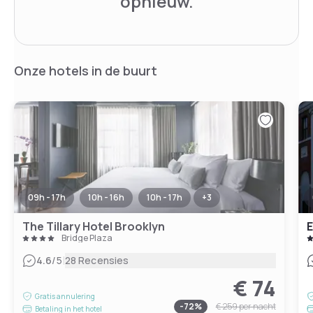
opnieuw.
Onze hotels in de buurt
09h - 17h
10h - 16h
10h - 17h
+
3
The Tillary Hotel Brooklyn
E
Bridge Plaza
|
4.6
/5
28 Recensies
€ 74
Gratis annulering
-
72
%
€ 259
per nacht
Betaling in het hotel