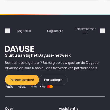
Hotels voor paar
Daghotels
Dagkamers
Ho
uur
Précédent
Suiv
Dayuse
Sluit u aan bij het Dayuse-netwerk
Bent u hoteleigenaar? Bezorg ook uw gasten de Dayuse-
ervaring en sluit u aan bij ons netwerk van partnerhotels
Partner worden!
Portaal login
Over
Assistentie