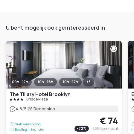
U bent mogelijk ook geïnteresseerd in
09h - 17h
10h - 16h
10h - 17h
+
3
The Tillary Hotel Brooklyn
E
Bridge Plaza
|
4.6
/5
28 Recensies
€ 74
Gratis annulering
-
72
%
€ 259
per nacht
Betaling in het hotel