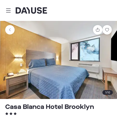
Dayuse
Delen
Wink
1
/
10
Casa Blanca Hotel Brooklyn