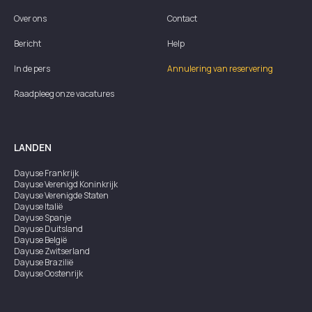
Over ons
Contact
Bericht
Help
In de pers
Annulering van reservering
Raadpleeg onze vacatures
LANDEN
Dayuse
Frankrijk
Dayuse
Verenigd Koninkrijk
Dayuse
Verenigde Staten
Dayuse
Italië
Dayuse
Spanje
Dayuse
Duitsland
Dayuse
België
Dayuse
Zwitserland
Dayuse
Brazilië
Dayuse
Oostenrijk
Dayuse
Australië
Dayuse
Ierland
Dayuse
Hongkong