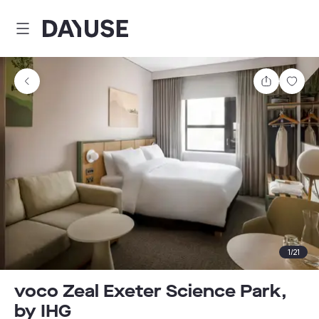
Dayuse
Delen
Wink
1
/
21
voco Zeal Exeter Science Park,
by IHG