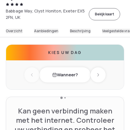
Babbage Way, Clyst Honiton, Exeter EX5
Bekijk kaart
2FN, UK
Overzicht
Aanbiedingen
Beschrijving
Veelgestelde vr
KIES UW DAG
Wanneer?
Previous day
Next day
Kan geen verbinding maken
met het internet. Controleer
uw verbinding en probeer het