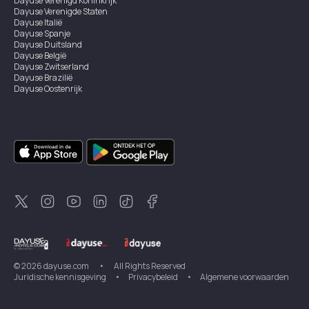
Dayuse
Verenigd Koninkrijk
Dayuse
Verenigde Staten
Dayuse
Italië
Dayuse
Spanje
Dayuse
Duitsland
Dayuse
België
Dayuse
Zwitserland
Dayuse
Brazilië
Dayuse
Oostenrijk
Dayuse
Australië
Dayuse
Ierland
Dayuse
Hongkong
Dayuse
Canada
Dayuse
Singapore
Dayuse
Zweden
Dayuse
Thailand
Dayuse
Portugal
Dayuse
Korea
Dayuse
Nieuw-Zeeland
Dayuse
Turkiye
©
2026
dayuse.com
•
All Rights Reserved
Juridische kennisgeving
•
Privacybeleid
•
Algemene voorwaarden