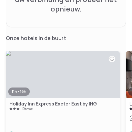
opnieuw.
Onze hotels in de buurt
11h - 16h
Holiday Inn Express Exeter East by IHG
L
Devon