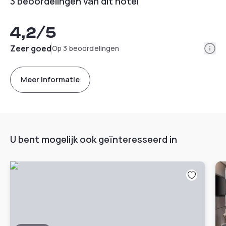
3 beoordelingen van dit hotel
4,2
/5
Info
Zeer goed
Op 3 beoordelingen
Meer informatie
U bent mogelijk ook geïnteresseerd in