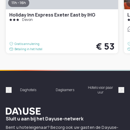
11h - 16h
Holiday Inn Express Exeter East by IHG
L
Devon
€ 53
Gratis annulering
Betaling in het hotel
Hotels voor paar
Daghotels
Dagkamers
Ho
uur
Précédent
Suiv
Dayuse
Sluit u aan bij het Dayuse-netwerk
Bent u hoteleigenaar? Bezorg ook uw gasten de Dayuse-