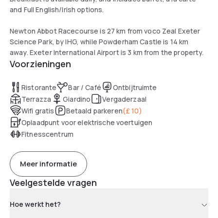
and Full English/Irish options.
Newton Abbot Racecourse is 27 km from voco Zeal Exeter
Science Park, by IHG, while Powderham Castle is 14 km
away. Exeter International Airport is 3 km from the property.
Voorzieningen
Ristorante
Bar / Café
Ontbijtruimte
Terrazza
Giardino
Vergaderzaal
Wifi gratis
Betaald parkeren
(
£ 10
)
Oplaadpunt voor elektrische voertuigen
Fitnesscentrum
Meer informatie
Veelgestelde vragen
Hoe werkt het?