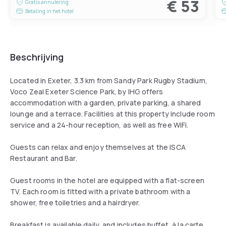
€ 53
Gratis annulering
Betaling in het hotel
Beschrijving
Located in Exeter, 3.3 km from Sandy Park Rugby Stadium,
Voco Zeal Exeter Science Park, by IHG offers
accommodation with a garden, private parking, a shared
lounge and a terrace. Facilities at this property include room
service and a 24-hour reception, as well as free WiFi.
Guests can relax and enjoy themselves at the ISCA
Restaurant and Bar.
Guest rooms in the hotel are equipped with a flat-screen
TV. Each room is fitted with a private bathroom with a
shower, free toiletries and a hairdryer.
Breakfast is available daily, and includes buffet, à la carte