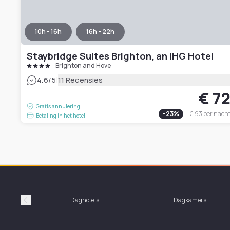
10h - 16h
16h - 22h
Staybridge Suites Brighton, an IHG Hotel
Brighton and Hove
|
4.6
/5
11 Recensies
€ 7
Gratis annulering
-
23
%
€ 93
per nach
Betaling in het hotel
Daghotels
Dagkamers
Précédent