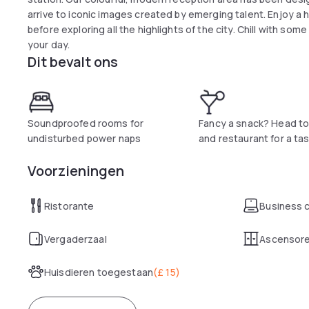
arrive to iconic images created by emerging talent. Enjoy a
before exploring all the highlights of the city. Chill with some
your day.
Dit bevalt ons
Soundproofed rooms for
Fancy a snack? Head to
undisturbed power naps
and restaurant for a tas
Voorzieningen
Ristorante
Business 
Vergaderzaal
Ascensor
Huisdieren toegestaan
(
£ 15
)