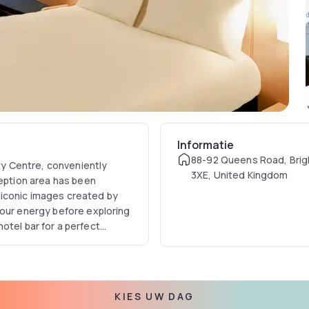
Informatie
88-92 Queens Road, Brig
ity Centre, conveniently
3XE, United Kingdom
ception area has been
to iconic images created by
your energy before exploring
 hotel bar for a perfect
KIES UW DAG