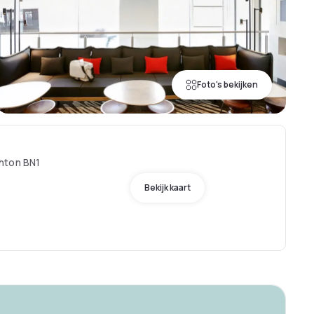
Foto's bekijken
hton BN1
Bekijk kaart