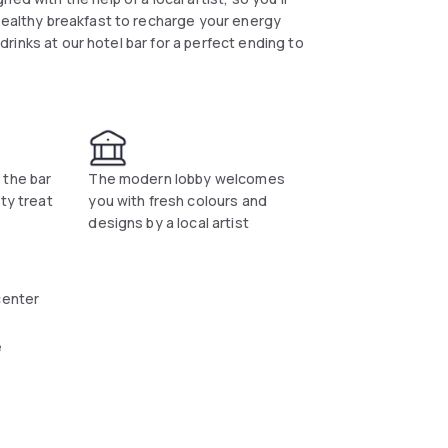
 healthy breakfast to recharge your energy
 drinks at our hotel bar for a perfect ending to
 the bar
The modern lobby welcomes
ty treat
you with fresh colours and
designs by a local artist
center
e