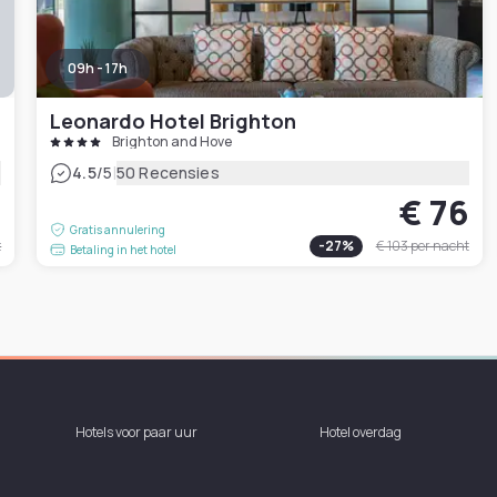
09h - 17h
Leonardo Hotel Brighton
Brighton and Hove
|
4.5
/5
50 Recensies
2
€ 76
Gratis annulering
t
-
27
%
€ 103
per nacht
Betaling in het hotel
Hotels voor paar uur
Hotel overdag