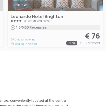
09h - 17h
Leonardo Hotel Brighton
Brighton and Hove
|
4.5
/5
50 Recensies
2
€ 76
Gratis annulering
t
-
27
%
€ 103
per nacht
Betaling in het hotel
Centre, conveniently located at the central
d with the help of a local artist, so you'll