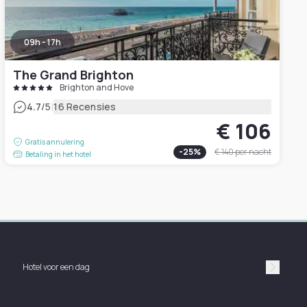
09h - 17h
The Grand Brighton
Brighton and Hove
|
4.7
/5
16 Recensies
€ 106
Gratis annulering
-
25
%
€ 140
per nacht
Betaling in het hotel
Hotel voor een dag
Suivan