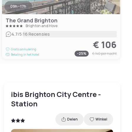
09h - 17h
The Grand Brighton
Brighton and Hove
|
4.7
/5
16 Recensies
€ 106
Gratis annulering
-
25
%
€ 140
per nacht
Betaling in het hotel
ibis Brighton City Centre -
Station
Delen
Winkel