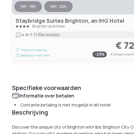
10h - 16h
16h - 22h
Staybridge Suites Brighton, an IHG Hotel
Brighton and Hove
|
4.6
/5
11 Recensies
€ 7
Gratis annulering
-
23
%
€ 93
per nach
Betaling in het hotel
Specifieke voorwaarden
Informatie over betalen
Contante betaling is niet mogelijk in dit hotel
Beschrijving
Discover the unique city of Brighton with Ibis Brighton City 
station. Our colourful, modern reception area has been designe