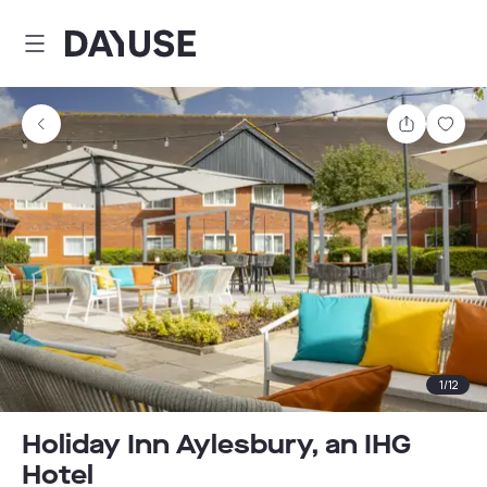
Dayuse
Delen
Wink
1
/
12
Holiday Inn Aylesbury, an IHG
Hotel