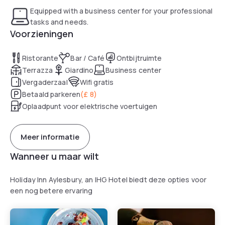
Equipped with a business center for your professional
tasks and needs.
Voorzieningen
Ristorante
Bar / Café
Ontbijtruimte
Terrazza
Giardino
Business center
Vergaderzaal
Wifi gratis
Betaald parkeren
(
£ 8
)
Oplaadpunt voor elektrische voertuigen
Meer informatie
Wanneer u maar wilt
Holiday Inn Aylesbury, an IHG Hotel biedt deze opties voor
een nog betere ervaring