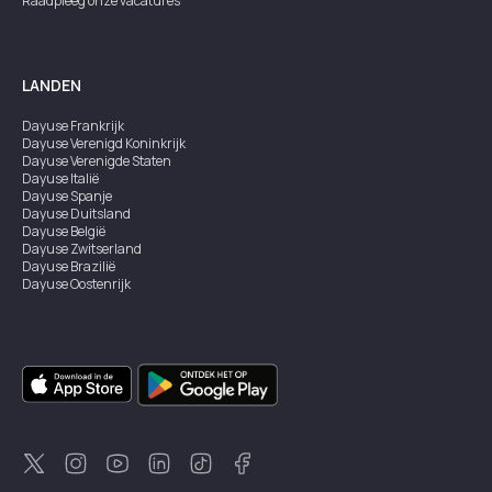
Raadpleeg onze vacatures
LANDEN
Dayuse
Frankrijk
Dayuse
Verenigd Koninkrijk
Dayuse
Verenigde Staten
Dayuse
Italië
Dayuse
Spanje
Dayuse
Duitsland
Dayuse
België
Dayuse
Zwitserland
Dayuse
Brazilië
Dayuse
Oostenrijk
Dayuse
Australië
Dayuse
Ierland
Dayuse
Hongkong
Dayuse
Canada
Dayuse
Singapore
Dayuse
Zweden
Dayuse
Thailand
Dayuse
Portugal
Dayuse
Korea
Dayuse
Nieuw-Zeeland
Dayuse
Turkiye