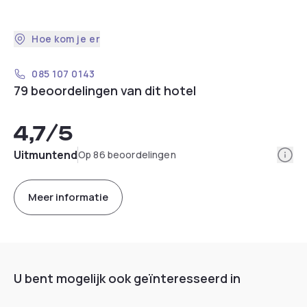
Hoe kom je er
085 107 0143
79 beoordelingen van dit hotel
4,7
/5
Info
Uitmuntend
Op 86 beoordelingen
Meer informatie
U bent mogelijk ook geïnteresseerd in