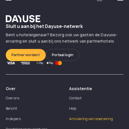
Précédent
Suiv
Dayuse
Sluit u aan bij het Dayuse-netwerk
Bent u hoteleigenaar? Bezorg ook uw gasten de Dayuse-
ervaring en sluit u aan bij ons netwerk van partnerhotels
Partner worden!
Portaal login
Over
Assistentie
Over ons
Contact
Bericht
Help
In de pers
Annulering van reservering