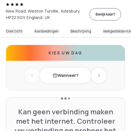
New Road, Weston Turville, Aylesbury
Bekijk kaart
HP22 5QY, England, UK
Overzicht
Aanbiedingen
Beschrijving
Veelgestelde vr
KIES UW DAG
Wanneer?
Previous day
Next day
Kan geen verbinding maken
met het internet. Controleer
uw verbinding en probeer het