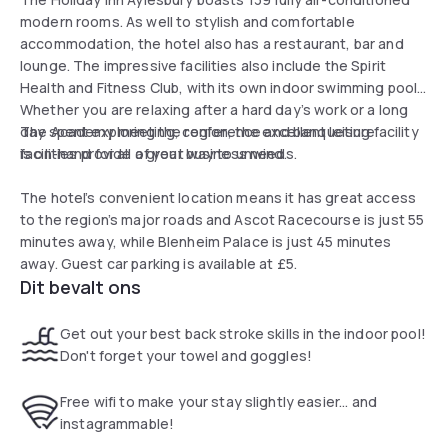
modern rooms. As well to stylish and comfortable
accommodation, the hotel also has a restaurant, bar and
lounge. The impressive facilities also include the Spirit
Health and Fitness Club, with its own indoor swimming pool.
Whether you are relaxing after a hard day’s work or a long
day spent exploring the region, the excellent leisure
The Academy meeting, conference and banqueting facility
facilities provide a great way to unwind.
is on-hand for all of your business needs.
The hotel’s convenient location means it has great access
to the region’s major roads and Ascot Racecourse is just 55
minutes away, while Blenheim Palace is just 45 minutes
away. Guest car parking is available at £5.
Dit bevalt ons
Get out your best back stroke skills in the indoor pool!
Don't forget your towel and goggles!
Free wifi to make your stay slightly easier... and
instagrammable!