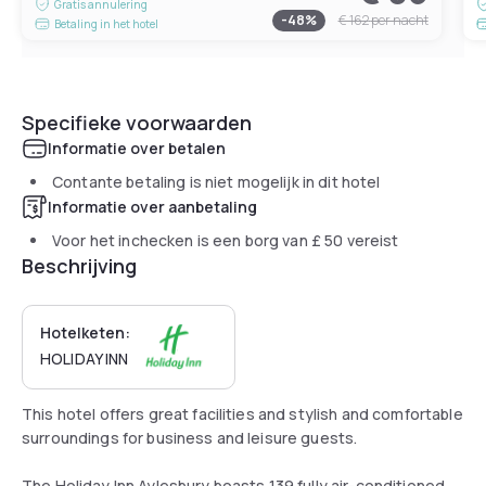
Gratis annulering
-
48
%
€ 162
per nacht
Betaling in het hotel
Specifieke voorwaarden
Informatie over betalen
Contante betaling is niet mogelijk in dit hotel
Informatie over aanbetaling
Voor het inchecken is een borg van
£ 50
vereist
Beschrijving
Hotelketen:
HOLIDAY INN
This hotel offers great facilities and stylish and comfortable
surroundings for business and leisure guests.
The Holiday Inn Aylesbury boasts 139 fully air-conditioned