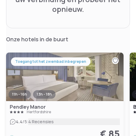
opnieuw.
Onze hotels in de buurt
Toegang tot het zwembad inbegrepen
11h - 16h
13h - 18h
Pendley Manor
B
Hertfordshire
|
4.4
/5
4 Recensies
€ 85