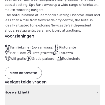
casual setting, Spy Bar serves up a wide range of drinks and
mouth-watering burgers.
The hotel is based at Jesmond’s bustling Osborne Road and
less than a mile from Newcastle city centre, the hotel is
ideally situated for exploring Newcastle’s independent
shops, restaurants, bars, and iconic attractions.
Voorzieningen
Familiekamer (op aanvraag)
Ristorante
Bar / Café
Ontbijtruimte
Terrazza
Wifi gratis
Gratis parkeren
Rookruimte
Meer informatie
Veelgestelde vragen
Hoe werkt het?