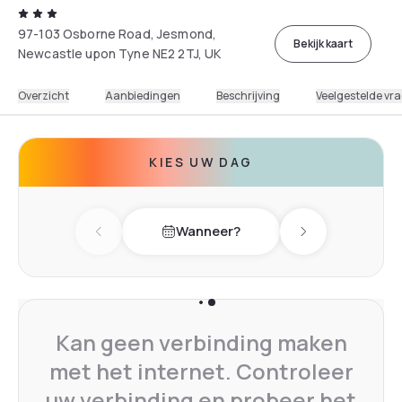
97-103 Osborne Road, Jesmond,
Bekijk kaart
Newcastle upon Tyne NE2 2TJ, UK
Overzicht
Aanbiedingen
Beschrijving
Veelgestelde vr
KIES UW DAG
Wanneer?
Previous day
Next day
Kan geen verbinding maken
met het internet. Controleer
uw verbinding en probeer het