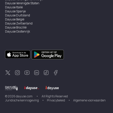
Dayuse
Verenigde Staten
Dayuse
Italië
Dayuse
Spanje
Dayuse
Duitsland
Dayuse
België
Dayuse
Zwitserland
Dayuse
Brazilië
Dayuse
Oostenrijk
Dayuse
Australië
Dayuse
Ierland
Dayuse
Hongkong
Dayuse
Canada
Dayuse
Singapore
Dayuse
Zweden
Dayuse
Thailand
Dayuse
Portugal
Dayuse
Korea
Dayuse
Nieuw-Zeeland
Dayuse
Turkiye
©
2026
dayuse.com
•
All Rights Reserved
Juridische kennisgeving
•
Privacybeleid
•
Algemene voorwaarden