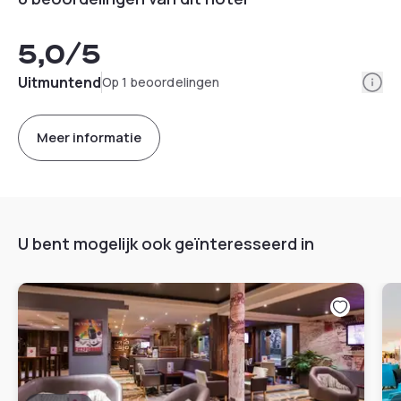
5,0
/5
Info
Uitmuntend
Op 1 beoordelingen
Meer informatie
U bent mogelijk ook geïnteresseerd in