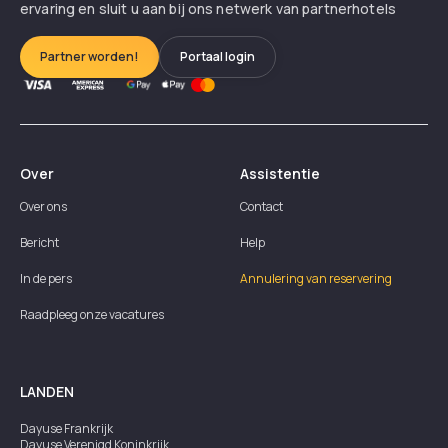
ervaring en sluit u aan bij ons netwerk van partnerhotels
Partner worden!
Portaal login
Over
Assistentie
Over ons
Contact
Bericht
Help
In de pers
Annulering van reservering
Raadpleeg onze vacatures
LANDEN
Dayuse
Frankrijk
Dayuse
Verenigd Koninkrijk