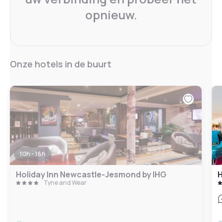
opnieuw.
Onze hotels in de buurt
10h - 16h
Holiday Inn Newcastle-Jesmond by IHG
H
Tyne and Wear