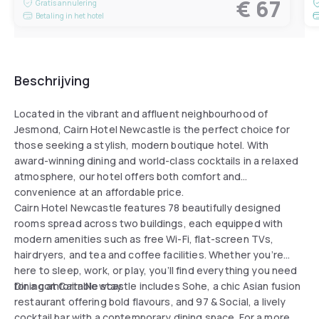
€ 67
Gratis annulering
Betaling in het hotel
Beschrijving
Located in the vibrant and affluent neighbourhood of
Jesmond, Cairn Hotel Newcastle is the perfect choice for
those seeking a stylish, modern boutique hotel. With
award-winning dining and world-class cocktails in a relaxed
atmosphere, our hotel offers both comfort and
convenience at an affordable price.
Cairn Hotel Newcastle features 78 beautifully designed
rooms spread across two buildings, each equipped with
modern amenities such as free Wi-Fi, flat-screen TVs,
hairdryers, and tea and coffee facilities. Whether you’re
here to sleep, work, or play, you’ll find everything you need
for a comfortable stay.
Dining at Cairn Newcastle includes Sohe, a chic Asian fusion
restaurant offering bold flavours, and 97 & Social, a lively
cocktail bar with a contemporary dining space. For a more