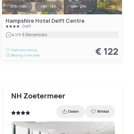
07h - 13h
10h - 16h
16h - 21h
Hampshire Hotel Delft Centre
Delft
|
4.1
/5
5 Recensies
€ 122
Gratis annulering
Betaling in het hotel
NH Zoetermeer
Delen
Winkel