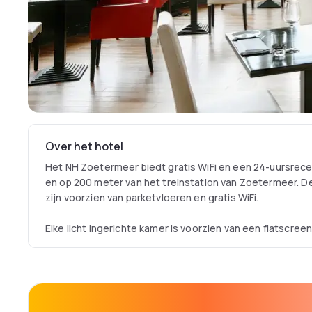
Over het hotel
Het NH Zoetermeer biedt gratis WiFi en een 24-uursrecepti
en op 200 meter van het treinstation van Zoetermeer. 
zijn voorzien van parketvloeren en gratis WiFi.
Elke licht ingerichte kamer is voorzien van een flatscree
koffiefaciliteiten. De eigen badkamers zijn voorzien van g
apart bad en douche.
De brasserie is ingericht met kamerhoge ramen en een fl
een ontbijtbuffet, lunch en diner. Roomservice is beschik