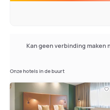
lunchpakketten worden gezorgd. De bar serveert tal van
over een pooltafel en een televisie.
De indoorskibaan SnowWorld en de spa van Centre du La
dan 10 minuten rijden van het NH Zoetermeer Hotel. De 
miniatuurwereld van Madurodam bedraagt 15 km.
Kan geen verbinding maken m
Onze hotels in de buurt