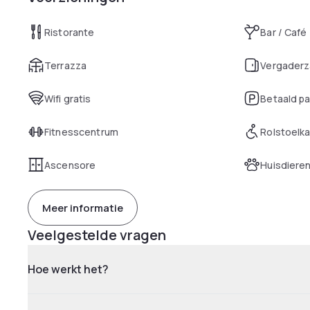
Ristorante
Bar / Café
Terrazza
Vergaderz
Wifi gratis
Betaald p
Fitnesscentrum
Rolstoelk
Ascensore
Huisdiere
Meer informatie
Veelgestelde vragen
Hoe werkt het?