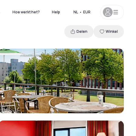
n
Hoe werkt het?
Help
NL
•
EUR
Delen
Winkel