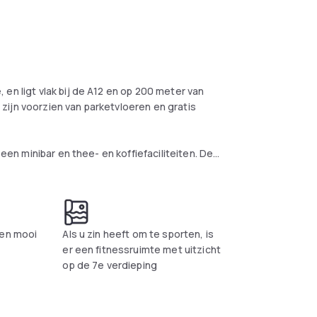
en ligt vlak bij de A12 en op 200 meter van
zijn voorzien van parketvloeren en gratis
 een minibar en thee- en koffiefaciliteiten. De
n een apart bad en douche.
reen-tv, en serveert een ontbijtbuffet, lunch
kketten worden gezorgd. De bar serveert tal
isie.
een mooi
Als u zin heeft om te sporten, is
er een fitnessruimte met uitzicht
vinden zich op minder dan 10 minuten rijden
op de 7e verdieping
rwereld van Madurodam bedraagt 15 km.