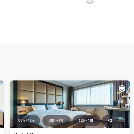
Information
07h - 13h
09h - 17h
12h - 19h
+
2