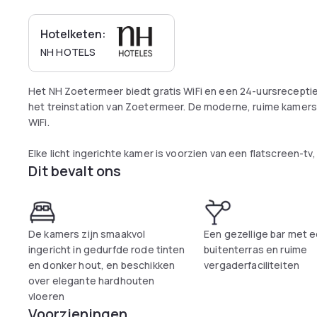
Hotelketen:
NH HOTELS
Het NH Zoetermeer biedt gratis WiFi en een 24-uursreceptie, 
het treinstation van Zoetermeer. De moderne, ruime kamers 
WiFi.
Elke licht ingerichte kamer is voorzien van een flatscreen-tv,
Dit bevalt ons
eigen badkamers zijn voorzien van gratis toiletartikelen, e
De brasserie is ingericht met kamerhoge ramen en een flatsc
en diner. Roomservice is beschikbaar en er kan voor lunchpa
van drankjes en beschikt ook over een pooltafel en een telev
De kamers zijn smaakvol
Een gezellige bar met 
ingericht in gedurfde rode tinten
buitenterras en ruime
De indoorskibaan SnowWorld en de spa van Centre du Lac be
en donker hout, en beschikken
vergaderfaciliteiten
van het NH Zoetermeer Hotel. De afstand naar de miniatuu
over elegante hardhouten
vloeren
Voorzieningen