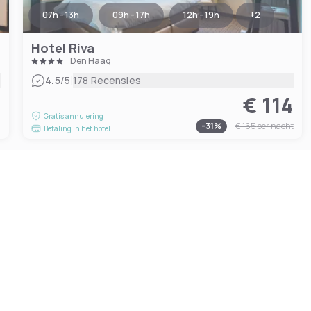
07h - 13h
09h - 17h
12h - 19h
+
2
Hotel Riva
Den Haag
|
4.5
/5
178 Recensies
€ 114
4
Gratis annulering
-
31
%
€ 165
per nacht
Betaling in het hotel