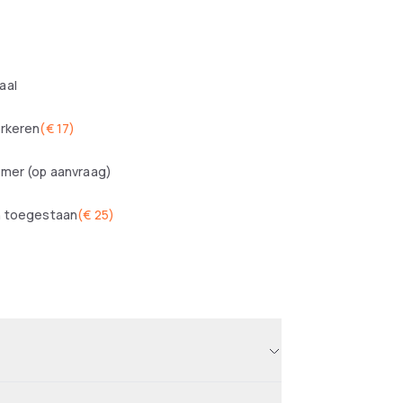
aal
arkeren
(
€ 17
)
amer (op aanvraag)
n toegestaan
(
€ 25
)