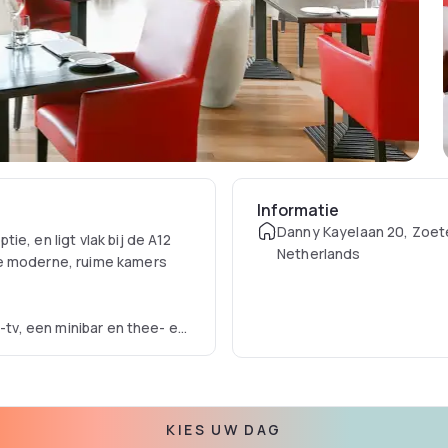
Informatie
Danny Kayelaan 20, Zoet
e, en ligt vlak bij de A12
Netherlands
De moderne, ruime kamers
n-tv, een minibar en thee- en
ratis toiletartikelen, en een
atscreen-tv, en serveert
KIES UW DAG
baar en er kan voor