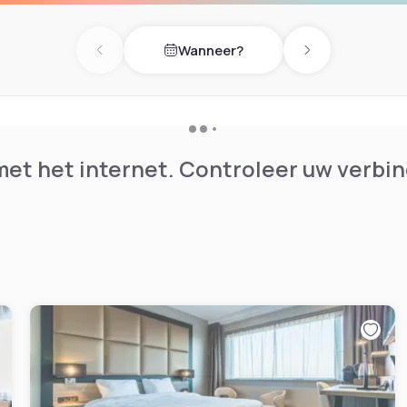
 drankjes en beschikt ook
Wanneer?
Previous day
Next day
c bevinden zich op minder
afstand naar de
et het internet. Controleer uw verbin