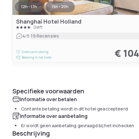
12h - 17h
15h - 20h
Shanghai Hotel Holland
Delft
|
4
/5
19 Recensies
€ 10
Gratis annulering
Betaling in het hotel
Specifieke voorwaarden
Informatie over betalen
Contante betaling wordt in dit hotel geaccepteerd
Informatie over aanbetaling
Er wordt geen aanbetaling gevraagd bij het inchecken
Beschrijving