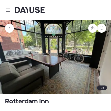
Dayuse
Delen
Wink
1
/
8
Rotterdam Inn