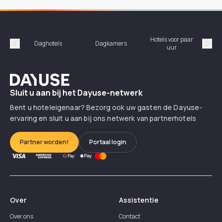
Hotels voor paar
Daghotels
Dagkamers
Ho
uur
Précédent
Suiv
Dayuse
Sluit u aan bij het Dayuse-netwerk
Bent u hoteleigenaar? Bezorg ook uw gasten de Dayuse-
ervaring en sluit u aan bij ons netwerk van partnerhotels
Partner worden!
Portaal login
Over
Assistentie
Over ons
Contact