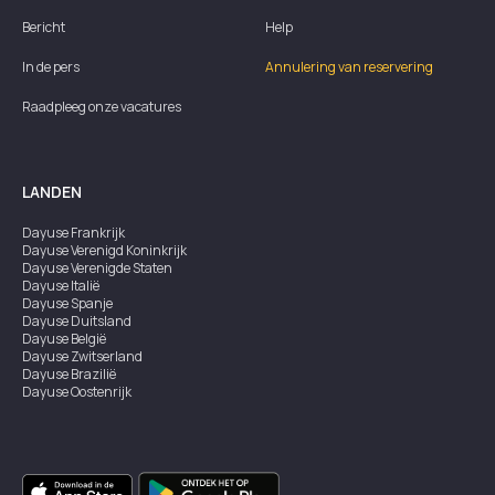
Bericht
Help
In de pers
Annulering van reservering
Raadpleeg onze vacatures
LANDEN
Dayuse
Frankrijk
Dayuse
Verenigd Koninkrijk
Dayuse
Verenigde Staten
Dayuse
Italië
Dayuse
Spanje
Dayuse
Duitsland
Dayuse
België
Dayuse
Zwitserland
Dayuse
Brazilië
Dayuse
Oostenrijk
Dayuse
Australië
Dayuse
Ierland
Dayuse
Hongkong
Dayuse
Canada
Dayuse
Singapore