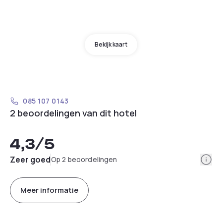
Bekijk kaart
085 107 0143
2 beoordelingen van dit hotel
4,3
/5
Info
Zeer goed
Op 2 beoordelingen
Meer informatie