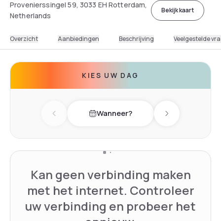
Provenierssingel 59, 3033 EH Rotterdam,
Bekijk kaart
Netherlands
Overzicht
Aanbiedingen
Beschrijving
Veelgestelde vr
KIES UW DAG
Wanneer?
Previous day
Next day
Kan geen verbinding maken
met het internet. Controleer
uw verbinding en probeer het