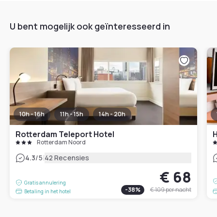
U bent mogelijk ook geïnteresseerd in
10h - 16h
11h - 15h
14h - 20h
Rotterdam Teleport Hotel
H
Rotterdam Noord
|
4.3
/5
42 Recensies
€ 68
Gratis annulering
-
38
%
€ 109
per nacht
Betaling in het hotel