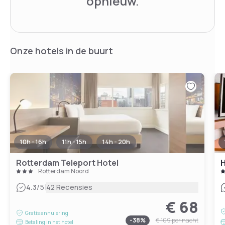
opnieuw.
Onze hotels in de buurt
10h - 16h
11h - 15h
14h - 20h
Rotterdam Teleport Hotel
H
Rotterdam Noord
|
4.3
/5
42 Recensies
€ 68
Gratis annulering
-
38
%
€ 109
per nacht
Betaling in het hotel