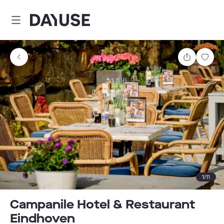
Dayuse
Delen
Wink
1
/
11
Campanile Hotel & Restaurant
Eindhoven