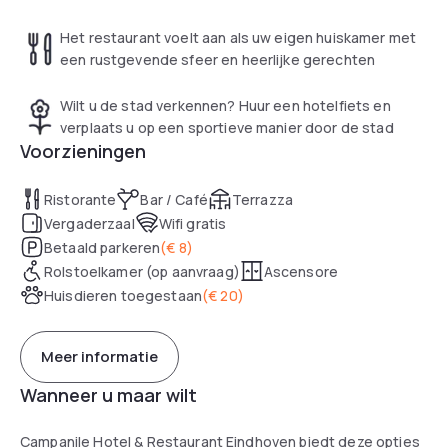
Het restaurant voelt aan als uw eigen huiskamer met
een rustgevende sfeer en heerlijke gerechten
Wilt u de stad verkennen? Huur een hotelfiets en
verplaats u op een sportieve manier door de stad
Voorzieningen
Ristorante
Bar / Café
Terrazza
Vergaderzaal
Wifi gratis
Betaald parkeren
(
€ 8
)
Rolstoelkamer (op aanvraag)
Ascensore
Huisdieren toegestaan
(
€ 20
)
Meer informatie
Wanneer u maar wilt
Campanile Hotel & Restaurant Eindhoven biedt deze opties