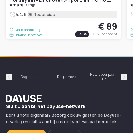
Strijp
|
4.4
/5
26 Recensies
€ 89
Gratis annulering
-
35
%
€ 135
per nacht
Betaling in het hotel
Hotels voor paar
Daghotels
Dagkamers
Ho
uur
Précédent
Suiv
Dayuse
Sluit u aan bij het Dayuse-netwerk
Bent u hoteleigenaar? Bezorg ook uw gasten de Dayuse-
ervaring en sluit u aan bij ons netwerk van partnerhotels