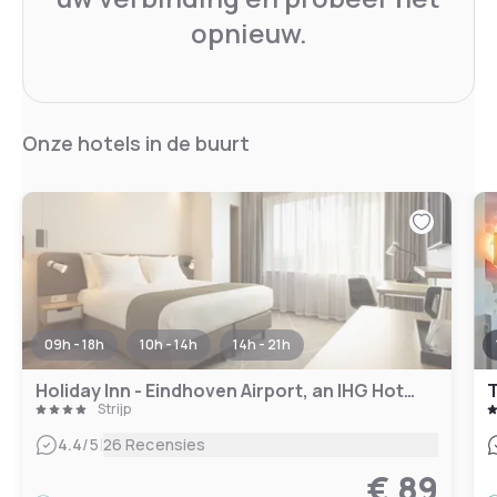
opnieuw.
Onze hotels in de buurt
09h - 18h
10h - 14h
14h - 21h
Holiday Inn - Eindhoven Airport, an IHG Hotel
T
Strijp
|
4.4
/5
26 Recensies
€ 89