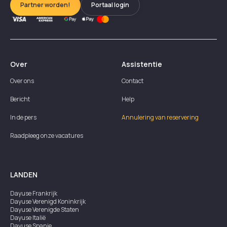
Partner worden!
Portaal login
Over
Assistentie
Over ons
Contact
Bericht
Help
In de pers
Annulering van reservering
Raadpleeg onze vacatures
LANDEN
Dayuse
Frankrijk
Dayuse
Verenigd Koninkrijk
Dayuse
Verenigde Staten
Dayuse
Italië
Dayuse
Spanje