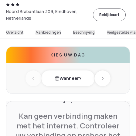
Noord Brabantlaan 309, Eindhoven,
Bekijk kaart
Netherlands
Overzicht
Aanbiedingen
Beschrijving
Veelgestelde vr
KIES UW DAG
Wanneer?
Previous day
Next day
Kan geen verbinding maken
met het internet. Controleer
uw verbinding en probeer het