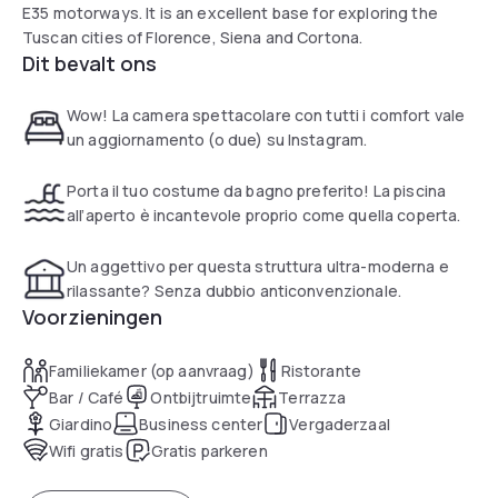
E35 motorways. It is an excellent base for exploring the
Tuscan cities of Florence, Siena and Cortona.
Dit bevalt ons
Wow! La camera spettacolare con tutti i comfort vale
un aggiornamento (o due) su Instagram.
Porta il tuo costume da bagno preferito! La piscina
all’aperto è incantevole proprio come quella coperta.
Un aggettivo per questa struttura ultra-moderna e
rilassante? Senza dubbio anticonvenzionale.
Voorzieningen
Familiekamer (op aanvraag)
Ristorante
Bar / Café
Ontbijtruimte
Terrazza
Giardino
Business center
Vergaderzaal
Wifi gratis
Gratis parkeren