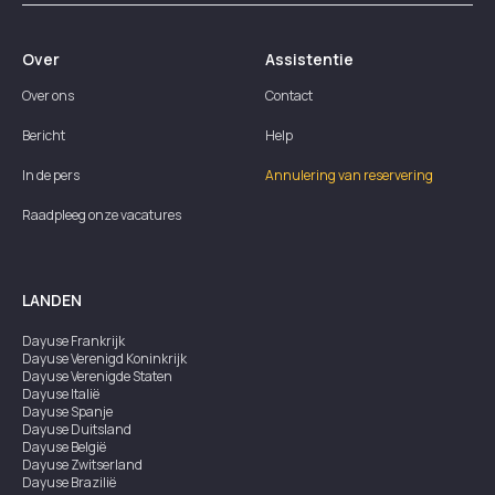
Over
Assistentie
Over ons
Contact
Bericht
Help
In de pers
Annulering van reservering
Raadpleeg onze vacatures
LANDEN
Dayuse
Frankrijk
Dayuse
Verenigd Koninkrijk
Dayuse
Verenigde Staten
Dayuse
Italië
Dayuse
Spanje
Dayuse
Duitsland
Dayuse
België
Dayuse
Zwitserland
Dayuse
Brazilië