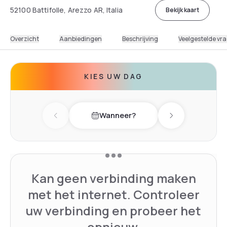
52100 Battifolle, Arezzo AR, Italia
Bekijk kaart
Overzicht
Aanbiedingen
Beschrijving
Veelgestelde vr
KIES UW DAG
Wanneer?
Previous day
Next day
Kan geen verbinding maken
met het internet. Controleer
uw verbinding en probeer het
opnieuw.