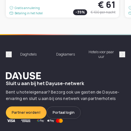
€ 61
Gratis annulering
-
39
%
€ 100
per nacht
Betaling in het hotel
Hotels voor paar
Daghotels
Dagkamers
Ho
uur
Précédent
Suiv
Dayuse
Sluit u aan bij het Dayuse-netwerk
Bent u hoteleigenaar? Bezorg ook uw gasten de Dayuse-
ervaring en sluit u aan bij ons netwerk van partnerhotels
Partner worden!
Portaal login