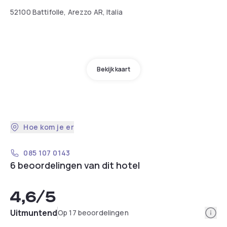
52100 Battifolle, Arezzo AR, Italia
Bekijk kaart
Hoe kom je er
085 107 0143
6 beoordelingen van dit hotel
4,6
/5
Info
Uitmuntend
Op 17 beoordelingen