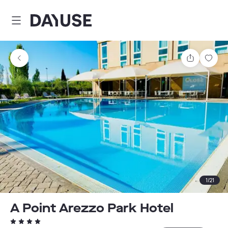
Dayuse
Delen
Wink
1
/
21
A Point Arezzo Park Hotel