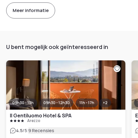
Meer informatie
U bent mogelijk ook geïnteresseerd in
09h30 - 13h
09h30 - 12h30
11h - 17h
+
2
Il Gentiluomo Hotel & SPA
Arezzo
|
4.5
/5
9 Recensies