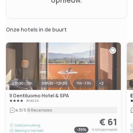
Onze hotels in de buurt
09h30 - 13h
09h30 - 12h30
11h - 17h
+
2
Il Gentiluomo Hotel & SPA
Arezzo
|
4.5
/5
9 Recensies
€ 61
Gratis annulering
-
39
%
€ 100
per nacht
Betaling in het hotel