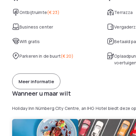
Ontbijtruimte
(
€ 23
)
Terrazza
Business center
Vergaderz
Wifi gratis
Betaald p
Parkeren in de buurt
(
€ 20
)
Oplaadpunt
voertuige
Meer informatie
Wanneer u maar wilt
Holiday Inn Nürnberg City Centre, an IHG Hotel biedt deze o