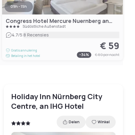
09h - 15h
Congress Hotel Mercure Nuernberg an der Messe
Südöstliche Außenstadt
|
4.7
/5
8 Recensies
€ 59
Gratis annulering
-
34
%
€ 89
per nacht
Betaling in het hotel
Holiday Inn Nürnberg City
Centre, an IHG Hotel
Delen
Winkel