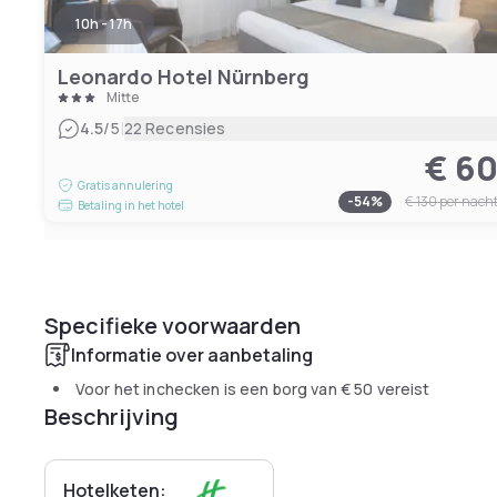
10h - 17h
Leonardo Hotel Nürnberg
Mitte
|
4.5
/5
22 Recensies
€ 6
Gratis annulering
-
54
%
€ 130
per nach
Betaling in het hotel
Specifieke voorwaarden
Informatie over aanbetaling
Voor het inchecken is een borg van
€ 50
vereist
Beschrijving
Hotelketen: