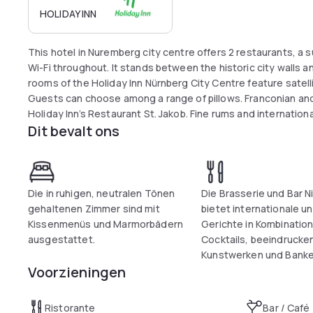
HOLIDAY INN
This hotel in Nuremberg city centre offers 2 restaurants, a 
Wi-Fi throughout. It stands between the historic city walls
rooms of the Holiday Inn Nürnberg City Centre feature satelli
Guests can choose among a range of pillows. Franconian and i
Holiday Inn’s Restaurant St. Jakob. Fine rums and internatio
Dit bevalt ons
NitriBizz bar and brasserie. Weißer Turm Underground Statio
Holiday Inn. Direct trains run to the Messe Nürnberg Exhibiti
Die in ruhigen, neutralen Tönen
Die Brasserie und Bar Ni
gehaltenen Zimmer sind mit
bietet internationale un
Kissenmenüs und Marmorbädern
Gerichte in Kombination
ausgestattet.
Cocktails, beeindruck
Kunstwerken und Banke
Voorzieningen
Ristorante
Bar / Café