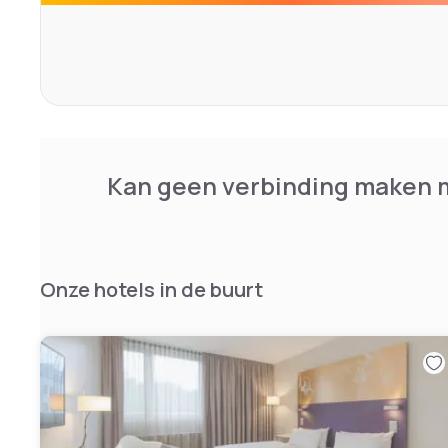
Regional and international dishes are served in the hote
relax outside in the beer garden.
Kan geen verbinding maken m
Onze hotels in de buurt