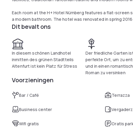
Each room at the H+ Hotel Nürnberg features a flat-screen sat
a modern bathroom. The hotel was renovated in spring 2016
Dit bevalt ons
The H+ Hotel’s spa area features a sauna and an infra-red ca
walks and an invigorating morning jog.
Regional and international dishes are served in the hotel res
In diesem schönen Landhotel
Der friedliche Garten is
beer garden.
inmitten des grünen Stadtteils
perfekte Ort, um zu en
Altenfurt ist kein Platz für Stress
und in einen romantisc
Roman zu versinken
Voorzieningen
Bar / Café
Terrazza
Business center
Vergaderz
Wifi gratis
Gratis par