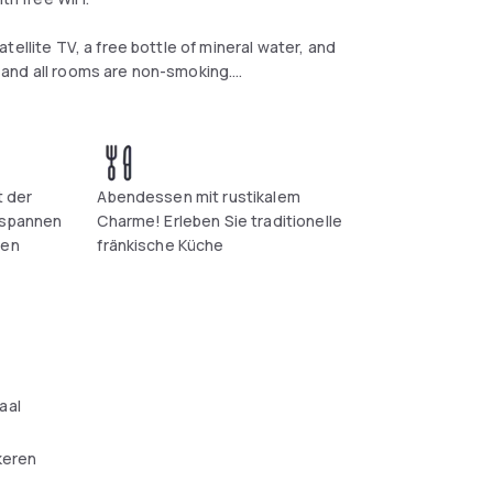
ellite TV, a free bottle of mineral water, and
 and all rooms are non-smoking.
bin. The surrounding woodland is perfect for
taurant. Guests can also relax outside in the
t der
Abendessen mit rustikalem
tspannen
Charme! Erleben Sie traditionelle
hen
fränkische Küche
aal
keren