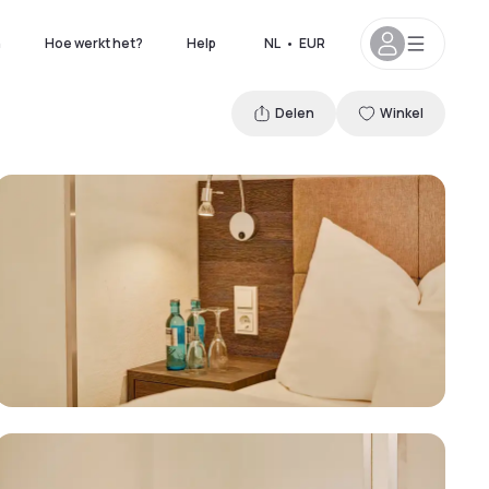
n
Hoe werkt het?
Help
NL
•
EUR
Delen
Winkel