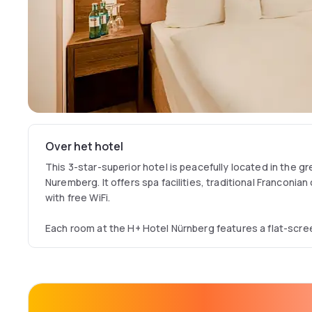
Over het hotel
This 3-star-superior hotel is peacefully located in the gre
Nuremberg. It offers spa facilities, traditional Franconi
with free WiFi.
Each room at the H+ Hotel Nürnberg features a flat-screen
of mineral water, and a modern bathroom. The hotel was 
and all rooms are non-smoking.
The H+ Hotel’s spa area features a sauna and an infra-re
woodland is perfect for walks and an invigorating mornin