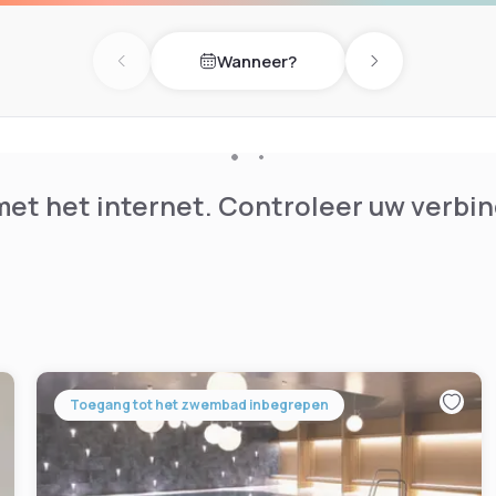
l restaurant. Guests can also
Wanneer?
Previous day
Next day
et het internet. Controleer uw verbin
Toegang tot het zwembad inbegrepen