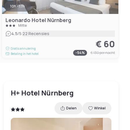
10h - 17h
Leonardo Hotel Nürnberg
Mitte
|
4.5
/5
22 Recensies
€ 60
Gratis annulering
-
54
%
€ 130
per nacht
Betaling in het hotel
H+ Hotel Nürnberg
Delen
Winkel