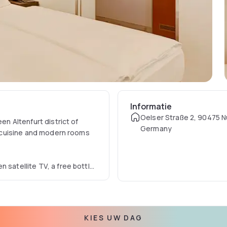
Informatie
Oelser Straße 2, 90475 N
en Altenfurt district of
Germany
an cuisine and modern rooms
 satellite TV, a free bottle
renovated in spring 2016
d cabin. The surrounding
KIES UW DAG
g jog.