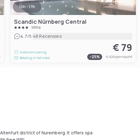
10h - 17h
Scandic Nürnberg Central
Mitte
|
4.7
/5
48 Recensies
9
€ 79
Gratis annulering
t
-
25
%
€ 105
per nacht
Betaling in het hotel
Altenfurt district of Nuremberg. It offers spa
th free WiFi.