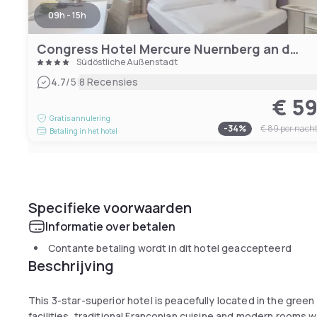
09h - 15h
Congress Hotel Mercure Nuernberg an der Messe
Südöstliche Außenstadt
|
4.7
/5
8 Recensies
€ 5
Gratis annulering
-
34
%
€ 89
per nach
Betaling in het hotel
Specifieke voorwaarden
Informatie over betalen
Contante betaling wordt in dit hotel geaccepteerd
Beschrijving
This 3-star-superior hotel is peacefully located in the green 
facilities, traditional Franconian cuisine and modern rooms wi