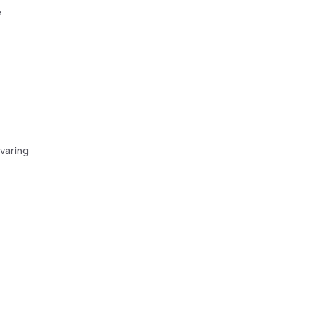
e
varing