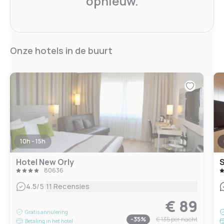
opnieuw.
Onze hotels in de buurt
10h - 15h
Hotel New Orly
80636
|
4.5
/5
11 Recensies
€ 89
Gratis annulering
-
35
%
€ 135
per nacht
Betaling in het hotel