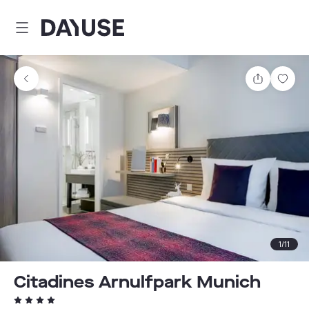
Dayuse
Delen
Wink
1
/
11
Citadines Arnulfpark Munich