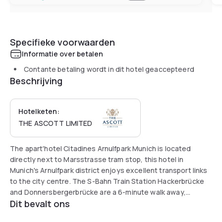
Specifieke voorwaarden
Informatie over betalen
Contante betaling wordt in dit hotel geaccepteerd
Beschrijving
Hotelketen:
THE ASCOTT LIMITED
The apart'hotel Citadines Arnulfpark Munich is located
directly next to Marsstrasse tram stop, this hotel in
Munich's Arnulfpark district enjoys excellent transport links
to the city centre. The S-Bahn Train Station Hackerbrücke
and Donnersbergerbrücke are a 6-minute walk away,
Dit bevalt ons
providing connections to Munich Central Station and
Munich’s Old Town in just 4 minutes.