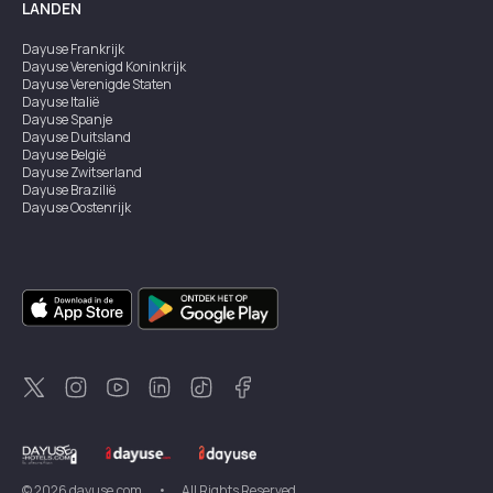
LANDEN
Dayuse
Frankrijk
Dayuse
Verenigd Koninkrijk
Dayuse
Verenigde Staten
Dayuse
Italië
Dayuse
Spanje
Dayuse
Duitsland
Dayuse
België
Dayuse
Zwitserland
Dayuse
Brazilië
Dayuse
Oostenrijk
Dayuse
Australië
Dayuse
Ierland
Dayuse
Hongkong
Dayuse
Canada
Dayuse
Singapore
Dayuse
Zweden
Dayuse
Thailand
Dayuse
Portugal
Dayuse
Korea
Dayuse
Nieuw-Zeeland
Dayuse
Turkiye
©
2026
dayuse.com
•
All Rights Reserved