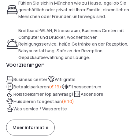
Fühlen Sie sich in München wie zu Hause, egal ob Sie
All air-conditioned studios and apartments are equipped
geschäftlich oder privat mit Ihrer Familie, einem lieben
with complimentary highspeed WiFi, a flat-screen TV, a safe
Menschen oder Freunden unterwegs sind.
box, and an electric kettle. The kitchen is separated and
supplied with hobs, a microwave, a refrigerator and a
Breitband-WLAN, Fitnessraum, Business Center mit
dishwasher. All bathrooms have a bath.
Computer und Drucker, wöchentlicher
Reinigungsservice, heiße Getränke an der Rezeption,
The serviced apartment offers a breakfast room, and a
Babyausstattung, Safe an der Rezeption,
business corner. There is a fitness centre on site.
Gepäckaufbewahrung und Lounge.
Reception is available 24/7. Optional services: laundry and
Voorzieningen
dry-cleaning services, ironing and babysitting. Private
parking upon availability (reservation recommended),
Business center
Wifi gratis
charges will apply.
Betaald parkeren
(
€ 19
)
Fitnesscentrum
Rolstoelkamer (op aanvraag)
Ascensore
Huisdieren toegestaan
(
€ 10
)
Was service / Wasserette
Meer informatie