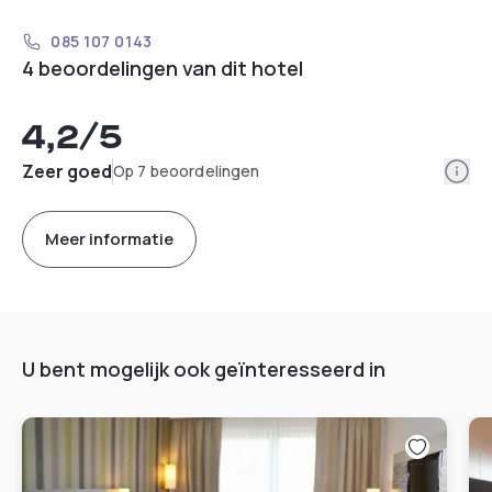
085 107 0143
4 beoordelingen van dit hotel
4,2
/5
Info
Zeer goed
Op 7 beoordelingen
Meer informatie
U bent mogelijk ook geïnteresseerd in