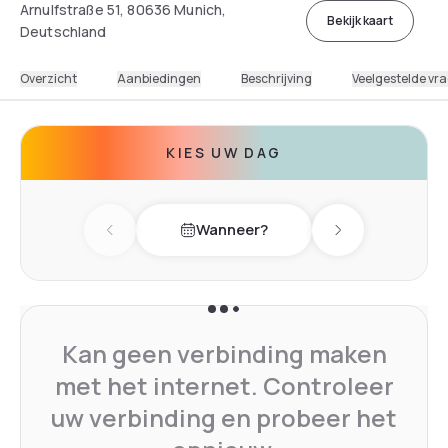
Arnulfstraße 51, 80636 Munich,
Bekijk kaart
Deutschland
Overzicht
Aanbiedingen
Beschrijving
Veelgestelde vr
KIES UW DAG
Wanneer?
Previous day
Next day
Kan geen verbinding maken
met het internet. Controleer
uw verbinding en probeer het