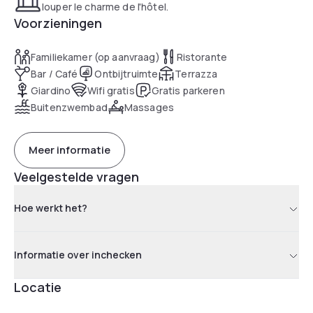
louper le charme de l'hôtel.
Voorzieningen
Familiekamer (op aanvraag)
Ristorante
Bar / Café
Ontbijtruimte
Terrazza
Giardino
Wifi gratis
Gratis parkeren
Buitenzwembad
Massages
Meer informatie
Veelgestelde vragen
Hoe werkt het?
Informatie over inchecken
Locatie