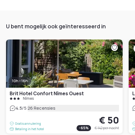
U bent mogelijk ook geïnteresseerd in
10h - 16h
Brit Hotel Confort Nîmes Ouest
L
Nîmes
|
4.5
/5
26 Recensies
€ 50
Gratis annulering
-
65
%
€ 142
per nacht
Betaling in het hotel