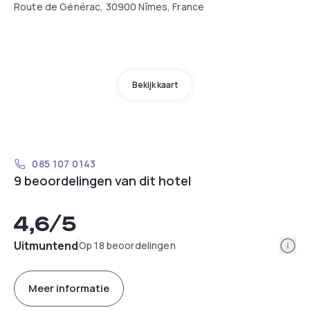
Route de Générac, 30900 Nîmes, France
Bekijk kaart
085 107 0143
9 beoordelingen van dit hotel
4,6
/5
Info
Uitmuntend
Op 18 beoordelingen
Meer informatie