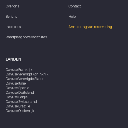
Over ons
Contact
Bericht
Help
In de pers
Annulering van reservering
Raadpleeg onze vacatures
LANDEN
Dayuse
Frankrijk
Dayuse
Verenigd Koninkrijk
Dayuse
Verenigde Staten
Dayuse
Italië
Dayuse
Spanje
Dayuse
Duitsland
Dayuse
België
Dayuse
Zwitserland
Dayuse
Brazilië
Dayuse
Oostenrijk
Dayuse
Australië
Dayuse
Ierland
Dayuse
Hongkong