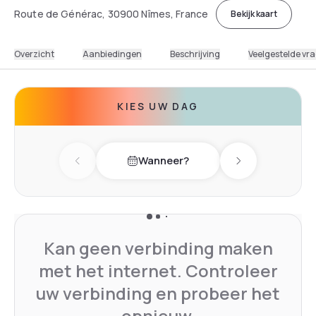
Route de Générac, 30900 Nîmes, France
Bekijk kaart
Overzicht
Aanbiedingen
Beschrijving
Veelgestelde vr
KIES UW DAG
Wanneer?
Previous day
Next day
Kan geen verbinding maken
met het internet. Controleer
uw verbinding en probeer het
opnieuw.