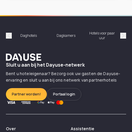
Hotels voor paar
Daghotels
Dagkamers
Ho
uur
Précédent
Suiv
Dayuse
Sluit u aan bij het Dayuse-netwerk
Bent u hoteleigenaar? Bezorg ook uw gasten de Dayuse-
ervaring en sluit u aan bij ons netwerk van partnerhotels
Partner worden!
Portaal login
Over
Assistentie