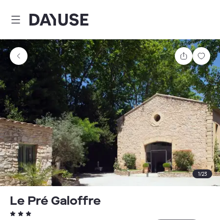
Dayuse
Delen
Wink
1
/
23
Le Pré Galoffre