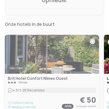
Onze hotels in de buurt
10h - 16h
Brit Hotel Confort Nîmes Ouest
L
Nîmes
|
4.5
/5
26 Recensies
€ 50
Gratis annulering
-
65
%
€ 142
per nacht
Betaling in het hotel