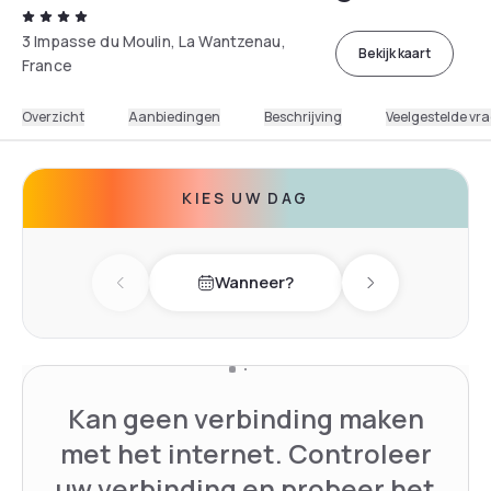
3 Impasse du Moulin, La Wantzenau,
Bekijk kaart
France
Overzicht
Aanbiedingen
Beschrijving
Veelgestelde vr
KIES UW DAG
Wanneer?
Previous day
Next day
Kan geen verbinding maken
met het internet. Controleer
uw verbinding en probeer het