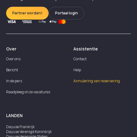
Partner worden!
Portaal login
Over
Assistentie
Over ons
Contact
Bericht
Help
In de pers
Annulering van reservering
Raadpleeg onze vacatures
LANDEN
Dayuse
Frankrijk
Dayuse
Verenigd Koninkrijk
Dayuse
Verenigde Staten