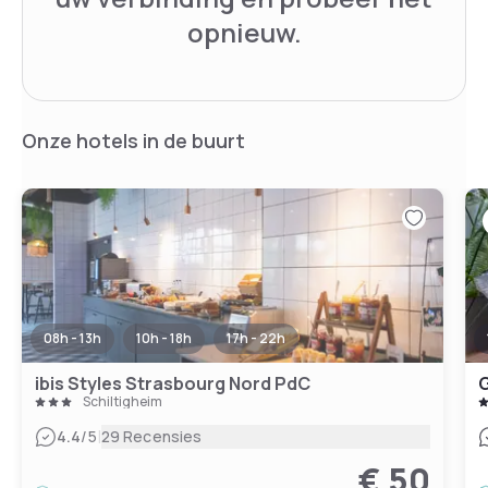
opnieuw.
Onze hotels in de buurt
08h - 13h
10h - 18h
17h - 22h
ibis Styles Strasbourg Nord PdC
G
Schiltigheim
|
4.4
/5
29 Recensies
€ 50