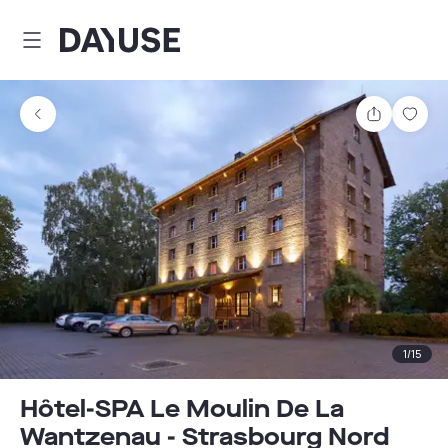
Dayuse
Delen
Wink
1
/
15
Hôtel-SPA Le Moulin De La
Wantzenau - Strasbourg Nord