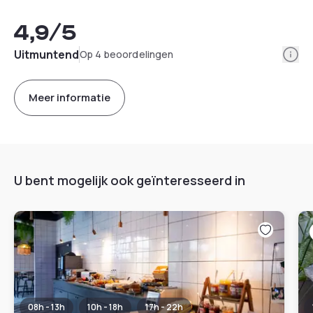
4,9
/5
Info
Uitmuntend
Op 4 beoordelingen
Meer informatie
U bent mogelijk ook geïnteresseerd in
08h - 13h
10h - 18h
17h - 22h