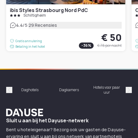
ibis Styles Strasbourg Nord PdC
G
Schiltigheim
|
4.4
/5
29 Recensies
€ 50
Gratis annulering
-
36
%
€ 78
per nacht
Betaling in het hotel
Hotels voor paar
Daghotels
Dagkamers
Ho
uur
Précédent
Suiv
Dayuse
Sluit u aan bij het Dayuse-netwerk
Bent u hoteleigenaar? Bezorg ook uw gasten de Dayuse-
ervaring en sluit u aan bij ons netwerk van partnerhotels