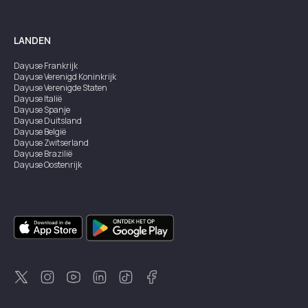
LANDEN
Dayuse
Frankrijk
Dayuse
Verenigd Koninkrijk
Dayuse
Verenigde Staten
Dayuse
Italië
Dayuse
Spanje
Dayuse
Duitsland
Dayuse
België
Dayuse
Zwitserland
Dayuse
Brazilië
Dayuse
Oostenrijk
Dayuse
Australië
Dayuse
Ierland
Dayuse
Hongkong
Dayuse
Canada
Dayuse
Singapore
Dayuse
Zweden
Dayuse
Thailand
Dayuse
Portugal
Dayuse
Korea
Dayuse
Nieuw-Zeeland
Dayuse
Turkiye