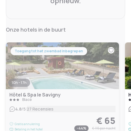
opnieuw.
Onze hotels in de buurt
Toegang tot het zwembad inbegrepen
10h - 17h
Hôtel & Spa le Savigny
H
Blacé
|
4.8
/5
27 Recensies
€ 65
Gratis annulering
-
44
%
€ 115
per nacht
Betaling in het hotel