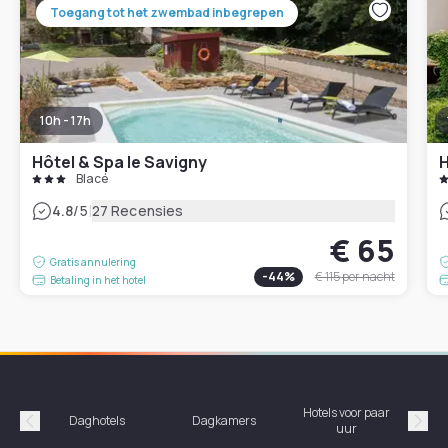
Toegang tot het zwembad inbegrepen
10h - 17h
Hôtel & Spa le Savigny
H
Blacé
|
4.8
/5
27 Recensies
€ 65
Gratis annulering
-
44
%
€ 115
per nacht
Betaling in het hotel
Hotels voor paar
Daghotels
Dagkamers
Ho
uur
Précédent
Suiv