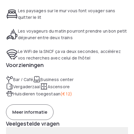
(3.1 miles (5 km) away) or the many cultural events on offer.
42 rooms, private car park.
Les paysages sur le mur vous font voyager sans
quitter le lit
Les voyageurs du matin pourront prendre un bon petit
déjeuner entre deux trains
Le WiFi de la SNCF ça va deux secondes, accélérez
vos recherches avec celui de l’hôtel
Voorzieningen
Bar / Café
Business center
Vergaderzaal
Ascensore
Huisdieren toegestaan
(
€ 12
)
Meer informatie
Veelgestelde vragen