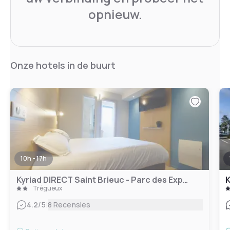
opnieuw.
Onze hotels in de buurt
10h - 17h
Kyriad DIRECT Saint Brieuc - Parc des Expositions
K
Trégueux
|
4.2
/5
8 Recensies