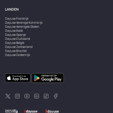
LANDEN
Dayuse
Frankrijk
Dayuse
Verenigd Koninkrijk
Dayuse
Verenigde Staten
Dayuse
Italië
Dayuse
Spanje
Dayuse
Duitsland
Dayuse
België
Dayuse
Zwitserland
Dayuse
Brazilië
Dayuse
Oostenrijk
Dayuse
Australië
Dayuse
Ierland
Dayuse
Hongkong
Dayuse
Canada
Dayuse
Singapore
Dayuse
Zweden
Dayuse
Thailand
Dayuse
Portugal
Dayuse
Korea
Dayuse
Nieuw-Zeeland
Dayuse
Turkiye