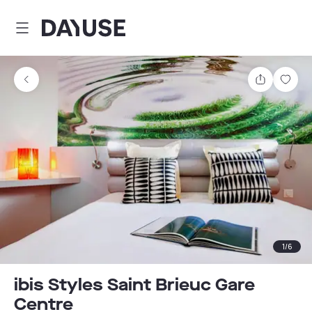
Dayuse
Delen
Wink
1
/
6
ibis Styles Saint Brieuc Gare
Centre