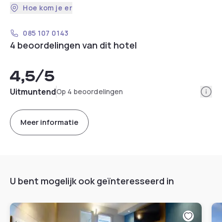
Hoe kom je er
085 107 0143
4 beoordelingen van dit hotel
4,5
/5
Info
Uitmuntend
Op 4 beoordelingen
Meer informatie
U bent mogelijk ook geïnteresseerd in