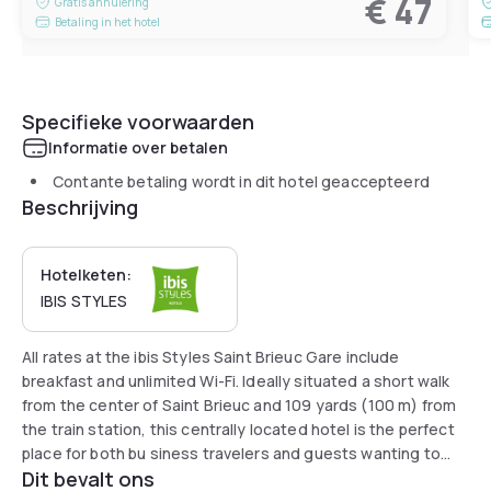
€ 47
Gratis annulering
Betaling in het hotel
Specifieke voorwaarden
Informatie over betalen
Contante betaling wordt in dit hotel geaccepteerd
Beschrijving
Hotelketen:
IBIS STYLES
All rates at the ibis Styles Saint Brieuc Gare include
breakfast and unlimited Wi-Fi. Ideally situated a short walk
from the center of Saint Brieuc and 109 yards (100 m) from
the train station, this centrally located hotel is the perfect
place for both bu siness travelers and guests wanting to
Dit bevalt ons
discover the historic center, the port of Légué, the coast