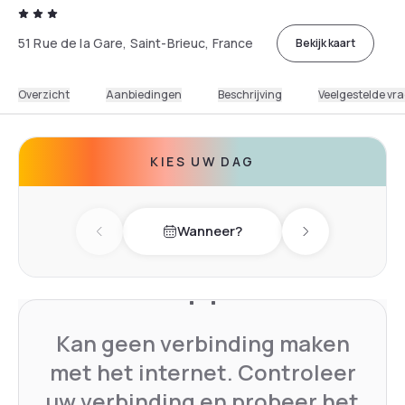
51 Rue de la Gare, Saint-Brieuc, France
Bekijk kaart
Overzicht
Aanbiedingen
Beschrijving
Veelgestelde vr
KIES UW DAG
Wanneer?
Previous day
Next day
Kan geen verbinding maken
met het internet. Controleer
uw verbinding en probeer het