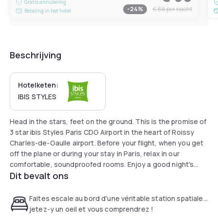
Gratis annulering
-
24
%
€ 88
per nacht
Betaling in het hotel
Beschrijving
Hotelketen:
IBIS STYLES
Head in the stars, feet on the ground. This is the promise of
3 star ibis Styles Paris CDG Airport in the heart of Roissy
Charles-de-Gaulle airport. Before your flight, when you get
off the plane or during your stay in Paris, relax in our
comfortable, soundproofed rooms. Enjoy a good night's
Dit bevalt ons
sleep in our family rooms with space-themed decor. 5
minutes from Roissy Terminal 3 for a trip without turbulence.
Faites escale au bord d'une véritable station spatiale...
jetez-y un oeil et vous comprendrez !