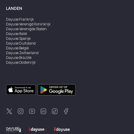
LANDEN
Dayuse
Frankrijk
Dayuse
Verenigd Koninkrijk
Dayuse
Verenigde Staten
Dayuse
Italië
Dayuse
Spanje
Dayuse
Duitsland
Dayuse
België
Dayuse
Zwitserland
Dayuse
Brazilië
Dayuse
Oostenrijk
Dayuse
Australië
Dayuse
Ierland
Dayuse
Hongkong
Dayuse
Canada
Dayuse
Singapore
Dayuse
Zweden
Dayuse
Thailand
Dayuse
Portugal
Dayuse
Korea
Dayuse
Nieuw-Zeeland
Dayuse
Turkiye