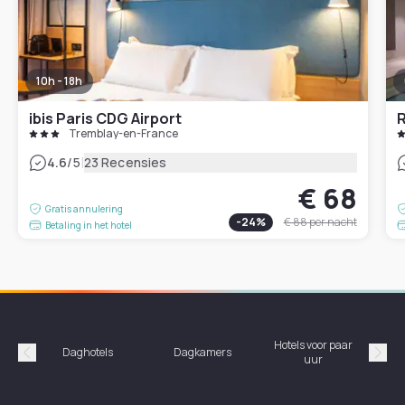
10h - 18h
ibis Paris CDG Airport
R
Tremblay-en-France
|
4.6
/5
23 Recensies
€ 68
Gratis annulering
-
24
%
€ 88
per nacht
Betaling in het hotel
Hotels voor paar
Daghotels
Dagkamers
Ho
uur
Précédent
Suiv