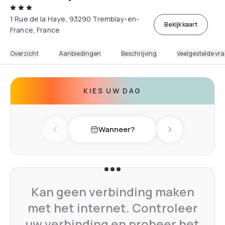
1 Rue de la Haye, 93290 Tremblay-en-
Bekijk kaart
France, France
Overzicht
Aanbiedingen
Beschrijving
Veelgestelde vr
KIES UW DAG
Wanneer?
Previous day
Next day
Kan geen verbinding maken
met het internet. Controleer
uw verbinding en probeer het