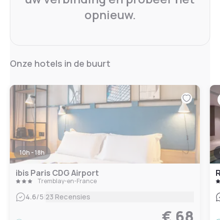
opnieuw.
Onze hotels in de buurt
10h - 18h
ibis Paris CDG Airport
R
Tremblay-en-France
|
4.6
/5
23 Recensies
€ 68