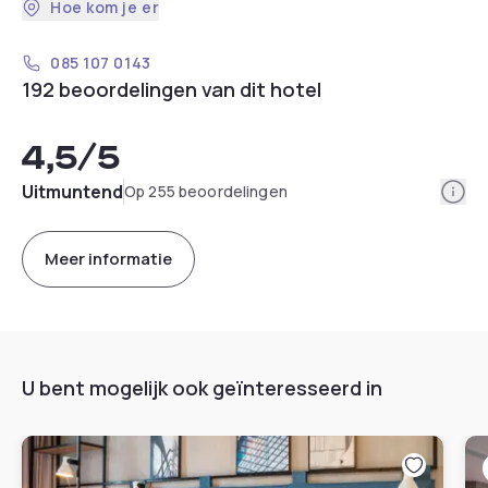
Hoe kom je er
085 107 0143
192 beoordelingen van dit hotel
4,5
/5
Info
Uitmuntend
Op 255 beoordelingen
Meer informatie
U bent mogelijk ook geïnteresseerd in