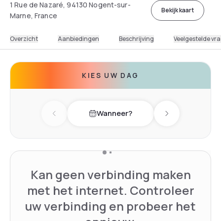
1 Rue de Nazaré, 94130 Nogent-sur-
Bekijk kaart
Marne, France
Overzicht
Aanbiedingen
Beschrijving
Veelgestelde vr
KIES UW DAG
Wanneer?
Previous day
Next day
Kan geen verbinding maken
met het internet. Controleer
uw verbinding en probeer het