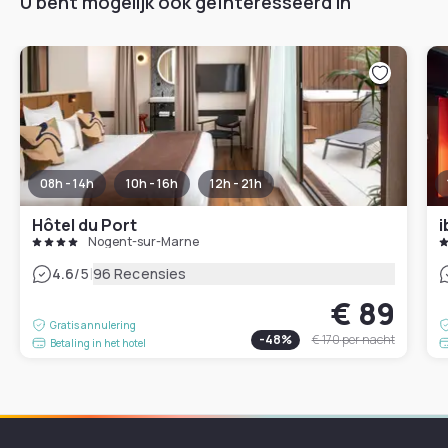
U bent mogelijk ook geïnteresseerd in
08h - 14h
10h - 16h
12h - 21h
Hôtel du Port
i
Nogent-sur-Marne
|
4.6
/5
96 Recensies
€ 89
Gratis annulering
-
48
%
€ 170
per nacht
Betaling in het hotel