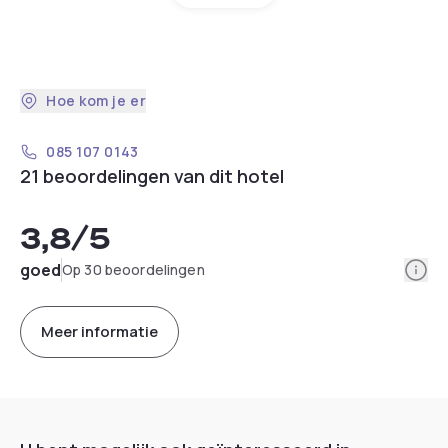
Hoe kom je er
085 107 0143
21 beoordelingen van dit hotel
3,8
/5
Info
goed
Op 30 beoordelingen
Meer informatie