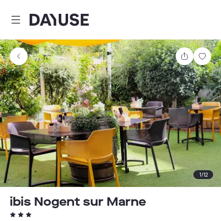
Dayuse
Delen
Wink
1
/
12
ibis Nogent sur Marne