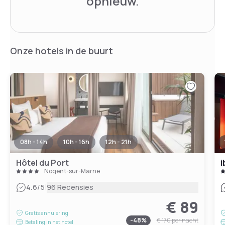
opnieuw.
Onze hotels in de buurt
08h - 14h
10h - 16h
12h - 21h
Hôtel du Port
i
Nogent-sur-Marne
|
4.6
/5
96 Recensies
€ 89
Gratis annulering
-
48
%
€ 170
per nacht
Betaling in het hotel