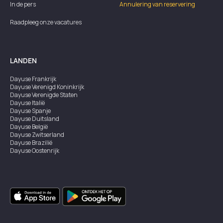
In de pers
Annulering van reservering
Raadpleeg onze vacatures
LANDEN
Dayuse
Frankrijk
Dayuse
Verenigd Koninkrijk
Dayuse
Verenigde Staten
Dayuse
Italië
Dayuse
Spanje
Dayuse
Duitsland
Dayuse
België
Dayuse
Zwitserland
Dayuse
Brazilië
Dayuse
Oostenrijk
Dayuse
Australië
Dayuse
Ierland
Dayuse
Hongkong
Dayuse
Canada
Dayuse
Singapore
Dayuse
Zweden
Dayuse
Thailand
Dayuse
Portugal
Dayuse
Korea