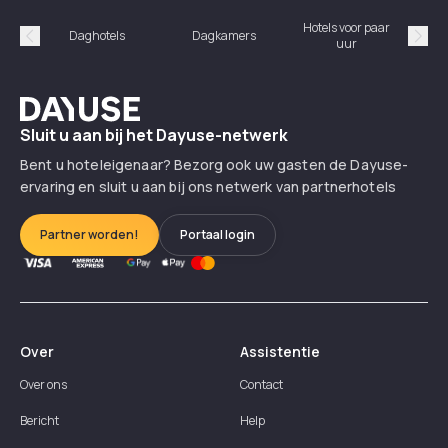
Hotels voor paar
Daghotels
Dagkamers
Ho
uur
Précédent
Suiv
Dayuse
Sluit u aan bij het Dayuse-netwerk
Bent u hoteleigenaar? Bezorg ook uw gasten de Dayuse-
ervaring en sluit u aan bij ons netwerk van partnerhotels
Partner worden!
Portaal login
Over
Assistentie
Over ons
Contact
Bericht
Help