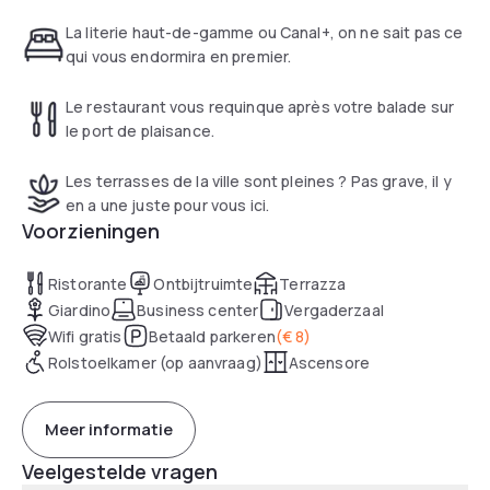
La literie haut-de-gamme ou Canal+, on ne sait pas ce
qui vous endormira en premier.
Le restaurant vous requinque après votre balade sur
le port de plaisance.
Les terrasses de la ville sont pleines ? Pas grave, il y
en a une juste pour vous ici.
Voorzieningen
Ristorante
Ontbijtruimte
Terrazza
Giardino
Business center
Vergaderzaal
Wifi gratis
Betaald parkeren
(
€ 8
)
Rolstoelkamer (op aanvraag)
Ascensore
Meer informatie
Veelgestelde vragen