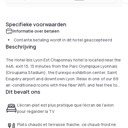
Specifieke voorwaarden
Informatie over betalen
Contante betaling wordt in dit hotel geaccepteerd
Beschrijving
The Hotel ibis Lyon Est Chaponnay hotel is located near the
A46, exit 15, 15 minutes from the Parc Olympique Lyonnais
(Groupama Stadium), the Eurexpo exhibition center, Saint
Exupéry airport and downtown Lyon. Relax in one of our 69
air-conditioned rooms with free fiber WIFI, and feel free to
Dit bevalt ons
use the Business Corner, 24 hr bar, and restaurant with
terrace. Large free car park also available.
L’écran-plat est plus pratique que l’écran de l’avion
pour regarder la TV
Plats chauds et terrasse fraiche, ce chaud-froid ne