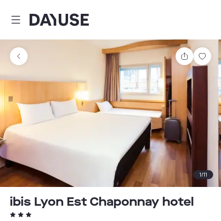
Dayuse
Delen
Wink
1
/
11
ibis Lyon Est Chaponnay hotel