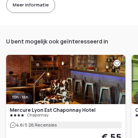
Meer informatie
U bent mogelijk ook geïnteresseerd in
10h - 16h
Mercure Lyon Est Chaponnay Hotel
C
Chaponnay
|
4.6
/5
26 Recensies
€ 55