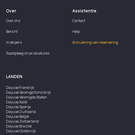
Over
Assistentie
Over ons
Contact
Bericht
Help
In de pers
Annulering van reservering
Raadpleeg onze vacatures
LANDEN
Dayuse
Frankrijk
Dayuse
Verenigd Koninkrijk
Dayuse
Verenigde Staten
Dayuse
Italië
Dayuse
Spanje
Dayuse
Duitsland
Dayuse
België
Dayuse
Zwitserland
Dayuse
Brazilië
Dayuse
Oostenrijk