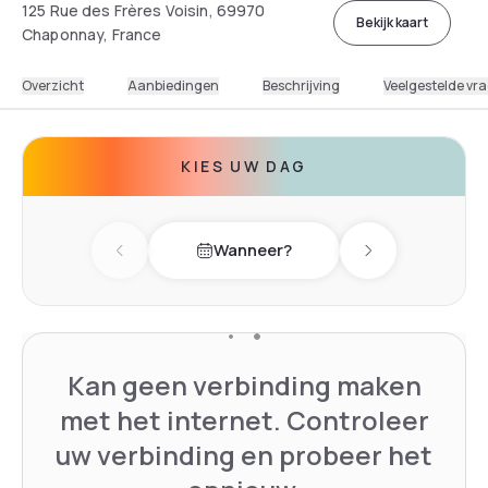
125 Rue des Frères Voisin, 69970
Bekijk kaart
Chaponnay, France
Overzicht
Aanbiedingen
Beschrijving
Veelgestelde vr
KIES UW DAG
Wanneer?
Previous day
Next day
Kan geen verbinding maken
met het internet. Controleer
uw verbinding en probeer het