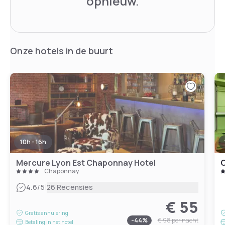
opnieuw.
Onze hotels in de buurt
10h - 16h
Mercure Lyon Est Chaponnay Hotel
C
Chaponnay
|
4.6
/5
26 Recensies
€ 55
Gratis annulering
-
44
%
€ 98
per nacht
Betaling in het hotel