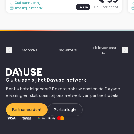
Gratis annulering
-
44
%
€ 98
per nacht
Betaling in het hotel
Hotels voor paar
Daghotels
Dagkamers
Ho
uur
Précédent
Suiv
Dayuse
Sluit u aan bij het Dayuse-netwerk
Bent u hoteleigenaar? Bezorg ook uw gasten de Dayuse-
ervaring en sluit u aan bij ons netwerk van partnerhotels
Partner worden!
Portaal login