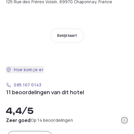
125 Rue des Frères Voisin, 69970 Chaponnay, France
Bekijk kaart
Hoe kom je er
085 107 0143
11 beoordelingen van dit hotel
4,4
/5
Info
Zeer goed
Op 14 beoordelingen