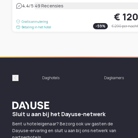
|
4.4
/5
49 Recensies
€ 12
Gratis annulering
-
59
%
€ 290
per nach
Betaling in het hotel
Daghotels
Dagkamers
Précédent
Dayuse
Sluit u aan bij het Dayuse-netwerk
Bent u hoteleigenaar? Bezorg ook uw gasten de
Dayuse-ervaring en sluit u aan bij ons netwerk van
partnerhotels