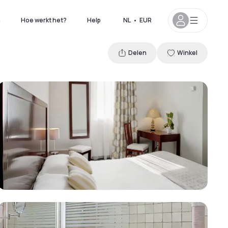
n
Hoe werkt het?
Help
NL
•
EUR
Delen
Winkel