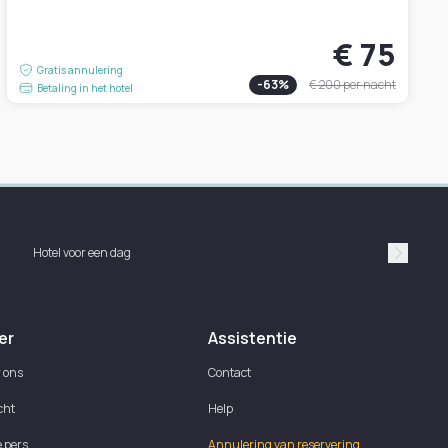
€ 75
Gratis annulering
-
63
%
€ 200
per nacht
Betaling in het hotel
Hotel voor een dag
Suivan
er
Assistentie
 ons
Contact
cht
Help
e pers
Annulering van reservering