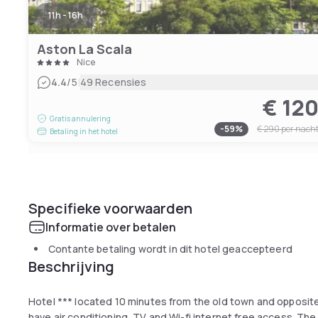
11h - 16h
Aston La Scala
Nice
|
4.4
/5
49 Recensies
€ 12
Gratis annulering
-
59
%
€ 290
per nach
Betaling in het hotel
Specifieke voorwaarden
Informatie over betalen
Contante betaling wordt in dit hotel geaccepteerd
Beschrijving
Hotel *** located 10 minutes from the old town and opposit
have air conditioning, TV and Wi-fi internet free access. Th