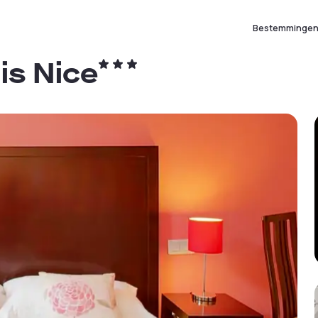
Bestemminge
is Nice