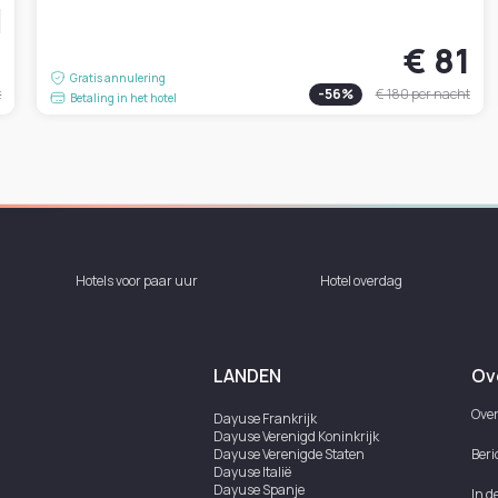
0
€ 81
Gratis annulering
t
-
56
%
€ 180
per nacht
Betaling in het hotel
Hotels voor paar uur
Hotel overdag
LANDEN
Ov
Over
Dayuse
Frankrijk
Dayuse
Verenigd Koninkrijk
Dayuse
Verenigde Staten
Beri
Dayuse
Italië
Dayuse
Spanje
In d