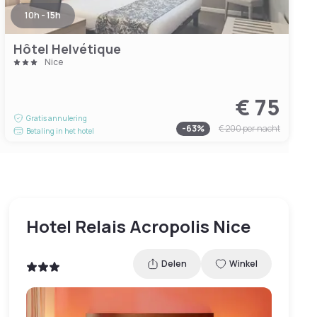
10h - 15h
Hôtel Helvétique
Nice
€ 75
Gratis annulering
-
63
%
€ 200
per nacht
Betaling in het hotel
Hotel Relais Acropolis Nice
Delen
Winkel