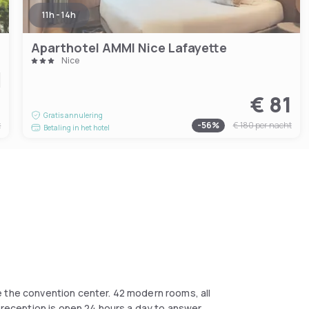
11h - 14h
Aparthotel AMMI Nice Lafayette
Nice
0
€ 81
Gratis annulering
t
-
56
%
€ 180
per nacht
Betaling in het hotel
e the convention center. 42 modern rooms, all
e reception is open 24 hours a day to answer