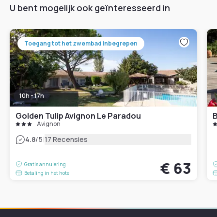
U bent mogelijk ook geïnteresseerd in
Toegang tot het zwembad inbegrepen
10h - 17h
Golden Tulip Avignon Le Paradou
B
Avignon
|
4.8
/5
17 Recensies
€ 63
Gratis annulering
Betaling in het hotel