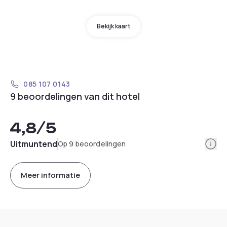
Bekijk kaart
085 107 0143
9 beoordelingen van dit hotel
4,8
/5
Info
Uitmuntend
Op 9 beoordelingen
Meer informatie