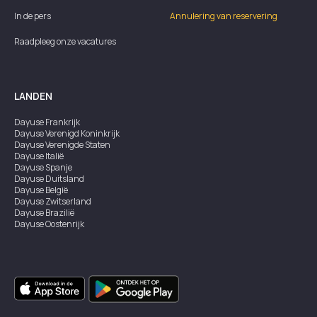
In de pers
Annulering van reservering
Raadpleeg onze vacatures
LANDEN
Dayuse
Frankrijk
Dayuse
Verenigd Koninkrijk
Dayuse
Verenigde Staten
Dayuse
Italië
Dayuse
Spanje
Dayuse
Duitsland
Dayuse
België
Dayuse
Zwitserland
Dayuse
Brazilië
Dayuse
Oostenrijk
Dayuse
Australië
Dayuse
Ierland
Dayuse
Hongkong
Dayuse
Canada
Dayuse
Singapore
Dayuse
Zweden
Dayuse
Thailand
Dayuse
Portugal