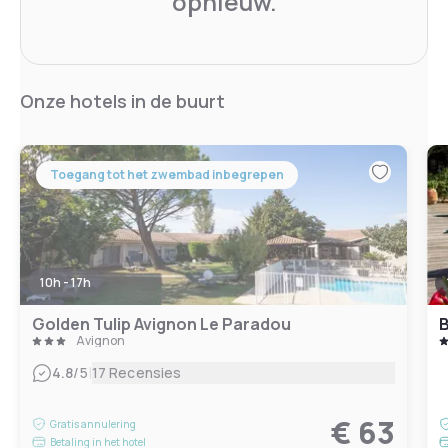
opnieuw.
Onze hotels in de buurt
Toegang tot het zwembad inbegrepen
10h - 17h
Golden Tulip Avignon Le Paradou
B
Avignon
|
4.8
/5
17 Recensies
€ 63
Gratis annulering
Betaling in het hotel