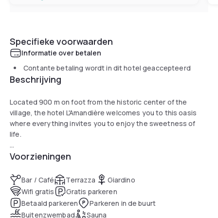
Specifieke voorwaarden
Informatie over betalen
Contante betaling wordt in dit hotel geaccepteerd
Beschrijving
Located 900 m on foot from the historic center of the
village, the hotel L'Amandière welcomes you to this oasis
where everything invites you to enjoy the sweetness of
life.
Voorzieningen
Peaceful nights thanks to the calm of this charming hotel,
on a human scale, in the heart of a shaded and flowery park
with the scents of Provence.
Bar / Café
Terrazza
Giardino
Enjoy lazing by the pool or in one of our many shaded
Wifi gratis
Gratis parkeren
outdoor lounges. Enjoy a tasting of regional wines to the
Betaald parkeren
Parkeren in de buurt
sound of cicadas.
Buitenzwembad
Sauna