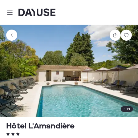
Dayuse
Delen
Wink
1
/
19
Hôtel L'Amandière