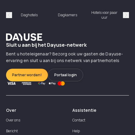
Hotels voor paar
Daghotels
Dagkamers
Ho
uur
Précédent
Suiv
Dayuse
Sluit u aan bij het Dayuse-netwerk
Bent u hoteleigenaar? Bezorg ook uw gasten de Dayuse-
ervaring en sluit u aan bij ons netwerk van partnerhotels
Partner worden!
Portaal login
Over
Assistentie
Over ons
Contact
Bericht
Help