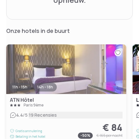
Onze hotels in de buurt
11h - 15h
14h - 18h
ATN Hôtel
L
Paris 9ème
|
4.4
/5
19 Recensies
€ 84
Gratis annulering
-
50
%
€ 165
per nacht
Betaling in het hotel