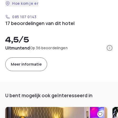
Hoe kom je er
085 107 0143
17 beoordelingen van dit hotel
4,5
/5
Info
Uitmuntend
Op 36 beoordelingen
Meer informatie
U bent mogelijk ook geïnteresseerd in