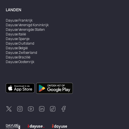
LANDEN
Dayuse
Frankrijk
Dayuse
Verenigd Koninkrijk
Dayuse
Verenigde Staten
Dayuse
Italië
Dayuse
Spanje
Dayuse
Duitsland
Dayuse
België
Dayuse
Zwitserland
Dayuse
Brazilië
Dayuse
Oostenrijk
Dayuse
Australië
Dayuse
Ierland
Dayuse
Hongkong
Dayuse
Canada
Dayuse
Singapore
Dayuse
Zweden
Dayuse
Thailand
Dayuse
Portugal
Dayuse
Korea
Dayuse
Nieuw-Zeeland
Dayuse
Turkiye