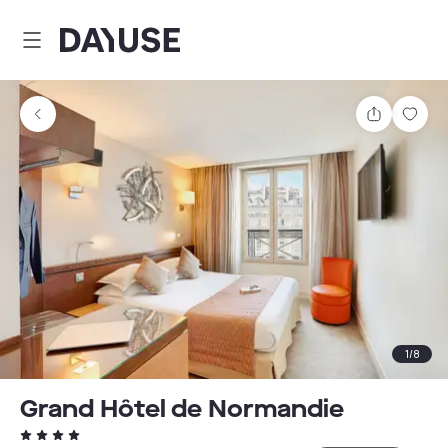
Dayuse
Delen
Wink
1
/
8
Grand Hôtel de Normandie