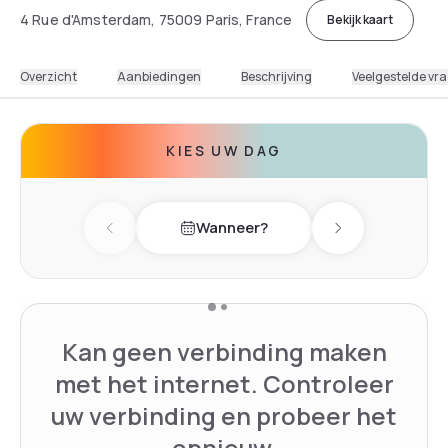
4 Rue d'Amsterdam, 75009 Paris, France
Bekijk kaart
Overzicht
Aanbiedingen
Beschrijving
Veelgestelde vr
KIES UW DAG
Wanneer?
Previous day
Next day
Kan geen verbinding maken
met het internet. Controleer
uw verbinding en probeer het
opnieuw.