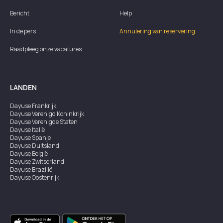
Bericht
Help
In de pers
Annulering van reservering
Raadpleeg onze vacatures
LANDEN
Dayuse
Frankrijk
Dayuse
Verenigd Koninkrijk
Dayuse
Verenigde Staten
Dayuse
Italië
Dayuse
Spanje
Dayuse
Duitsland
Dayuse
België
Dayuse
Zwitserland
Dayuse
Brazilië
Dayuse
Oostenrijk
Dayuse
Australië
Dayuse
Ierland
Dayuse
Hongkong
Dayuse
Canada
Dayuse
Singapore