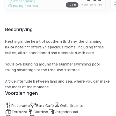
Gratis annulering
-
24
%
€ 85
per nacht
Betaling in het hotel
Beschrijving
Nestling in the heart of southern Brittany, the charming
KARA hotel*** offers 24 spacious rooms, including three
suites, all air-conditioned and decorated with care.
You'll love lounging around the summer swimming pool,
taking advantage of the tree-lined terrace.
A true interlude between land and sea, where you can make
the most of the moment!
Voorzieningen
Ristorante
Bar / Café
Ontbijtruimte
Terrazza
Giardino
Vergaderzaal