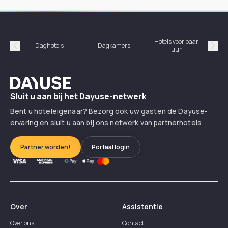
Hotels voor paar
Daghotels
Dagkamers
Ho
uur
Précédent
Suiv
Dayuse
Sluit u aan bij het Dayuse-netwerk
Bent u hoteleigenaar? Bezorg ook uw gasten de Dayuse-
ervaring en sluit u aan bij ons netwerk van partnerhotels
Partner worden!
Portaal login
Over
Assistentie
Over ons
Contact