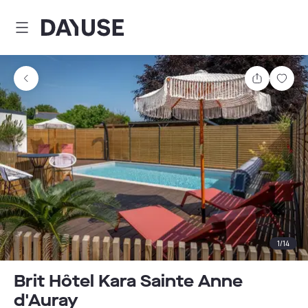
Dayuse
Delen
Wink
1
/
14
Brit Hôtel Kara Sainte Anne
d'Auray