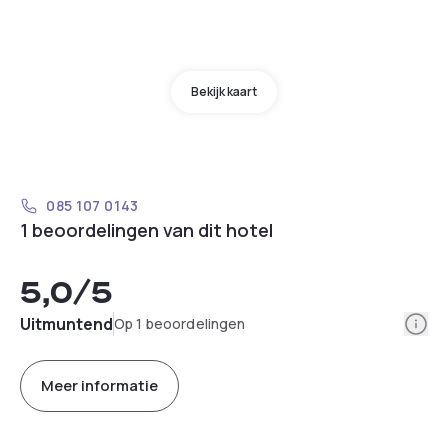
Bekijk kaart
085 107 0143
1 beoordelingen van dit hotel
5,0
/5
Info
Uitmuntend
Op 1 beoordelingen
Meer informatie