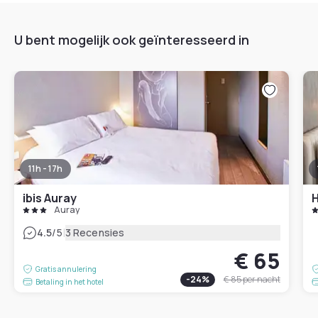
U bent mogelijk ook geïnteresseerd in
11h - 17h
ibis Auray
Auray
|
4.5
/5
3 Recensies
€ 65
Gratis annulering
-
24
%
€ 85
per nacht
Betaling in het hotel