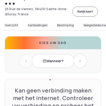
25 Rue de Vannes, 56400 Sainte-Anne-
Bekijk kaart
d'Auray, France
Overzicht
Aanbiedingen
Beschrijving
Veelgestelde vr
KIES UW DAG
Wanneer?
Previous day
Next day
Kan geen verbinding maken
met het internet. Controleer
uw verbinding en probeer het