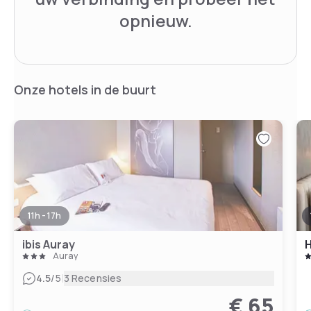
opnieuw.
Onze hotels in de buurt
11h - 17h
ibis Auray
Auray
|
4.5
/5
3 Recensies
€ 65