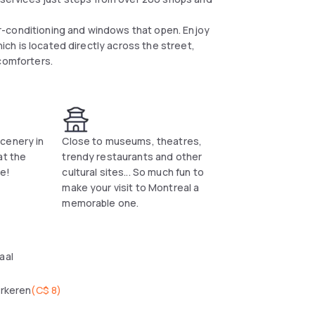
r-conditioning and windows that open. Enjoy
hich is located directly across the street,
 comforters.
cenery in
Close to museums, theatres,
at the
trendy restaurants and other
ne!
cultural sites... So much fun to
make your visit to Montreal a
memorable one.
aal
arkeren
(
C$ 8
)