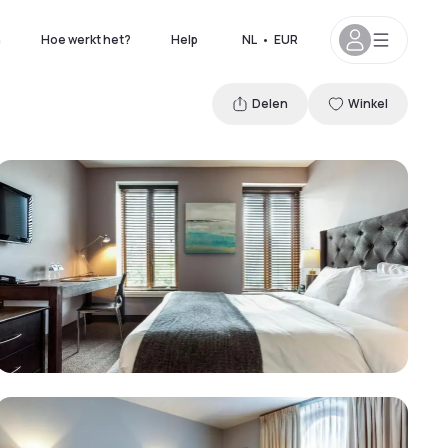
n
Hoe werkt het?
Help
NL
•
EUR
Delen
Winkel