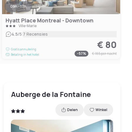
09h - 17h
Hyatt Place Montreal - Downtown
Ville-Marie
|
4.5
/5
7 Recensies
€ 80
Gratis annulering
-
57
%
€ 185
per nacht
Betaling in het hotel
Auberge de la Fontaine
Delen
Winkel