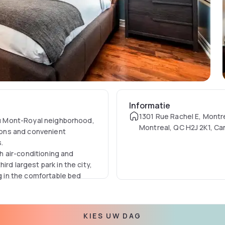
Informatie
1301 Rue Rachel E, Montr
eau Mont-Royal neighborhood,
Montreal, QC H2J 2K1, C
ons and convenient
s.
 air-conditioning and
rd largest park in the city,
ng in the comfortable bed
KIES UW DAG