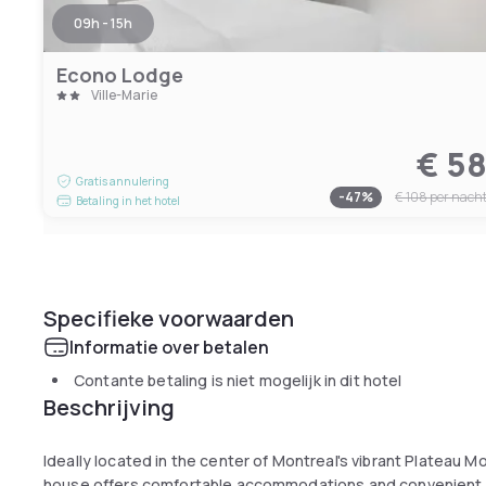
09h - 15h
Econo Lodge
Ville-Marie
€ 5
Gratis annulering
-
47
%
€ 108
per nach
Betaling in het hotel
Specifieke voorwaarden
Informatie over betalen
Contante betaling is niet mogelijk in dit hotel
Beschrijving
Ideally located in the center of Montreal's vibrant Plateau 
house offers comfortable accommodations and convenient s