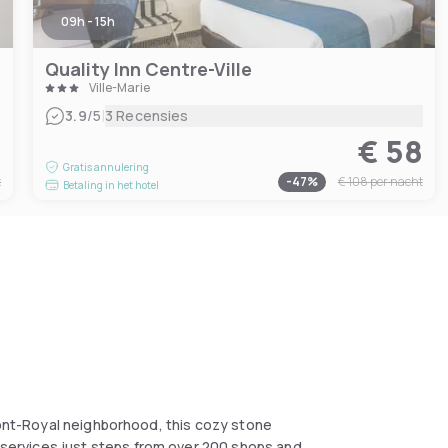
09h - 15h
Quality Inn Centre-Ville
Ville-Marie
|
3.9
/5
3 Recensies
8
€ 58
Gratis annulering
t
-
47
%
€ 108
per nacht
Betaling in het hotel
Mont-Royal neighborhood, this cozy stone
ervices just steps from over 200 shops and