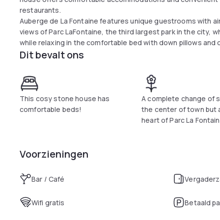
restaurants.
Auberge de La Fontaine features unique guestrooms with ai
views of Parc LaFontaine, the third largest park in the city, w
while relaxing in the comfortable bed with down pillows and
Dit bevalt ons
This cosy stone house has
A complete change of s
comfortable beds!
the center of town but 
heart of Parc La Fontai
Voorzieningen
Bar / Café
Vergaderz
Wifi gratis
Betaald p