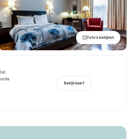
Foto's bekijken
éal,
anada
Bekijk kaart