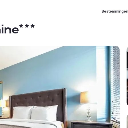
Bestemminge
aine