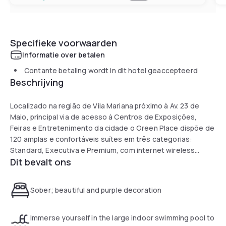
Specifieke voorwaarden
Informatie over betalen
Contante betaling wordt in dit hotel geaccepteerd
Beschrijving
Localizado na região de Vila Mariana próximo à Av. 23 de
Maio, principal via de acesso à Centros de Exposições,
Feiras e Entretenimento da cidade o Green Place dispõe de
120 amplas e confortáveis suítes em três categorias:
Standard, Executiva e Premium, com internet wireless
Dit bevalt ons
gratuita em todas as acomodações.
Toda a infraestrutura para realização do seu evento em um
Sober; beautiful and purple decoration
espaço agradável com serviços de locação de
equipamentos áudio visuais, A&B e um atendimento
especial. Na área de lazer estão disponíveis: Piscina semi
Immerse yourself in the large indoor swimming pool to