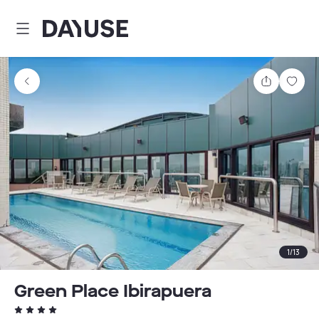
Dayuse
Delen
Wink
1
/
13
Green Place Ibirapuera