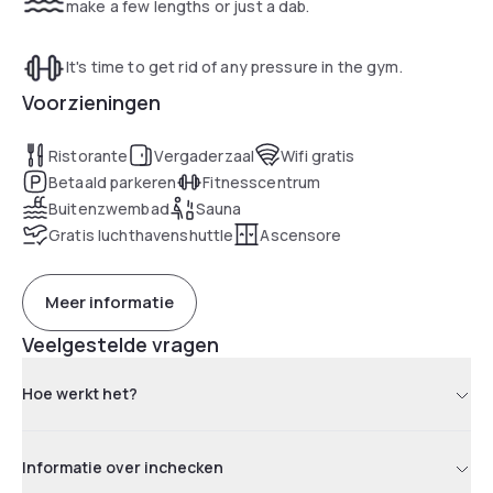
aquecida, Jacuzzi, Sauna Seca e Academia, localizados na
make a few lengths or just a dab.
cobertura do Hotel com vista para o Pq. do Ibirapuera.
It's time to get rid of any pressure in the gym.
Em seus 15 anos o Green Place Ibirapuera se mantém na
Voorzieningen
busca pela qualidade no atendimento e na excelência dos
serviços prestados.
Ristorante
Vergaderzaal
Wifi gratis
Betaald parkeren
Fitnesscentrum
Buitenzwembad
Sauna
Gratis luchthavenshuttle
Ascensore
Meer informatie
Veelgestelde vragen
Hoe werkt het?
Informatie over inchecken