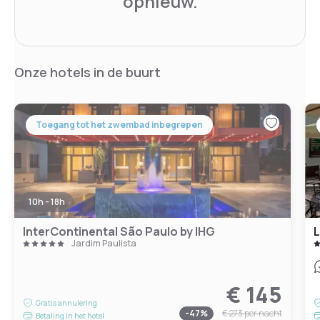
opnieuw.
Onze hotels in de buurt
Toegang tot het zwembad inbegrepen
10h - 18h
InterContinental São Paulo by IHG
L
Jardim Paulista
€ 145
Gratis annulering
-
47
%
€ 273
per nacht
Betaling in het hotel