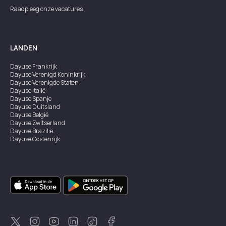
Raadpleeg onze vacatures
LANDEN
Dayuse
Frankrijk
Dayuse
Verenigd Koninkrijk
Dayuse
Verenigde Staten
Dayuse
Italië
Dayuse
Spanje
Dayuse
Duitsland
Dayuse
België
Dayuse
Zwitserland
Dayuse
Brazilië
Dayuse
Oostenrijk
Dayuse
Australië
Dayuse
Ierland
Dayuse
Hongkong
Dayuse
Canada
Dayuse
Singapore
Dayuse
Zweden
Dayuse
Thailand
Dayuse
Portugal
Dayuse
Korea
Dayuse
Nieuw-Zeeland