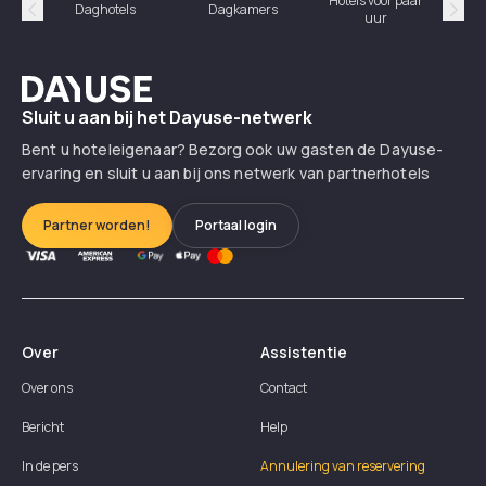
Hotels voor paar
Daghotels
Dagkamers
Ho
uur
Précédent
Suiv
Dayuse
Sluit u aan bij het Dayuse-netwerk
Bent u hoteleigenaar? Bezorg ook uw gasten de Dayuse-
ervaring en sluit u aan bij ons netwerk van partnerhotels
Partner worden!
Portaal login
Over
Assistentie
Over ons
Contact
Bericht
Help
In de pers
Annulering van reservering