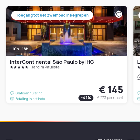
Toegang tot het zwembad inbegrepen
10h - 18h
InterContinental São Paulo by IHG
L
Jardim Paulista
€ 145
Gratis annulering
-
47
%
€ 273
per nacht
Betaling in het hotel