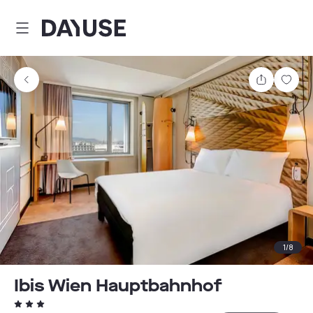
Dayuse
Delen
Wink
1
/
8
Ibis Wien Hauptbahnhof