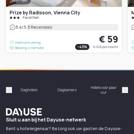
10h - 18h
Prize by Radisson, Vienna City
Favoriten
|
3.4
/5
3 Recensies
€ 59
Gratis annulering
-
43
%
€ 103
per nacht
Betaling in het hotel
Hotels voor paar
Daghotels
Dagkamers
Ho
uur
Précédent
Suiv
Dayuse
Sluit u aan bij het Dayuse-netwerk
Bent u hoteleigenaar? Bezorg ook uw gasten de Dayuse-