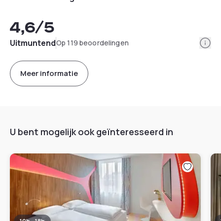
4,6
/5
Info
Uitmuntend
Op 119 beoordelingen
Meer informatie
U bent mogelijk ook geïnteresseerd in