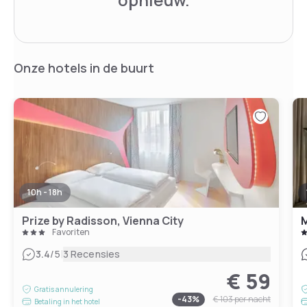
Onze hotels in de buurt
10h - 18h
Prize by Radisson, Vienna City
Favoriten
|
3.4
/5
3 Recensies
€ 59
Gratis annulering
-
43
%
€ 103
per nacht
Betaling in het hotel