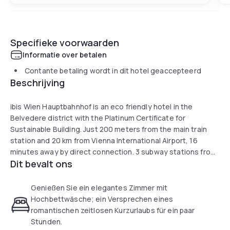
Specifieke voorwaarden
Informatie over betalen
Contante betaling wordt in dit hotel geaccepteerd
Beschrijving
ibis Wien Hauptbahnhof is an eco friendly hotel in the
Belvedere district with the Platinum Certificate for
Sustainable Building. Just 200 meters from the main train
station and 20 km from Vienna International Airport, 16
minutes away by direct connection. 3 subway stations from
Dit bevalt ons
the center and Schonbrunn with the world oldest zoo is also
on the subway.
Genießen Sie ein elegantes Zimmer mit
Hochbettwäsche; ein Versprechen eines
romantischen zeitlosen Kurzurlaubs für ein paar
Stunden.