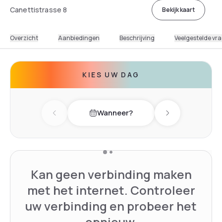
Canettistrasse 8
Bekijk kaart
Overzicht
Aanbiedingen
Beschrijving
Veelgestelde vr
KIES UW DAG
Wanneer?
Previous day
Next day
Kan geen verbinding maken
met het internet. Controleer
uw verbinding en probeer het
opnieuw.