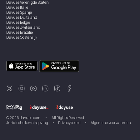
Dayuse
Verenigde Staten
Dayuse
Italië
Dayuse
Spanje
Dayuse
Duitsland
Dayuse
België
Dayuse
Zwitserland
Dayuse
Brazilië
Dayuse
Oostenrijk
Dayuse
Australië
Dayuse
Ierland
Dayuse
Hongkong
Dayuse
Canada
Dayuse
Singapore
Dayuse
Zweden
Dayuse
Thailand
Dayuse
Portugal
Dayuse
Korea
Dayuse
Nieuw-Zeeland
Dayuse
Turkiye
©
2026
dayuse.com
•
All Rights Reserved
Juridische kennisgeving
•
Privacybeleid
•
Algemene voorwaarden