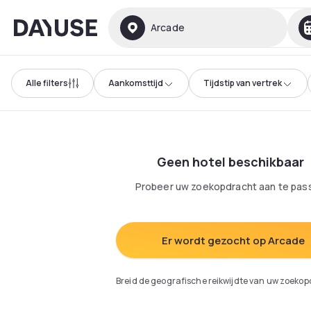
Dayuse
Arcade
Alle filters
Aankomsttijd
Tijdstip van vertrek
Geen hotel beschikbaar
Probeer uw zoekopdracht aan te pas
Er wordt gezocht op Arcade
Breid de geografische reikwijdte van uw zoekop