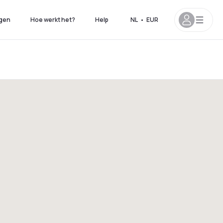
gen
Hoe werkt het?
Help
NL
•
EUR