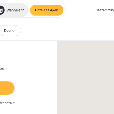
Wanneer?
Hotels bekijken
Bestemmin
Duur
sen
:
dracht uit