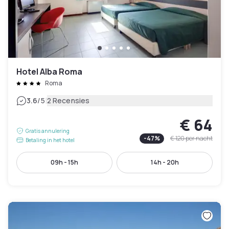
Hotel Alba Roma
Roma
|
3.6
/5
2 Recensies
€ 64
Gratis annulering
-
47
%
€ 120
per nacht
Betaling in het hotel
09h - 15h
14h - 20h