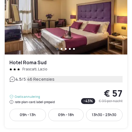
Hotel Roma Sud
Frascati, Lazio
|
4.5
/5
46 Recensies
€ 57
Gratis annulering
-
43
%
€ 99
per nacht
rate-plan-card.label-prepaid
09h - 13h
09h - 18h
13h30 - 23h30