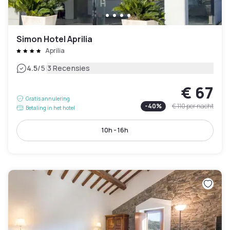
Simon Hotel Aprilia
Aprilia
|
4.5
/5
3 Recensies
€ 67
Gratis annulering
-
40
%
€ 110
per nacht
Betaling in het hotel
10h - 16h