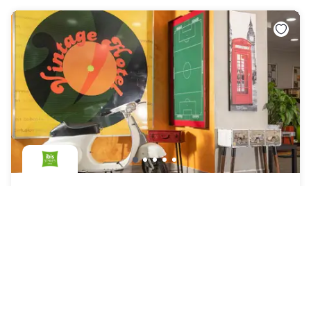
ibis Styles Roma Vintage
Roma
|
4.5
/5
28 Recensies
€ 55
Gratis annulering
-
24
%
€ 72
per nacht
Betaling in het hotel