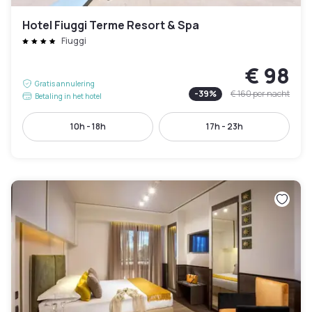
Hotel Fiuggi Terme Resort & Spa
Fiuggi
€ 98
Gratis annulering
-
39
%
€ 160
per nacht
Betaling in het hotel
10h - 18h
17h - 23h