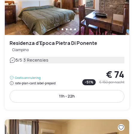
Residenza d'Epoca Pietra Di Ponente
Ciampino
|
5
/5
3 Recensies
€ 74
Gratis annulering
-
51
%
€ 150
per nacht
rate-plan-card.label-prepaid
11h - 22h