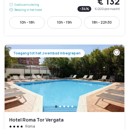
€ 132
Gratis annulering
-
34
%
€ 200
per nacht
Betaling in het hotel
10h - 18h
10h - 19h
18h - 22h30
Toegang tot het zwembad inbegrepen
Hotel Roma Tor Vergata
Roma