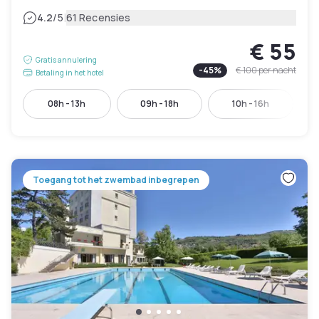
|
4.2
/5
61 Recensies
€ 55
Gratis annulering
-
45
%
€ 100
per nacht
Betaling in het hotel
08h - 13h
09h - 18h
10h - 16h
Toegang tot het zwembad inbegrepen