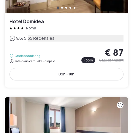
Hotel Domidea
Roma
|
4.6
/5
35 Recensies
€ 87
Gratis annulering
-
33
%
€ 129
per nacht
rate-plan-card.label-prepaid
09h - 18h