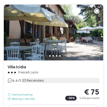
Villa Icidia
Frascati, Lazio
|
4.4
/5
23 Recensies
€ 75
Gratis annulering
-
38
%
€ 120
per nacht
Betaling in het hotel