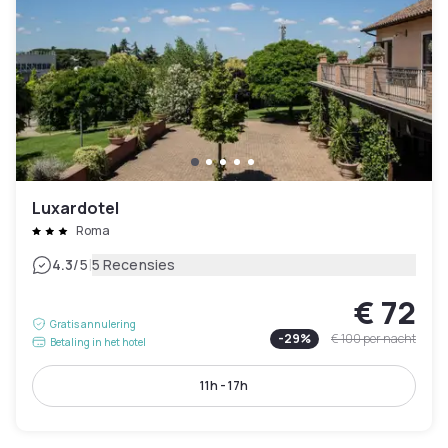
Luxardotel
Roma
|
4.3
/5
5 Recensies
€ 72
Gratis annulering
-
29
%
€ 100
per nacht
Betaling in het hotel
11h - 17h