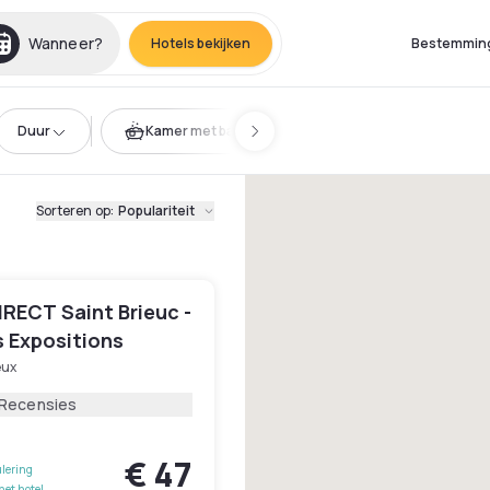
Wanneer?
Hotels bekijken
Bestemmin
Duur
Kamer met bad
Sorteren op
:
Populariteit
IRECT Saint Brieuc -
s Expositions
eux
 Recensies
€ 47
lering
het hotel