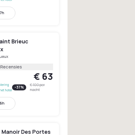
17h
aint Brieuc
ux
ueux
1 Recensies
€ 63
€ 100
per
lering
-
37
%
nacht
het hotel
16h
e Manoir Des Portes