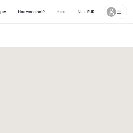
gen
Hoe werkt het?
Help
NL
•
EUR