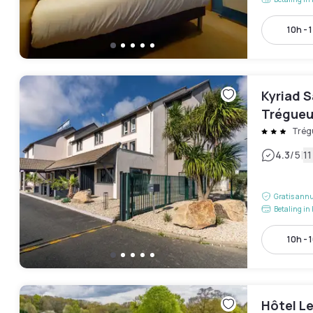
10h - 
Kyriad S
Trégue
Trég
|
4.3
/5
1
Gratis annu
Betaling in 
10h - 
Hôtel L