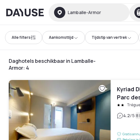
Dayuse
Lamballe-Armor
Alle filters
Aankomsttijd
Tijdstip van vertrek
Daghotels beschikbaar in Lamballe-
Armor
:
4
Kyriad D
Parc de
Trégu
|
4.2
/5
8
Gratis annu
Betaling in 