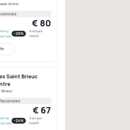
alle-Armor
ecensies
€ 80
€ 110
per
lering
-
28
%
nacht
het hotel
17h
les Saint Brieuc
ntre
t-Brieuc
 Recensies
€ 67
€ 87
per
lering
-
24
%
nacht
het hotel