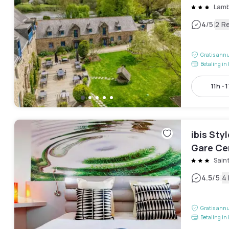
Lamb
|
4
/5
2 R
Gratis annu
Betaling in 
11h - 
ibis Sty
Gare Ce
Sain
|
4.5
/5
4
Gratis annu
Betaling in 