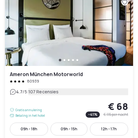
Ameron München Motorworld
80939
|
4.7
/5
107 Recensies
€ 68
Gratis annulering
-
41
%
€ 115
per nacht
Betaling in het hotel
09h - 18h
09h - 15h
12h - 17h