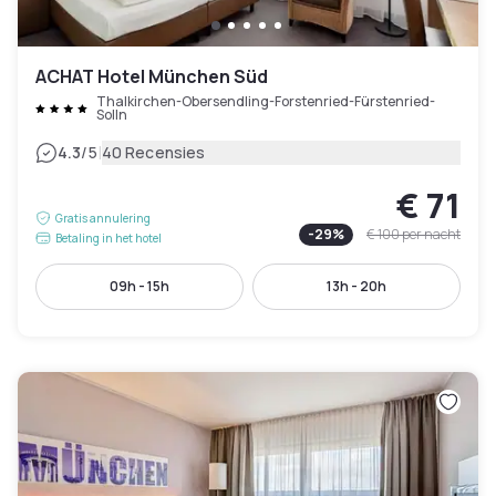
ACHAT Hotel München Süd
Thalkirchen-Obersendling-Forstenried-Fürstenried-
Solln
|
4.3
/5
40 Recensies
€ 71
Gratis annulering
-
29
%
€ 100
per nacht
Betaling in het hotel
09h - 15h
13h - 20h