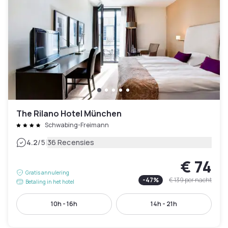
The Rilano Hotel München
Schwabing-Freimann
|
4.2
/5
36 Recensies
€ 74
Gratis annulering
-
47
%
€ 139
per nacht
Betaling in het hotel
10h - 16h
14h - 21h