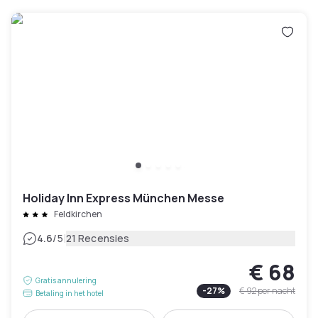
Holiday Inn Express München Messe
Feldkirchen
|
4.6
/5
21 Recensies
€ 68
Gratis annulering
-
27
%
€ 92
per nacht
Betaling in het hotel