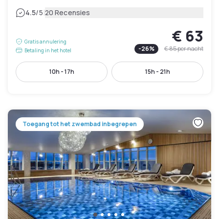
|
4.5
/5
20 Recensies
€ 63
Gratis annulering
-
26
%
€ 85
per nacht
Betaling in het hotel
10h - 17h
15h - 21h
Toegang tot het zwembad inbegrepen