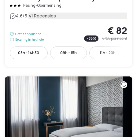
Pasing-Obermenzing
|
4.6
/5
41 Recensies
€ 82
Gratis annulering
-
35
%
€ 125
per nacht
Betaling in het hotel
08h - 14h30
09h - 15h
11h - 20h