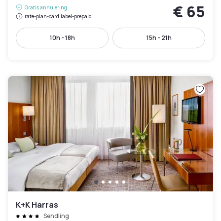
€ 65
Gratis annulering
rate-plan-card.label-prepaid
10h - 18h
15h - 21h
K+K Harras
Sendling