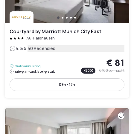
Courtyard by Marriott Munich City East
Au-Haidhausen
|
4.5
/5
40 Recensies
€ 81
Gratis annulering
-
50
%
€ 160
per nacht
rate-plan-card.label-prepaid
09h - 17h