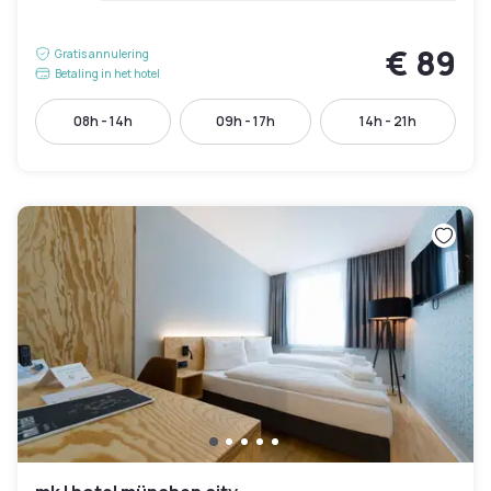
€ 89
Gratis annulering
Betaling in het hotel
08h - 14h
09h - 17h
14h - 21h