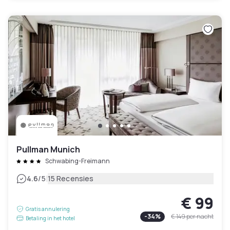
Pullman Munich
Schwabing-Freimann
|
4.6
/5
15 Recensies
€ 99
Gratis annulering
-
34
%
€ 149
per nacht
Betaling in het hotel