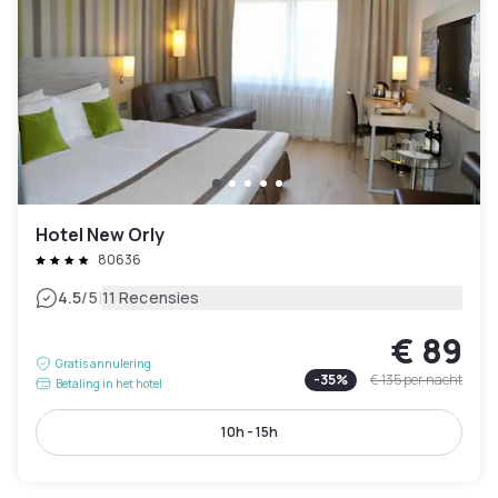
Hotel New Orly
80636
|
4.5
/5
11 Recensies
€ 89
Gratis annulering
-
35
%
€ 135
per nacht
Betaling in het hotel
10h - 15h