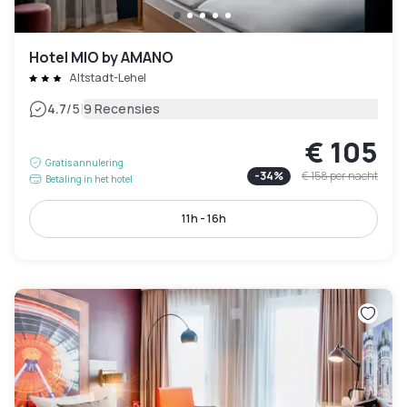
Hotel MIO by AMANO
Altstadt-Lehel
|
4.7
/5
9 Recensies
€ 105
Gratis annulering
-
34
%
€ 158
per nacht
Betaling in het hotel
11h - 16h