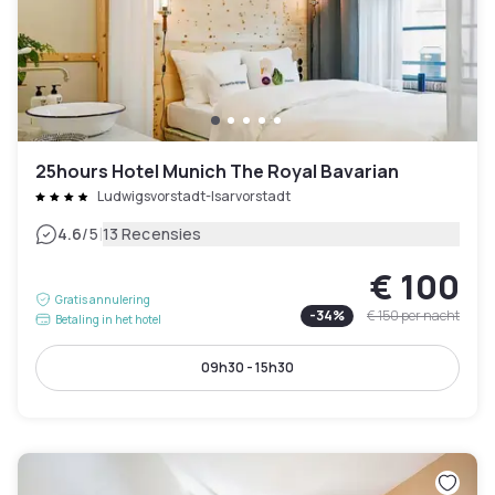
25hours Hotel Munich The Royal Bavarian
Ludwigsvorstadt-Isarvorstadt
|
4.6
/5
13 Recensies
€ 100
Gratis annulering
-
34
%
€ 150
per nacht
Betaling in het hotel
09h30 - 15h30