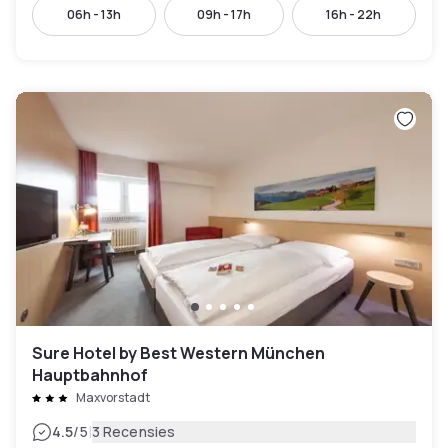
06h - 13h
09h - 17h
16h - 22h
Sure Hotel by Best Western München
Hauptbahnhof
Maxvorstadt
|
4.5
/5
3 Recensies