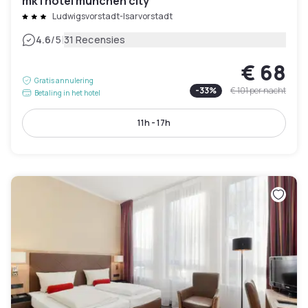
mk | hotel münchen city
Ludwigsvorstadt-Isarvorstadt
|
4.6
/5
31 Recensies
€ 68
Gratis annulering
-
33
%
€ 101
per nacht
Betaling in het hotel
11h - 17h