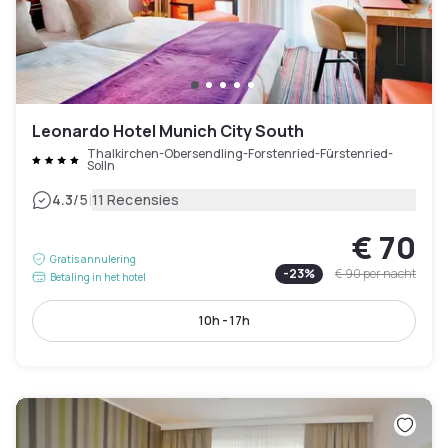
Leonardo Hotel Munich City South
Thalkirchen-Obersendling-Forstenried-Fürstenried-
Solln
|
4.3
/5
11 Recensies
€ 70
Gratis annulering
-
23
%
€ 90
per nacht
Betaling in het hotel
10h - 17h