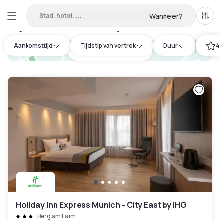
Stad, hotel, ...
Wanneer?
Alle 
Daghotels beschikbaar in Ludwigsvorstadt-Isarvorstadt
:
37
Aankomsttijd
Tijdstip van vertrek
Duur
4
hotel.cta.view_map
Holiday Inn Express Munich - City East by IHG
Berg am Laim