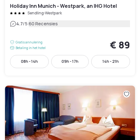
Holiday Inn Munich - Westpark, an IHG Hotel
Sendling-Westpark
|
4.7
/5
60 Recensies
€ 89
Gratis annulering
Betaling in het hotel
08h - 14h
09h - 17h
14h - 21h