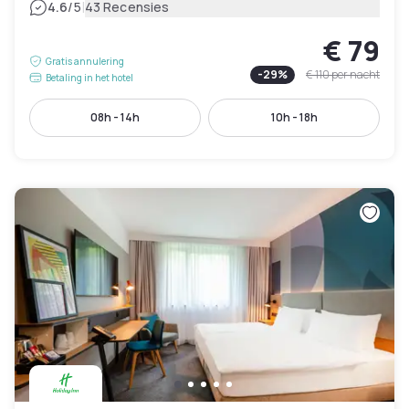
|
4.6
/5
43 Recensies
€ 79
Gratis annulering
-
29
%
€ 110
per nacht
Betaling in het hotel
08h - 14h
10h - 18h