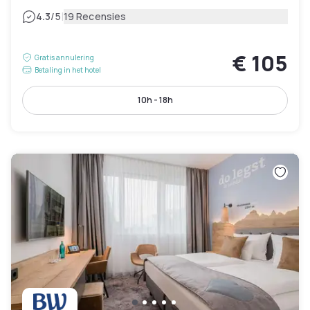
|
4.3
/5
19 Recensies
€ 105
Gratis annulering
Betaling in het hotel
10h - 18h