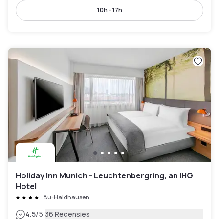
10h - 17h
Holiday Inn Munich - Leuchtenbergring, an IHG
Hotel
Au-Haidhausen
|
4.5
/5
36 Recensies