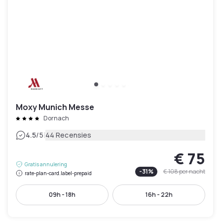
Moxy Munich Messe
Dornach
|
4.5
/5
44 Recensies
€ 75
Gratis annulering
-
31
%
€ 108
per nacht
rate-plan-card.label-prepaid
09h - 18h
16h - 22h