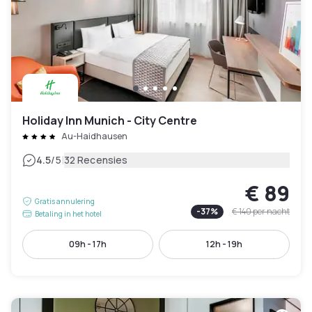
Holiday Inn Munich - City Centre
Au-Haidhausen
|
4.5
/5
32 Recensies
€ 89
Gratis annulering
-
37
%
€ 140
per nacht
Betaling in het hotel
09h - 17h
12h - 19h