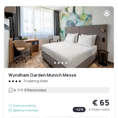
Wyndham Garden Munich Messe
Trudering-Riem
|
4.7
/5
9 Recensies
€ 65
Gratis annulering
-
42
%
€ 112
per nacht
Betaling in het hotel