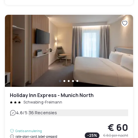
Holiday Inn Express - Munich North
Schwabing-Freimann
|
4.6
/5
36 Recensies
€ 60
Gratis annulering
-
25
%
€ 80
per nacht
rate-plan-card.label-prepaid