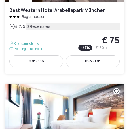
Best Western Hotel Arabellapark München
Bogenhausen
|
4.7
/5
3 Recensies
€ 75
Gratis annulering
-
43
%
€ 130
per nacht
Betaling in het hotel
07h - 15h
09h - 17h