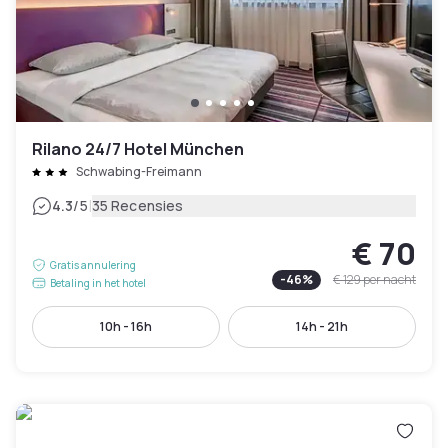
Rilano 24/7 Hotel München
Schwabing-Freimann
|
4.3
/5
35 Recensies
€ 70
Gratis annulering
-
46
%
€ 129
per nacht
Betaling in het hotel
10h - 16h
14h - 21h