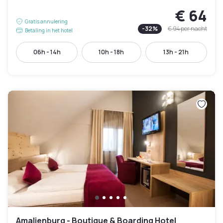
€ 64
Gratis annulering
-
32
%
€ 94
per nacht
Betaling in het hotel
06h - 14h
10h - 18h
13h - 21h
Amalienburg - Boutique & Boarding Hotel