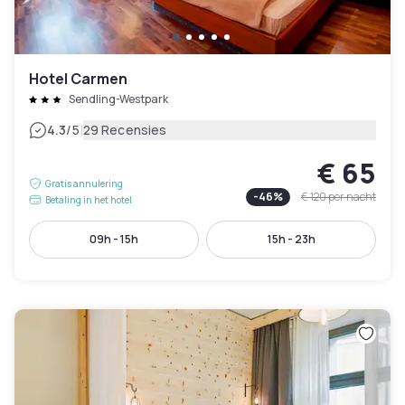
Hotel Carmen
Sendling-Westpark
|
4.3
/5
29 Recensies
€ 65
Gratis annulering
-
46
%
€ 120
per nacht
Betaling in het hotel
09h - 15h
15h - 23h