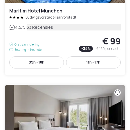
Maritim Hotel München
Ludwigsvorstadt-Isarvorstadt
|
4.5
/5
33 Recensies
€ 99
Gratis annulering
-
34
%
€ 150
per nacht
Betaling in het hotel
09h - 18h
11h - 17h