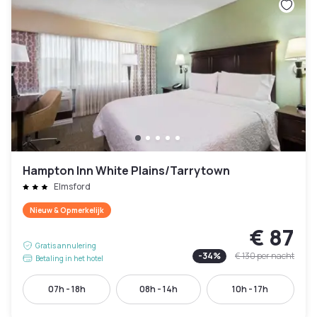
Hampton Inn White Plains/Tarrytown
Elmsford
Nieuw & Opmerkelijk
€ 87
Gratis annulering
-
34
%
€ 130
per nacht
Betaling in het hotel
07h - 18h
08h - 14h
10h - 17h