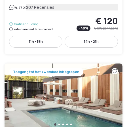
|
4.7
/5
207 Recensies
€ 120
Gratis annulering
-
40
%
€ 199
per nacht
rate-plan-card.label-prepaid
11h - 19h
14h - 21h
Toegang tot het zwembad inbegrepen