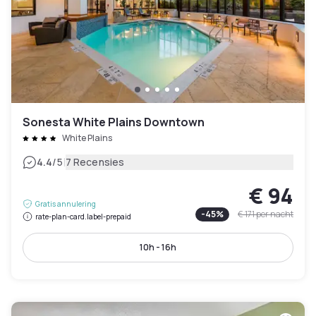
Sonesta White Plains Downtown
White Plains
|
4.4
/5
7 Recensies
€ 94
Gratis annulering
-
45
%
€ 171
per nacht
rate-plan-card.label-prepaid
10h - 16h