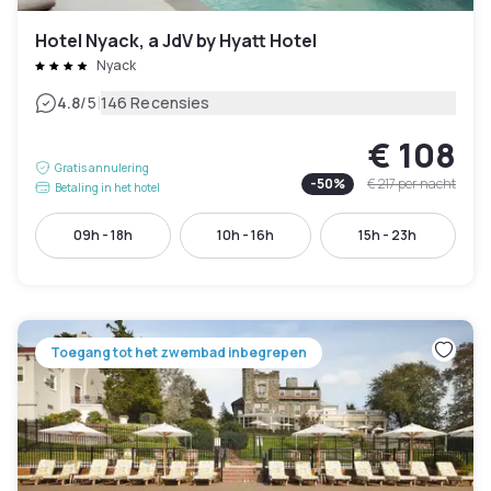
Hotel Nyack, a JdV by Hyatt Hotel
Nyack
|
4.8
/5
146 Recensies
€ 108
Gratis annulering
-
50
%
€ 217
per nacht
Betaling in het hotel
09h - 18h
10h - 16h
15h - 23h
Toegang tot het zwembad inbegrepen