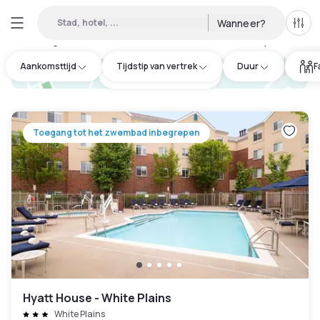
Stad, hotel, ...
Wanneer?
Alle 
Daghotels beschikbaar in Westchester County
:
7
Aankomsttijd
Tijdstip van vertrek
Duur
F
hotel.cta.view_map
Toegang tot het zwembad inbegrepen
Hyatt House - White Plains
White Plains