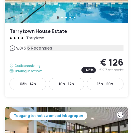
Tarrytown House Estate
Tarrytown
|
4.8
/5
6 Recensies
€ 126
Gratis annulering
-
42
%
€ 217
per nacht
Betaling in het hotel
08h - 14h
10h - 17h
15h - 20h
Toegang tot het zwembad inbegrepen