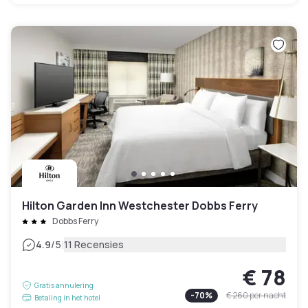
Hilton Garden Inn Westchester Dobbs Ferry
Dobbs Ferry
|
4.9
/5
11 Recensies
€ 78
Gratis annulering
-
70
%
€ 260
per nacht
Betaling in het hotel