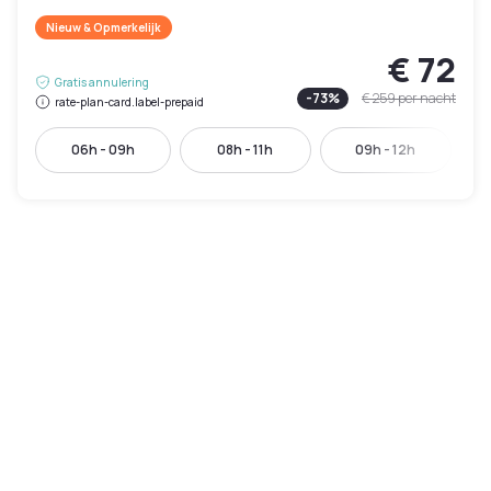
Nieuw & Opmerkelijk
€ 72
Gratis annulering
-
73
%
€ 259
per nacht
rate-plan-card.label-prepaid
06h - 09h
08h - 11h
09h - 12h