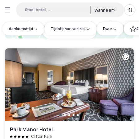
Stad, hotel, ...
Wanneer?
Alle 
Daghotel beschikbaar in Saratoga County
:
1
Aankomsttijd
Tijdstip van vertrek
Duur
4
hotel.cta.view_map
Park Manor Hotel
Clifton Park