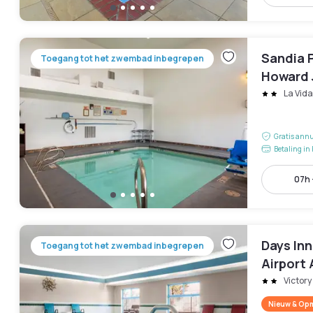
Sandia 
Toegang tot het zwembad inbegrepen
Howard
La Vid
Gratis annu
Betaling in 
07h 
Days In
Toegang tot het zwembad inbegrepen
Airport
Victory 
Nieuw & Opm