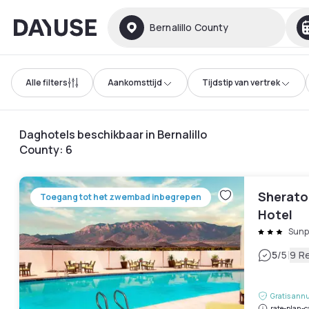
Dayuse
Bernalillo County
Alle filters
Aankomsttijd
Tijdstip van vertrek
Daghotels beschikbaar in Bernalillo
County
:
6
Sherato
Toegang tot het zwembad inbegrepen
Hotel
Sunp
|
5
/5
9 R
Gratis annu
rate-plan-c