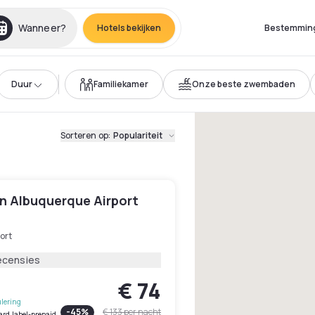
Wanneer?
Hotels bekijken
Bestemmin
Duur
Familiekamer
Onze beste zwembaden
Sorteren op
:
Populariteit
n Albuquerque Airport
ort
ecensies
€ 74
lering
-
45
%
€ 133
per nacht
ard.label-prepaid