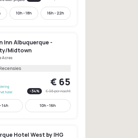
h
10h - 18h
16h - 22h
 Inn Albuquerque -
ity/Midtown
 Acres
 Recensies
€ 65
lering
-
34
%
€ 98
per nacht
het hotel
- 14h
10h - 16h
rque Hotel West by IHG