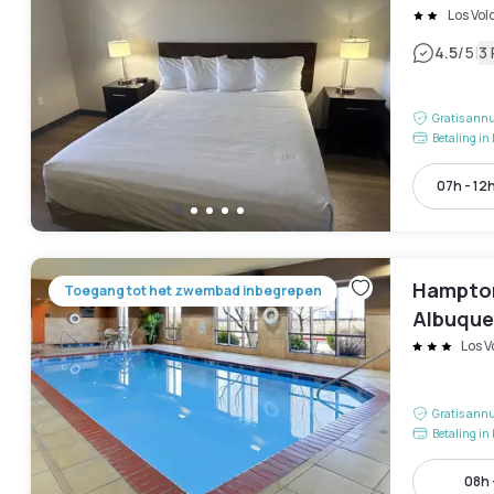
Los Vo
|
4.5
/5
3
Gratis annu
Betaling in 
07h - 12
Hampton
Toegang tot het zwembad inbegrepen
Albuque
Los 
Gratis annu
Betaling in 
08h 