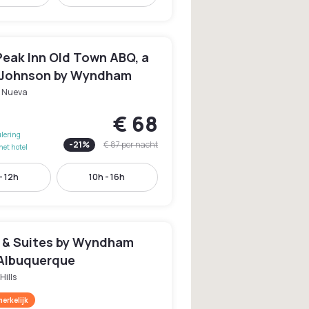
Peak Inn Old Town ABQ, a
 Johnson by Wyndham
a Nueva
€ 68
lering
-
21
%
€ 87
per nacht
het hotel
- 12h
10h - 16h
n & Suites by Wyndham
 Albuquerque
Hills
erkelijk