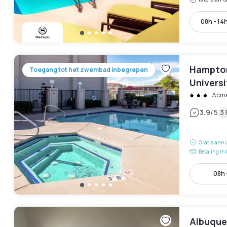
08h - 14
Hampton
Toegang tot het zwembad inbegrepen
Univers
Acme
|
3.9
/5
3
Gratis annu
Betaling in 
08h 
Albuque