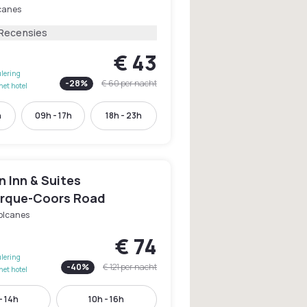
lcanes
 Recensies
€ 43
lering
-
28
%
€ 60
per nacht
het hotel
h
09h - 17h
18h - 23h
 Inn & Suites
rque-Coors Road
Volcanes
€ 74
lering
-
40
%
€ 121
per nacht
het hotel
- 14h
10h - 16h