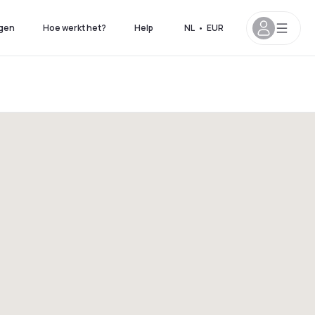
gen
Hoe werkt het?
Help
NL
•
EUR