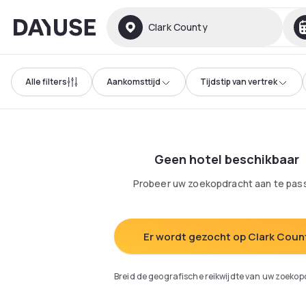
Dayuse
Clark County
Alle filters
Aankomsttijd
Tijdstip van vertrek
Geen hotel beschikbaar
Probeer uw zoekopdracht aan te pas
Er wordt gezocht op Clark Coun
Breid de geografische reikwijdte van uw zoekop