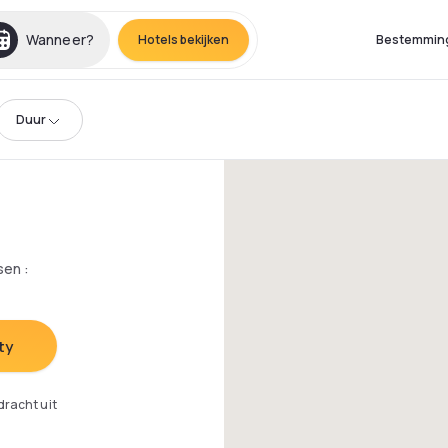
Wanneer?
Hotels bekijken
Bestemmin
Duur
sen
:
ty
dracht uit