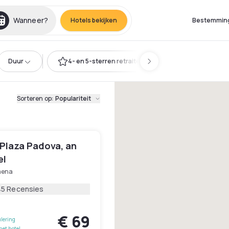
Wanneer?
Hotels bekijken
Bestemmin
Duur
4- en 5-sterren retraites
Sorteren op
:
Populariteit
Plaza Padova, an
el
mena
45 Recensies
€ 69
lering
het hotel