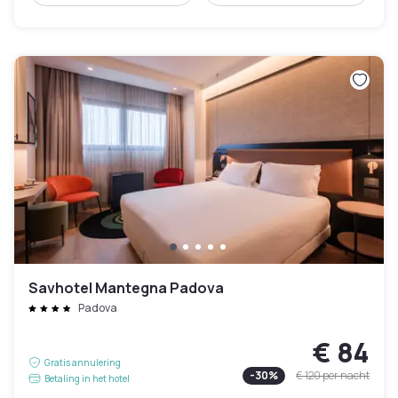
Savhotel Mantegna Padova
Padova
€ 84
Gratis annulering
-
30
%
€ 120
per nacht
Betaling in het hotel