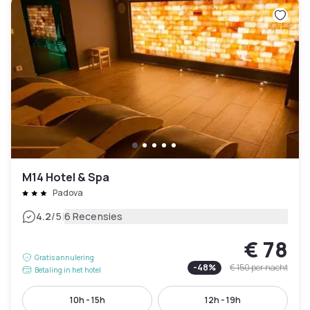
M14 Hotel & Spa
Padova
|
4.2
/5
6 Recensies
€ 78
Gratis annulering
-
48
%
€ 150
per nacht
Betaling in het hotel
10h - 15h
12h - 19h