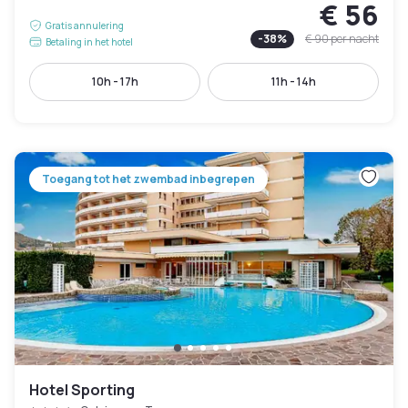
€ 56
Gratis annulering
-
38
%
€ 90
per nacht
Betaling in het hotel
10h - 17h
11h - 14h
Toegang tot het zwembad inbegrepen
Hotel Sporting