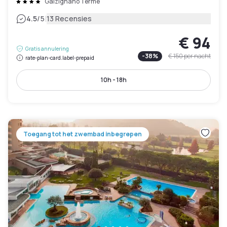
Galzignano Terme
|
4.5
/5
13 Recensies
€ 94
Gratis annulering
-
38
%
€ 150
per nacht
rate-plan-card.label-prepaid
10h - 18h
Toegang tot het zwembad inbegrepen