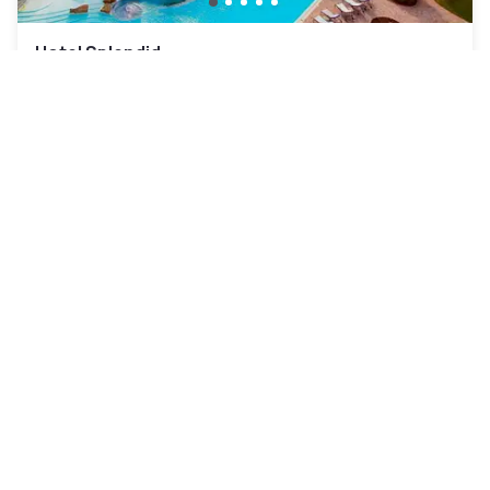
Hotel Splendid
Galzignano Terme
|
4.3
/5
22 Recensies
€ 94
Gratis annulering
-
36
%
€ 145
per nacht
rate-plan-card.label-prepaid
10h - 18h