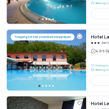
Betaling in 
Hotel L
Toegang tot het zwembad inbegrepen
Serra
|
4.3
/5
1
Gratis annu
Betaling in 
Hotel L