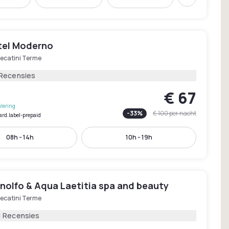
Volgende
tel Moderno
ecatini Terme
 Recensies
€ 67
lering
-
33
%
€ 100
per nacht
ard.label-prepaid
08h - 14h
10h - 19h
nolfo & Aqua Laetitia spa and beauty
ecatini Terme
1 Recensies