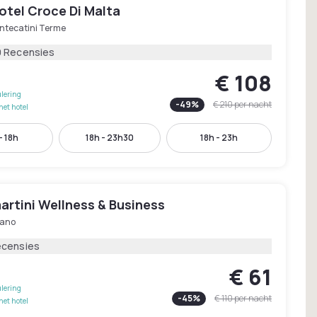
otel Croce Di Malta
ntecatini Terme
0 Recensies
€ 108
lering
-
49
%
€ 210
per nacht
het hotel
- 18h
18h - 23h30
18h - 23h
artini Wellness & Business
iano
ecensies
€ 61
lering
-
45
%
€ 110
per nacht
het hotel