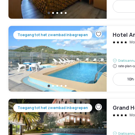
Hotel A
Toegang tot het zwembad inbegrepen
Mo
Gratis annu
rate-plan-c
10h 
Grand Ho
Toegang tot het zwembad inbegrepen
Mo
Gratis annu