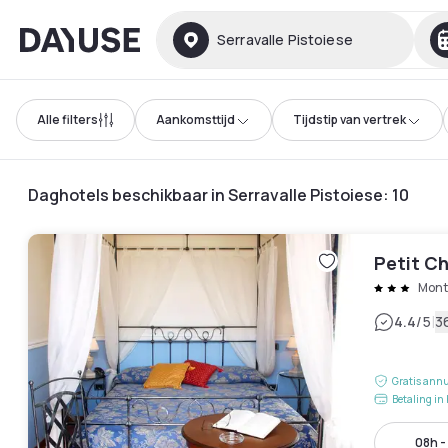
Dayuse
Serravalle Pistoiese
Alle filters
Aankomsttijd
Tijdstip van vertrek
Daghotels beschikbaar in Serravalle Pistoiese
:
10
Petit C
Mont
|
4.4
/5
3
Gratis annu
Betaling in 
08h -