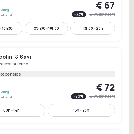
€ 67
lering
-
33
%
€ 100
per nacht
het hotel
- 13h30
09h30 - 18h30
13h30 - 23h
colini & Savi
ntecatini Terme
 Recensies
€ 72
lering
-
29
%
€ 100
per nacht
het hotel
09h - 14h
15h - 23h