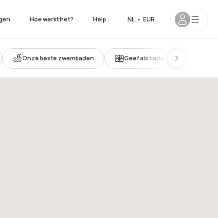
gen
Hoe werkt het?
Help
NL
•
EUR
Onze beste zwembaden
Geef als cadeau
0