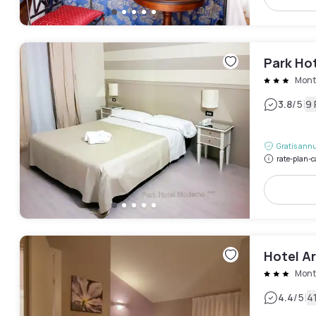
Park Ho
Mont
|
3.8
/5
9
Gratis annu
rate-plan-c
Hotel Ar
Mont
|
4.4
/5
4