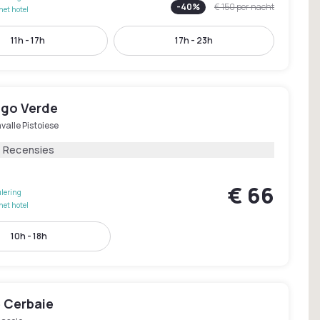
-
40
%
€ 150
per nacht
het hotel
11h - 17h
17h - 23h
ago Verde
valle Pistoiese
4 Recensies
€ 66
lering
het hotel
10h - 18h
e Cerbaie