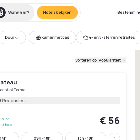
Wanneer?
Hotels bekijken
Bestemmin
Duur
Kamer met bad
4- en 5-sterren retraites
Sorteren op
:
Populariteit
hateau
ecatini Terme
6 Recensies
€ 56
lering
het hotel
 14h
09h - 18h
13h - 18h
18h - 23h3