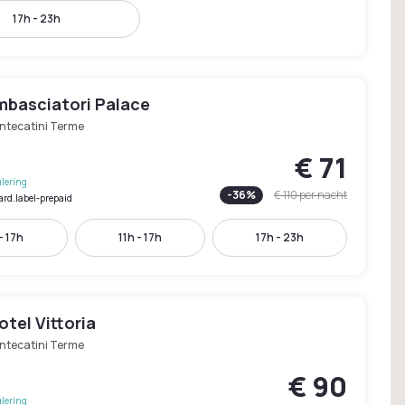
17h - 23h
mbasciatori Palace
ntecatini Terme
€ 71
lering
-
36
%
€ 110
per nacht
ard.label-prepaid
- 17h
11h - 17h
17h - 23h
tel Vittoria
ntecatini Terme
€ 90
lering