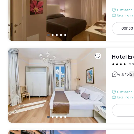
Gratis annu
Betaling in 
09h30 
Hotel Er
Mo
|
4.6
/5
2
Gratis annu
Betaling in 