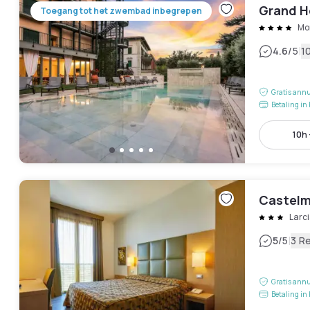
Grand H
Toegang tot het zwembad inbegrepen
Mo
|
4.6
/5
1
Gratis annu
Betaling in 
10h 
Castelm
Larc
|
5
/5
3 R
Gratis annu
Betaling in 