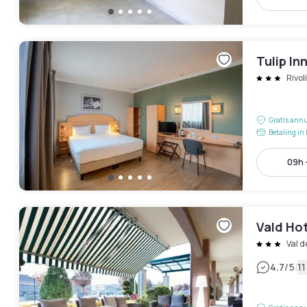
Tulip In
Rivoli
Gratis annu
Betaling in 
09h 
Vald Ho
Val d
|
4.7
/5
1