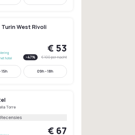
n Turin West Rivoli
€ 53
lering
-
47
%
€ 100
per nacht
het hotel
- 15h
09h - 18h
tel
ella Torre
1 Recensies
€ 67