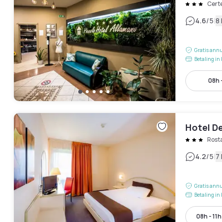
Cert
|
4.6
/5
8
Gratis annu
Betaling in 
08h 
Hotel D
Rost
|
4.2
/5
7
Gratis annu
Betaling in 
08h - 11h