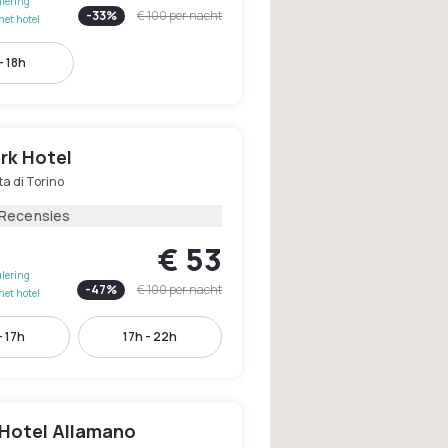
lering
-
33
%
€ 100
per nacht
het hotel
- 18h
rk Hotel
ta di Torino
 Recensies
€ 53
lering
-
47
%
€ 100
per nacht
het hotel
- 17h
17h - 22h
 Hotel Allamano