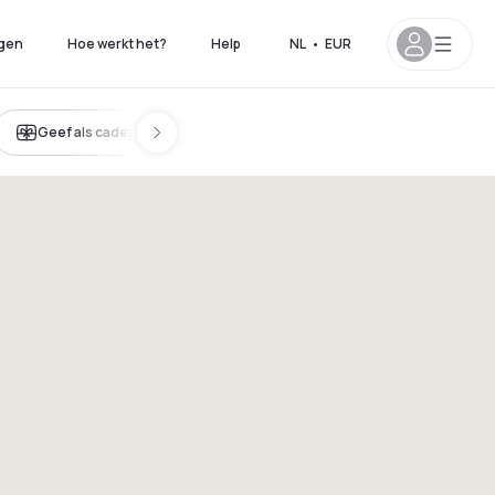
gen
Hoe werkt het?
Help
NL
•
EUR
Geef als cadeau