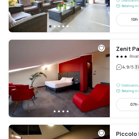
Gratis annu
Betaling in 
10h 
Zenit Pa
Rival
|
4.9
/5
3
Gratis annu
Betaling in 
07h 
Piccolo