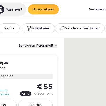
Wanneer?
Hotels bekijken
Bestemmin
Duur
Familiekamer
Onze beste zwembaden
Sorteren op
:
Populariteit
ejus
egno
ecensies
€ 55
lering
-
27
%
€ 75
per nacht
het hotel
- 13h
10h - 15h