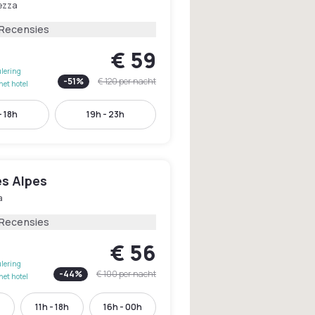
ezza
 Recensies
€ 59
lering
-
51
%
€ 120
per nacht
het hotel
- 18h
19h - 23h
es Alpes
a
 Recensies
€ 56
lering
-
44
%
€ 100
per nacht
het hotel
11h - 18h
16h - 00h