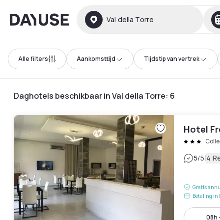
Dayuse
Val della Torre
Alle filters
Aankomsttijd
Tijdstip van vertrek
Daghotels beschikbaar in Val della Torre
:
6
Hotel Fr
Coll
|
5
/5
4 R
Gratis annu
Betaling in 
08h 