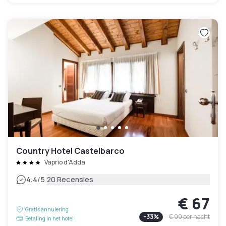
Country Hotel Castelbarco
Vaprio d'Adda
|
4.4
/5
20 Recensies
€ 67
Gratis annulering
-
33
%
€ 99
per nacht
Betaling in het hotel