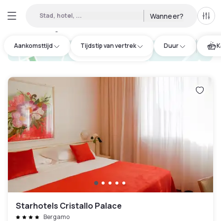
Stad, hotel, ...
Wanneer?
Alle 
Daghotels beschikbaar in Lombardia
:
6
Aankomsttijd
Tijdstip van vertrek
Duur
K
hotel.cta.view_map
Starhotels Cristallo Palace
Bergamo