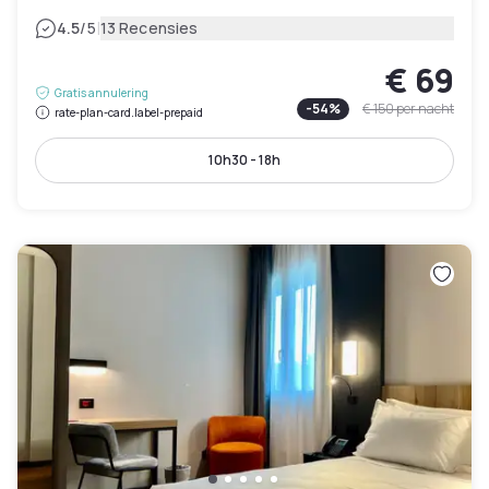
|
4.5
/5
13 Recensies
€ 69
Gratis annulering
-
54
%
€ 150
per nacht
rate-plan-card.label-prepaid
10h30 - 18h