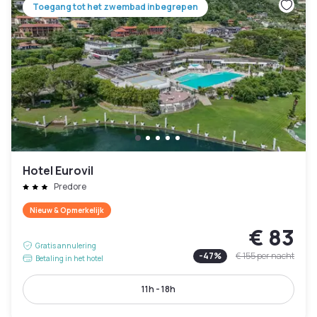
Toegang tot het zwembad inbegrepen
Hotel Eurovil
Predore
Nieuw & Opmerkelijk
€ 83
Gratis annulering
-
47
%
€ 155
per nacht
Betaling in het hotel
11h - 18h