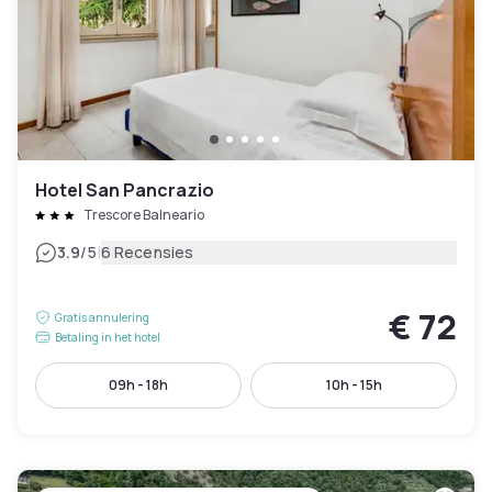
Hotel San Pancrazio
Trescore Balneario
|
3.9
/5
6 Recensies
€ 72
Gratis annulering
Betaling in het hotel
09h - 18h
10h - 15h