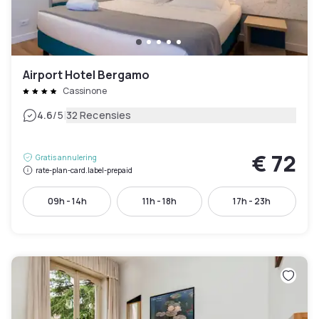
Airport Hotel Bergamo
Cassinone
|
4.6
/5
32 Recensies
€ 72
Gratis annulering
rate-plan-card.label-prepaid
09h - 14h
11h - 18h
17h - 23h