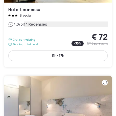
Hotel Leonessa
Brescia
|
4.3
/5
14 Recensies
€ 72
Gratis annulering
-
35
%
€ 110
per nacht
Betaling in het hotel
11h - 17h