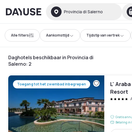
Dayuse
Provincia di Salerno
Alle filters
Aankomsttijd
Tijdstip van vertrek
Daghotels beschikbaar in Provincia di
Salerno
:
2
L' Araba
Toegang tot het zwembad inbegrepen
Resort
A
Gratis annu
Betaling in 