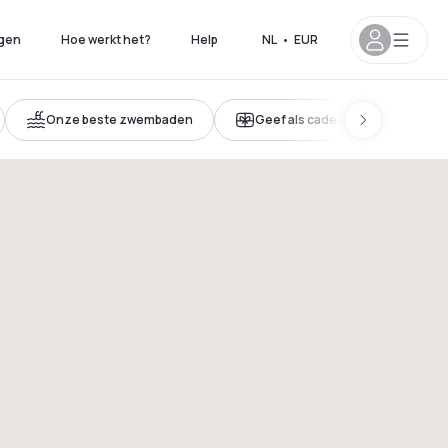
gen
Hoe werkt het?
Help
NL
•
EUR
Onze beste zwembaden
Geef als cadeau