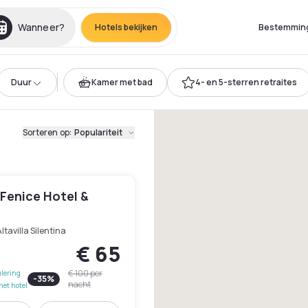
Wanneer?
Hotels bekijken
Bestemmin
Duur
Kamer met bad
4- en 5-sterren retraites
Sorteren op
:
Populariteit
 Fenice Hotel &
ltavilla Silentina
€ 65
€ 100
per
lering
-
35
%
nacht
het hotel