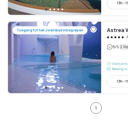
13h - 
Astrea 
Toegang tot het zwembad inbegrepen
A
|
5
/5
2 R
Gratis annu
Betaling in 
13h - 
1