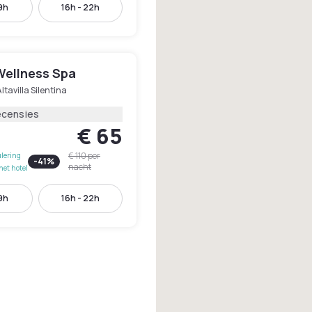
19h
16h - 22h
Wellness Spa
ltavilla Silentina
ecensies
€ 65
€ 110
per
lering
-
41
%
nacht
het hotel
19h
16h - 22h