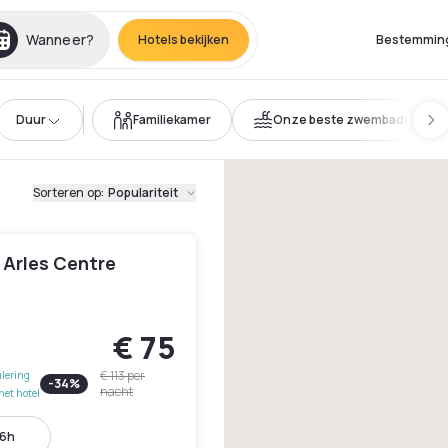
Wanneer?
Hotels bekijken
Bestemmin
Duur
Familiekamer
Onze beste zwembaden
Sorteren op
:
Populariteit
 Arles Centre
€ 75
€ 113
per
lering
-
34
%
nacht
het hotel
16h