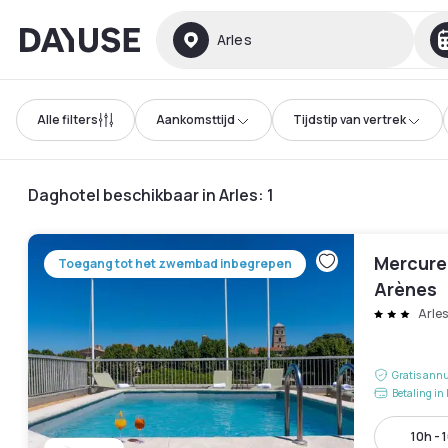
Dayuse
Arles
Alle filters
Aankomsttijd
Tijdstip van vertrek
Daghotel beschikbaar in Arles
:
1
Mercure
Toegang tot het zwembad inbegrepen
Arènes
Arles
Gratis annu
Betaling in 
10h - 