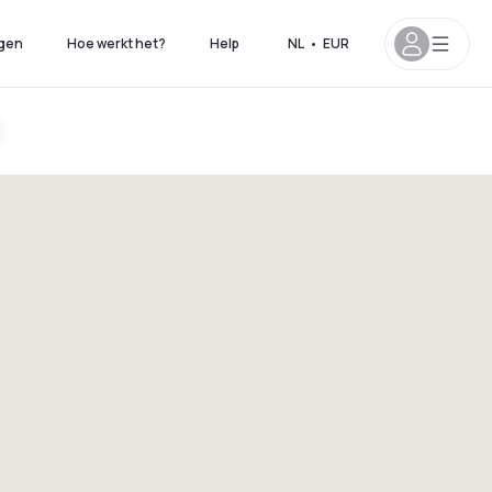
gen
Hoe werkt het?
Help
NL
•
EUR